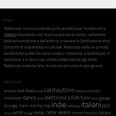
ETICA
RadioCoop, musica e voce dei punti vendita Coop, ha ottenuto la
SA8000
diventando così "la prima azienda al mondo, nell'ambito
della comunicazione e dell'editoria, a ricevere la Certificazione etica".
Dal punto di vista artistico e culturale, Radiocoop vanta un primato:
ascolta tutto quello che viene inviato in redazione, e appena può, lo
recensisce, e in alcuni casi, chiede collaborazione agli artisti.
Radiocoop sostiene l'arte, la cultura e la musica di ogni genere.
TAG CLOUD
cantautore
blues
beat
country
ambient
classica
bossa
elettronica
dance
folk
funk
crossover
garage
fusion
disco
indie
italiani
jazz
hip hop
Grunge;
hard rock
indie pop
new wave
metal;
nuova musica italiana
laPOP
lounge
kimura