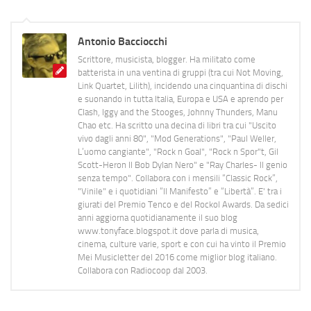
Antonio Bacciocchi
Scrittore, musicista, blogger. Ha militato come
batterista in una ventina di gruppi (tra cui Not Moving,
Link Quartet, Lilith), incidendo una cinquantina di dischi
e suonando in tutta Italia, Europa e USA e aprendo per
Clash, Iggy and the Stooges, Johnny Thunders, Manu
Chao etc. Ha scritto una decina di libri tra cui "Uscito
vivo dagli anni 80", "Mod Generations", "Paul Weller,
L’uomo cangiante", "Rock n Goal", "Rock n Spor"t, Gil
Scott-Heron Il Bob Dylan Nero" e "Ray Charles- Il genio
senza tempo". Collabora con i mensili “Classic Rock”,
"Vinile" e i quotidiani “Il Manifesto” e “Libertà”. E' tra i
giurati del Premio Tenco e del Rockol Awards. Da sedici
anni aggiorna quotidianamente il suo blog
www.tonyface.blogspot.it dove parla di musica,
cinema, culture varie, sport e con cui ha vinto il Premio
Mei Musicletter del 2016 come miglior blog italiano.
Collabora con Radiocoop dal 2003.