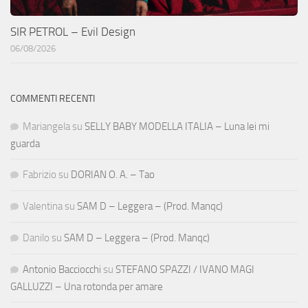
SIR PETROL – Evil Design
06/08/2026
COMMENTI RECENTI
Mariangela
su
SELLY BABY MODELLA ITALIA – Luna lei mi
guarda
Fabrizio
su
DORIAN O. A. – Tao
Valentina
su
SAM D – Leggera – (Prod. Manqc)
Danilo
su
SAM D – Leggera – (Prod. Manqc)
Antonio Bacciocchi
su
STEFANO SPAZZI / IVANO MAGI
GALLUZZI – Una rotonda per amare