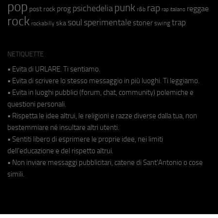
pop
punk
rap
psichedelia
reggae
prog
post rock
r&b
rap italiano
rock
soul
sperimentale
trap
stoner
ska
swing
rockabilly
NETIQUETTE
• Evita di URLARE. Ti sentiamo.
• Evita di scrivere lo stesso messaggio in più luoghi. Ti leggiamo.
• Evita in luoghi pubblici (forum, chat, community) polemiche e
questioni personali.
• Rispetta le idee altrui, le religioni e razze diverse dalla tua, non
bestemmiare né insultare altri utenti.
• Sentiti libero di esprimere le proprie idee, nei limiti
dell'educazione e del rispetto altrui.
• Non inviare messaggi pubblicitari, catene di Sant'Antonio o cose
simili.