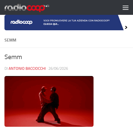
Salta al contenuto
SEMM
Semm
DI
ANTONIO BACCIOCCHI
·
26/06/2026