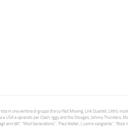
ista in una ventina di gruppi (tra cui Not Moving, Link Quartet, Lilith), inc
uropa e USA e aprendo per Clash, Iggy and the Stooges, Johnny Thunders, 
o dagli anni 80", "Mod Generations", "Paul Weller, L’uomo cangiante", "Rock n