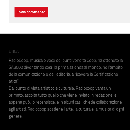
ETICA
RadioCoop, musica e voce dei punti vendita Coop, ha ottenuto la
SA8000
diventando così "la prima azienda al mondo, nell'ambito
della comunicazione e dell'editoria, a ricevere la Certificazione
etica".
Dal punto di vista artistico e culturale, Radiocoop vanta un
primato: ascolta tutto quello che viene inviato in redazione, e
appena può, lo recensisce, e in alcuni casi, chiede collaborazione
agli artisti. Radiocoop sostiene l'arte, la cultura e la musica di ogni
genere.