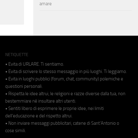
amare
NETIQUETTE
• Evita di URLARE. Ti sentiamo.
• Evita di scrivere lo stesso messaggio in più luoghi. Ti leggiamo.
• Evita in luoghi pubblici (forum, chat, community) polemiche e
questioni personali.
• Rispetta le idee altrui, le religioni e razze diverse dalla tua, non
bestemmiare né insultare altri utenti.
• Sentiti libero di esprimere le proprie idee, nei limiti
dell'educazione e del rispetto altrui.
• Non inviare messaggi pubblicitari, catene di Sant'Antonio o
cose simili.