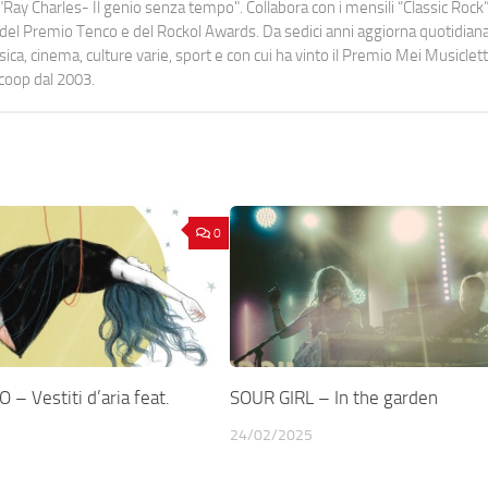
Ray Charles- Il genio senza tempo". Collabora con i mensili “Classic Rock”,
urati del Premio Tenco e del Rockol Awards. Da sedici anni aggiorna quotidia
a, cinema, culture varie, sport e con cui ha vinto il Premio Mei Musiclett
ocoop dal 2003.
0
– Vestiti d’aria feat.
SOUR GIRL – In the garden
24/02/2025