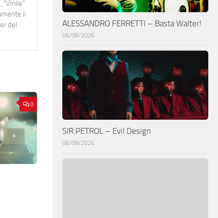
 "Vinile"
namente il
ALESSANDRO FERRETTI – Basta Walter!
er del
06/08/2026
0
SIR PETROL – Evil Design
06/08/2026