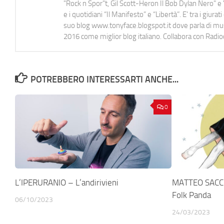
"Rock n Spor"t, Gil Scott-Heron Il Bob Dylan Nero" e "
e i quotidiani “Il Manifesto” e “Libertà”. E' tra i gi
suo blog www.tonyface.blogspot.it dove parla di music
2016 come miglior blog italiano. Collabora con Radi
POTREBBERO INTERESSARTI ANCHE...
0
L’IPERURANIO – L’andirivieni
MATTEO SACCO 
Folk Panda
06/10/2023
24/03/2023