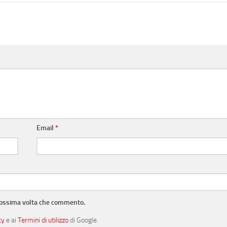
Email
*
prossima volta che commento.
cy
e ai
Termini di utilizzo
di Google.