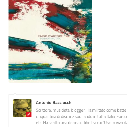
Antonio Bacciocchi
Scrittore, musicista, blogger. Ha militato come batter
cinquantina di dischi e suonando in tutta Italia, E
etc. Ha scritto una decina di libri tra cui "Uscito viv