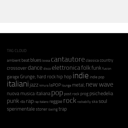
TAG CLOUD
cantautore
blues
beat
country
ambient
classica
bossa
elettronica
dance
folk
funk
crossover
fusion
disco
indie
hip hop
Grunge;
hard rock
garage
indie pop
italiani
new wave
jazz
metal;
laPOP
lounge
kimura
pop
psichedelia
nuova musica italiana
prog
post rock
rock
punk
rap
soul
reggae
ska
r&b
rockabilly
rap italiano
sperimentale
trap
stoner
swing