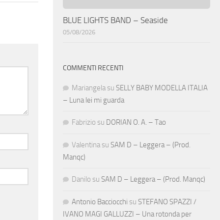
BLUE LIGHTS BAND – Seaside
05/08/2026
COMMENTI RECENTI
Mariangela
su
SELLY BABY MODELLA ITALIA
– Luna lei mi guarda
Fabrizio
su
DORIAN O. A. – Tao
Valentina
su
SAM D – Leggera – (Prod.
Manqc)
Danilo
su
SAM D – Leggera – (Prod. Manqc)
Antonio Bacciocchi
su
STEFANO SPAZZI /
IVANO MAGI GALLUZZI – Una rotonda per