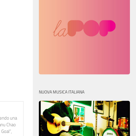
NUOVA MUSICA ITALIANA
idendo una
Manu Chao
 Goal",