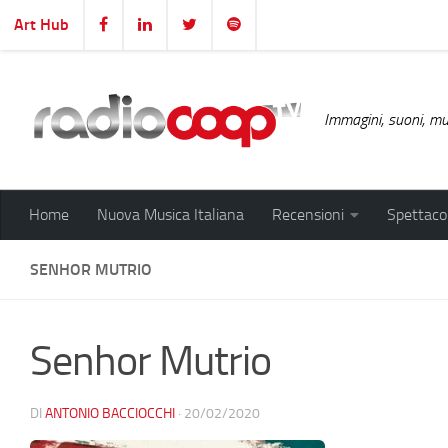
Art Hub
Salta al contenuto
Immagini, suoni, mus
Home
Nuova Musica Italiana
Recensioni
Spettacol
SENHOR MUTRIO
Senhor Mutrio
DI
ANTONIO BACCIOCCHI
·
20/02/2020