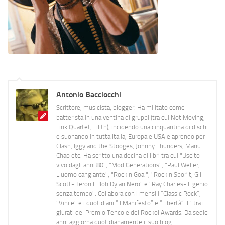
Antonio Bacciocchi
Scrittore, musicista, blogger. Ha militato come
batterista in una ventina di gruppi (tra cui Not Moving,
Link Quartet, Lilith), incidendo una cinquantina di dischi
e suonando in tutta Italia, Europa e USA e aprendo per
Clash, Iggy and the Stooges, Johnny Thunders, Manu
Chao etc. Ha scritto una decina di libri tra cui "Uscito
vivo dagli anni 80", "Mod Generations", "Paul Weller,
L’uomo cangiante", "Rock n Goal", "Rock n Spor"t, Gil
Scott-Heron Il Bob Dylan Nero" e "Ray Charles- Il genio
senza tempo". Collabora con i mensili “Classic Rock”,
"Vinile" e i quotidiani “Il Manifesto” e “Libertà”. E' tra i
giurati del Premio Tenco e del Rockol Awards. Da sedici
anni aggiorna quotidianamente il suo blog