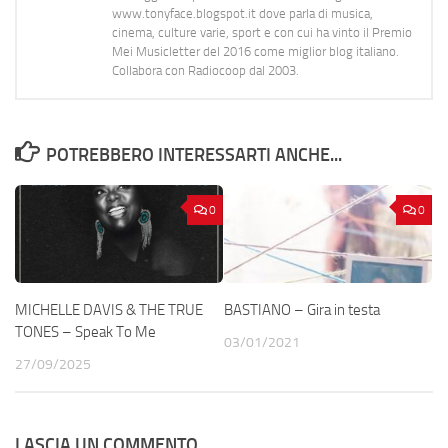
www.tonyface.blogspot.it dove parla di musica,
cinema, culture varie, sport e con cui ha vinto il Premio
Mei Musicletter del 2016 come miglior blog italiano.
Collabora con Radiocoop dal 2003.
POTREBBERO INTERESSARTI ANCHE...
0
0
MICHELLE DAVIS & THE TRUE
BASTIANO – Gira in testa
TONES – Speak To Me
03/01/2021
27/09/2025
LASCIA UN COMMENTO