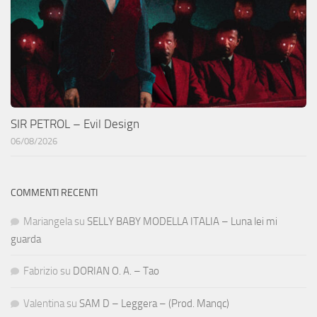
SIR PETROL – Evil Design
06/08/2026
COMMENTI RECENTI
Mariangela
su
SELLY BABY MODELLA ITALIA – Luna lei mi
guarda
Fabrizio
su
DORIAN O. A. – Tao
Valentina
su
SAM D – Leggera – (Prod. Manqc)