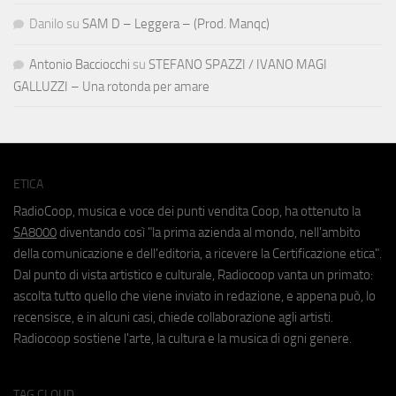
Danilo
su
SAM D – Leggera – (Prod. Manqc)
Antonio Bacciocchi
su
STEFANO SPAZZI / IVANO MAGI
GALLUZZI – Una rotonda per amare
ETICA
RadioCoop, musica e voce dei punti vendita Coop, ha ottenuto la
SA8000
diventando così "la prima azienda al mondo, nell'ambito
della comunicazione e dell'editoria, a ricevere la Certificazione etica".
Dal punto di vista artistico e culturale, Radiocoop vanta un primato:
ascolta tutto quello che viene inviato in redazione, e appena può, lo
recensisce, e in alcuni casi, chiede collaborazione agli artisti.
Radiocoop sostiene l'arte, la cultura e la musica di ogni genere.
TAG CLOUD