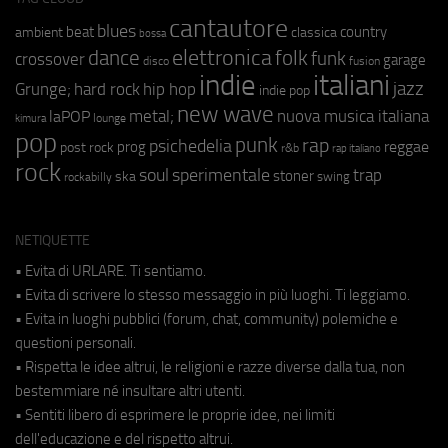
cantautore
blues
beat
country
ambient
classica
bossa
elettronica
dance
folk
funk
crossover
garage
fusion
disco
indie
italiani
jazz
hip hop
Grunge;
hard rock
indie pop
new wave
metal;
nuova musica italiana
laPOP
lounge
kimura
pop
punk
rap
psichedelia
reggae
prog
post rock
r&b
rap italiano
rock
soul
sperimentale
trap
stoner
ska
swing
rockabilly
NETIQUETTE
• Evita di URLARE. Ti sentiamo.
• Evita di scrivere lo stesso messaggio in più luoghi. Ti leggiamo.
• Evita in luoghi pubblici (forum, chat, community) polemiche e
questioni personali.
• Rispetta le idee altrui, le religioni e razze diverse dalla tua, non
bestemmiare né insultare altri utenti.
• Sentiti libero di esprimere le proprie idee, nei limiti
dell'educazione e del rispetto altrui.