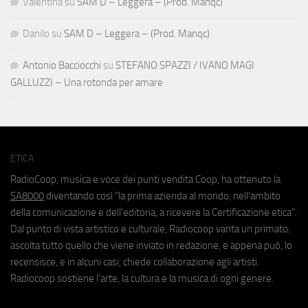
Valentina
su
SAM D – Leggera – (Prod. Manqc)
Danilo
su
SAM D – Leggera – (Prod. Manqc)
Antonio Bacciocchi
su
STEFANO SPAZZI / IVANO MAGI
GALLUZZI – Una rotonda per amare
ETICA
RadioCoop, musica e voce dei punti vendita Coop, ha ottenuto la
SA8000
diventando così "la prima azienda al mondo, nell'ambito
della comunicazione e dell'editoria, a ricevere la Certificazione etica".
Dal punto di vista artistico e culturale, Radiocoop vanta un primato:
ascolta tutto quello che viene inviato in redazione, e appena può, lo
recensisce, e in alcuni casi, chiede collaborazione agli artisti.
Radiocoop sostiene l'arte, la cultura e la musica di ogni genere.