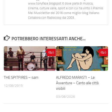
www.tonyface.blogspot.it dove parla di musica,
cinema, culture varie, sport e con cui ha vinto il Premio
Mei Musicletter del 2016 come miglior blog italiano.
Collabora con Radiocoop dal 2003.
POTREBBERO INTERESSARTI ANCHE...
0
0
THE SPITFIRES – 4am
ALFREDO MARASTI – Le
Avventure – Canto alle città
12/08/2015
visibili
03/08/2026