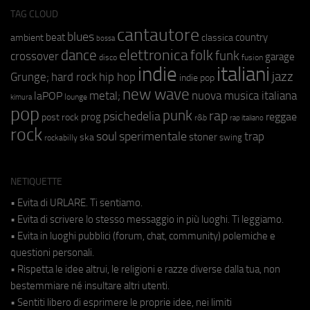
TAG CLOUD
cantautore
blues
beat
country
ambient
classica
bossa
elettronica
dance
folk
funk
crossover
garage
fusion
disco
indie
italiani
jazz
hip hop
Grunge;
hard rock
indie pop
new wave
metal;
nuova musica italiana
laPOP
lounge
kimura
pop
punk
rap
psichedelia
reggae
prog
post rock
r&b
rap italiano
rock
soul
sperimentale
trap
stoner
ska
swing
rockabilly
NETIQUETTE
• Evita di URLARE. Ti sentiamo.
• Evita di scrivere lo stesso messaggio in più luoghi. Ti leggiamo.
• Evita in luoghi pubblici (forum, chat, community) polemiche e
questioni personali.
• Rispetta le idee altrui, le religioni e razze diverse dalla tua, non
bestemmiare né insultare altri utenti.
• Sentiti libero di esprimere le proprie idee, nei limiti