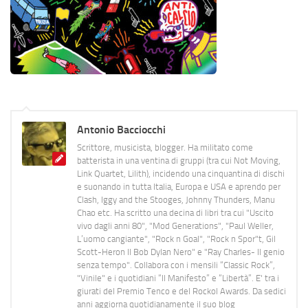
Antonio Bacciocchi
Scrittore, musicista, blogger. Ha militato come
batterista in una ventina di gruppi (tra cui Not Moving,
Link Quartet, Lilith), incidendo una cinquantina di dischi
e suonando in tutta Italia, Europa e USA e aprendo per
Clash, Iggy and the Stooges, Johnny Thunders, Manu
Chao etc. Ha scritto una decina di libri tra cui "Uscito
vivo dagli anni 80", "Mod Generations", "Paul Weller,
L’uomo cangiante", "Rock n Goal", "Rock n Spor"t, Gil
Scott-Heron Il Bob Dylan Nero" e "Ray Charles- Il genio
senza tempo". Collabora con i mensili “Classic Rock”,
"Vinile" e i quotidiani “Il Manifesto” e “Libertà”. E' tra i
giurati del Premio Tenco e del Rockol Awards. Da sedici
anni aggiorna quotidianamente il suo blog