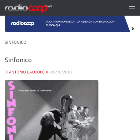
Salta al contenuto
SINFONICO
Sinfonico
DI
ANTONIO BACCIOCCHI
·
09/10/2018