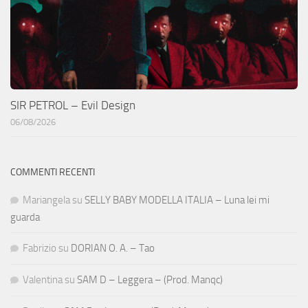
SIR PETROL – Evil Design
06/08/2026
COMMENTI RECENTI
Mariangela
su
SELLY BABY MODELLA ITALIA – Luna lei mi
guarda
Fabrizio
su
DORIAN O. A. – Tao
Valentina
su
SAM D – Leggera – (Prod. Manqc)