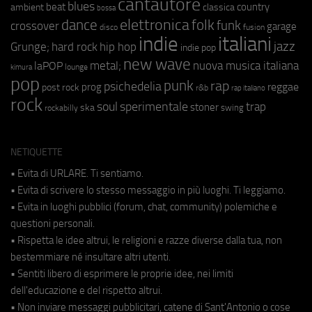
cantautore
blues
beat
country
ambient
classica
bossa
elettronica
dance
folk
funk
crossover
garage
fusion
disco
indie
italiani
jazz
hip hop
Grunge;
hard rock
indie pop
new wave
metal;
nuova musica italiana
laPOP
lounge
kimura
pop
punk
rap
psichedelia
reggae
prog
post rock
r&b
rap italiano
rock
soul
sperimentale
trap
stoner
ska
swing
rockabilly
NETIQUETTE
• Evita di URLARE. Ti sentiamo.
• Evita di scrivere lo stesso messaggio in più luoghi. Ti leggiamo.
• Evita in luoghi pubblici (forum, chat, community) polemiche e
questioni personali.
• Rispetta le idee altrui, le religioni e razze diverse dalla tua, non
bestemmiare né insultare altri utenti.
• Sentiti libero di esprimere le proprie idee, nei limiti
dell'educazione e del rispetto altrui.
• Non inviare messaggi pubblicitari, catene di Sant'Antonio o cose