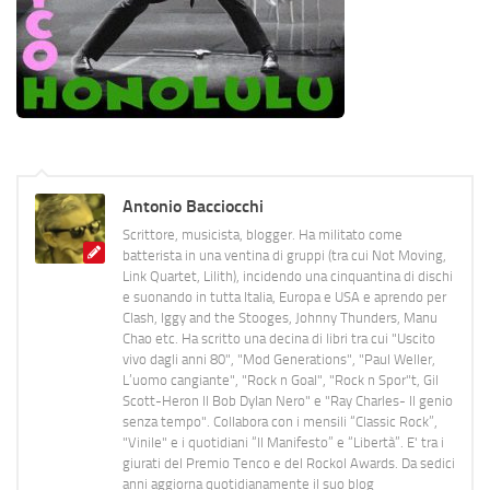
Antonio Bacciocchi
Scrittore, musicista, blogger. Ha militato come
batterista in una ventina di gruppi (tra cui Not Moving,
Link Quartet, Lilith), incidendo una cinquantina di dischi
e suonando in tutta Italia, Europa e USA e aprendo per
Clash, Iggy and the Stooges, Johnny Thunders, Manu
Chao etc. Ha scritto una decina di libri tra cui "Uscito
vivo dagli anni 80", "Mod Generations", "Paul Weller,
L’uomo cangiante", "Rock n Goal", "Rock n Spor"t, Gil
Scott-Heron Il Bob Dylan Nero" e "Ray Charles- Il genio
senza tempo". Collabora con i mensili “Classic Rock”,
"Vinile" e i quotidiani “Il Manifesto” e “Libertà”. E' tra i
giurati del Premio Tenco e del Rockol Awards. Da sedici
anni aggiorna quotidianamente il suo blog