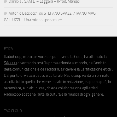
Danilo
su
SAM D – Leggera – (Prod. Manqc)
Antonio Bacciocchi
su
STEFANO SPAZZI / IVANO MAGI
GALLUZZI – Una rotonda per amare
ETICA
RadioCoop, musica e voce dei punti vendita Coop, ha ottenuto la
SA8000
diventando così "la prima azienda al mondo, nell'ambito
della comunicazione e dell'editoria, a ricevere la Certificazione etica".
Dal punto di vista artistico e culturale, Radiocoop vanta un primato:
ascolta tutto quello che viene inviato in redazione, e appena può, lo
recensisce, e in alcuni casi, chiede collaborazione agli artisti.
Radiocoop sostiene l'arte, la cultura e la musica di ogni genere.
TAG CLOUD