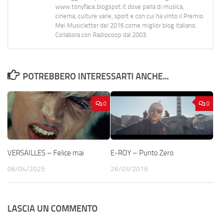
www.tonyface.blogspot.it dove parla di musica,
cinema, culture varie, sport e con cui ha vinto il Premio
Mei Musicletter del 2016 come miglior blog italiano.
Collabora con Radiocoop dal 2003.
POTREBBERO INTERESSARTI ANCHE...
0
0
VERSAILLES – Felice mai
E-ROY – Punto Zero
06/04/2025
26/03/2016
LASCIA UN COMMENTO