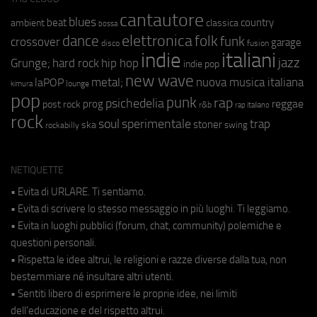
cantautore
blues
beat
country
ambient
classica
bossa
elettronica
dance
folk
funk
crossover
garage
fusion
disco
indie
italiani
jazz
hip hop
Grunge;
hard rock
indie pop
new wave
metal;
nuova musica italiana
laPOP
lounge
kimura
pop
punk
rap
psichedelia
reggae
prog
post rock
r&b
rap italiano
rock
soul
sperimentale
trap
stoner
ska
swing
rockabilly
NETIQUETTE
• Evita di URLARE. Ti sentiamo.
• Evita di scrivere lo stesso messaggio in più luoghi. Ti leggiamo.
• Evita in luoghi pubblici (forum, chat, community) polemiche e
questioni personali.
• Rispetta le idee altrui, le religioni e razze diverse dalla tua, non
bestemmiare né insultare altri utenti.
• Sentiti libero di esprimere le proprie idee, nei limiti
dell'educazione e del rispetto altrui.