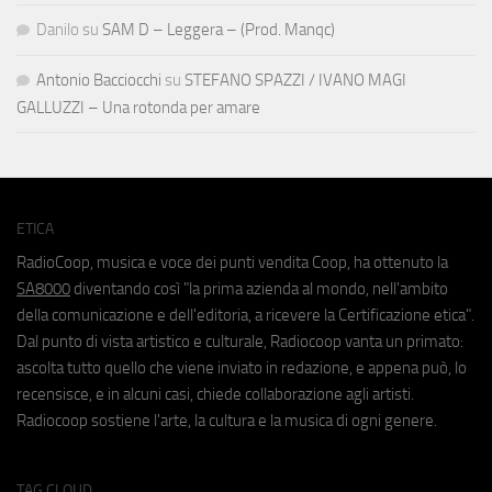
Danilo
su
SAM D – Leggera – (Prod. Manqc)
Antonio Bacciocchi
su
STEFANO SPAZZI / IVANO MAGI
GALLUZZI – Una rotonda per amare
ETICA
RadioCoop, musica e voce dei punti vendita Coop, ha ottenuto la
SA8000
diventando così "la prima azienda al mondo, nell'ambito
della comunicazione e dell'editoria, a ricevere la Certificazione etica".
Dal punto di vista artistico e culturale, Radiocoop vanta un primato:
ascolta tutto quello che viene inviato in redazione, e appena può, lo
recensisce, e in alcuni casi, chiede collaborazione agli artisti.
Radiocoop sostiene l'arte, la cultura e la musica di ogni genere.
TAG CLOUD