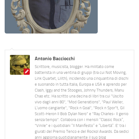
Antonio Bacciocchi
Scrittore, musicista, blogger. Ha militato come
batterista in una ventina di gruppi (tra cui Not Moving,
Link Quartet, Lilith), incidendo una cinquantina di dischi
e suonando in tutta Italia, Europa e USA e aprendo per
Clash, Iggy and the Stooges, Johnny Thunders, Manu
Chao etc. Ha scritto una decina di libri tra cui "Uscito
vivo dagli anni 80", "Mod Generations", "Paul Weller,
L’uomo cangiante", "Rock n Goal", "Rock n Spor"t, Gil
Scott-Heron Il Bob Dylan Nero" e "Ray Charles- Il genio
senza tempo". Collabora con i mensili “Classic Rock”,
"Vinile" e i quotidiani “Il Manifesto” e “Libertà”. E' tra i
giurati del Premio Tenco e del Rockol Awards. Da sedici
anni aggiorna quotidianamente il suo blog