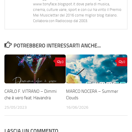
www.tonyface.blogspot.it dove parla di musica,
cinema, culture varie, sport e con cui ha vinto il Premio
Mei Musicletter del 2016 come miglior blog italiano.
Collabora con Radiocoop dal 2003.
POTREBBERO INTERESSARTI ANCHE...
0
0
CARLO F. VITRANO – Dimmi
MARCO NOCERA – Summer
che è vero feat. Havandra
Clouds
25/05/2023
16/06/2026
LASCIA UN COMMENTO