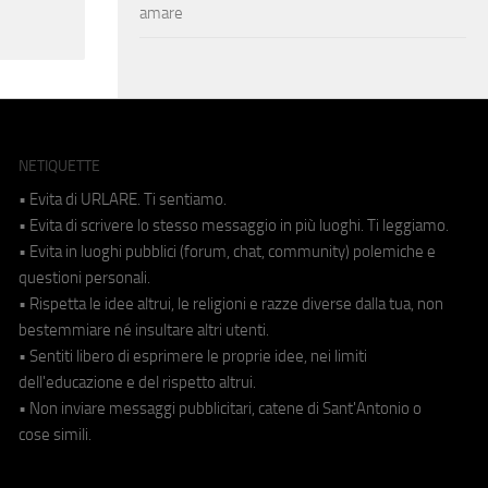
amare
NETIQUETTE
• Evita di URLARE. Ti sentiamo.
• Evita di scrivere lo stesso messaggio in più luoghi. Ti leggiamo.
• Evita in luoghi pubblici (forum, chat, community) polemiche e
questioni personali.
• Rispetta le idee altrui, le religioni e razze diverse dalla tua, non
bestemmiare né insultare altri utenti.
• Sentiti libero di esprimere le proprie idee, nei limiti
dell'educazione e del rispetto altrui.
• Non inviare messaggi pubblicitari, catene di Sant'Antonio o
cose simili.