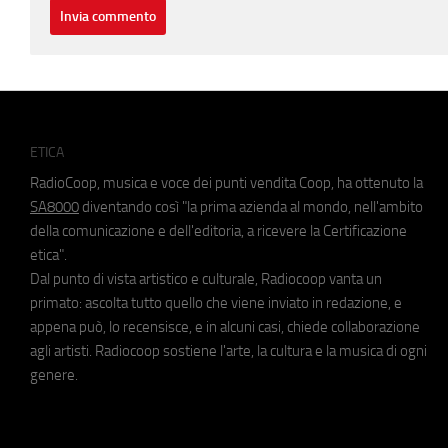
ETICA
RadioCoop, musica e voce dei punti vendita Coop, ha ottenuto la
SA8000
diventando così "la prima azienda al mondo, nell'ambito
della comunicazione e dell'editoria, a ricevere la Certificazione
etica".
Dal punto di vista artistico e culturale, Radiocoop vanta un
primato: ascolta tutto quello che viene inviato in redazione, e
appena può, lo recensisce, e in alcuni casi, chiede collaborazione
agli artisti. Radiocoop sostiene l'arte, la cultura e la musica di ogni
genere.