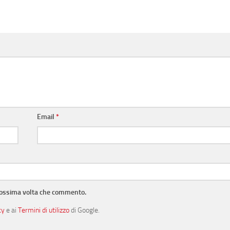
Email
*
prossima volta che commento.
cy
e ai
Termini di utilizzo
di Google.