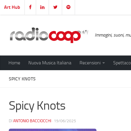
Art Hub
Salta al contenuto
Immagini, suoni, mus
Home
Nuova Musica Italiana
Recensioni
Spettacol
SPICY KNOTS
Spicy Knots
DI
ANTONIO BACCIOCCHI
·
19/06/2025