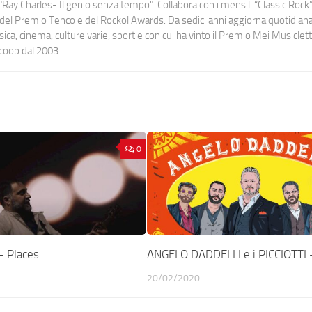
Ray Charles- Il genio senza tempo". Collabora con i mensili “Classic Rock”,
urati del Premio Tenco e del Rockol Awards. Da sedici anni aggiorna quotidia
a, cinema, culture varie, sport e con cui ha vinto il Premio Mei Musiclett
ocoop dal 2003.
0
 Places
ANGELO DADDELLI e i PICCIOTTI 
20/02/2020