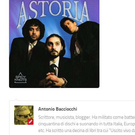
Antonio Bacciocchi
Scrittore, musicista, blogger. Ha militato come batter
cinquantina di dischi e suonando in tutta Italia, E
etc. Ha scritto una decina di libri tra cui "Uscito viv