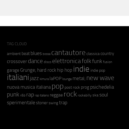
TAG CLOUD
cantautore
blues
beat
country
ambient
classica
bossa
elettronica
dance
folk
funk
crossover
fusion
disco
indie
hip hop
Grunge;
hard rock
garage
indie pop
italiani
new wave
jazz
metal;
laPOP
lounge
kimura
pop
psichedelia
nuova musica italiana
prog
post rock
rock
punk
rap
soul
reggae
ska
r&b
rockabilly
rap italiano
sperimentale
trap
stoner
swing