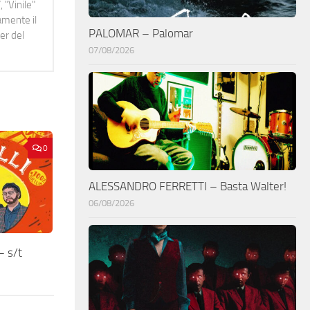
 "Vinile"
namente il
PALOMAR – Palomar
er del
07/08/2026
0
ALESSANDRO FERRETTI – Basta Walter!
06/08/2026
– s/t