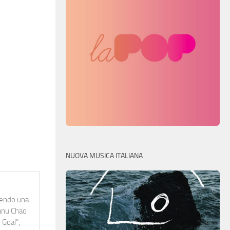
NUOVA MUSICA ITALIANA
idendo una
Manu Chao
 Goal",