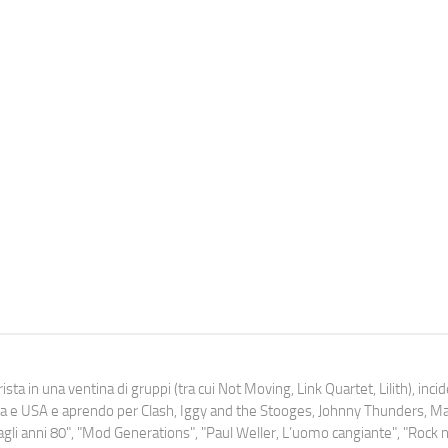
ista in una ventina di gruppi (tra cui Not Moving, Link Quartet, Lilith), inc
uropa e USA e aprendo per Clash, Iggy and the Stooges, Johnny Thunders, 
o dagli anni 80", "Mod Generations", "Paul Weller, L’uomo cangiante", "Rock n