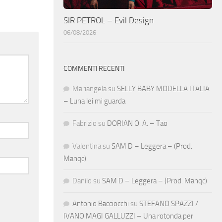
SIR PETROL – Evil Design
06/08/2026
COMMENTI RECENTI
Mariangela
su
SELLY BABY MODELLA ITALIA
– Luna lei mi guarda
Fabrizio
su
DORIAN O. A. – Tao
Valentina
su
SAM D – Leggera – (Prod.
Manqc)
Danilo
su
SAM D – Leggera – (Prod. Manqc)
Antonio Bacciocchi
su
STEFANO SPAZZI /
IVANO MAGI GALLUZZI – Una rotonda per