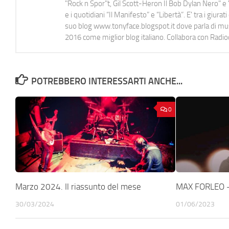
"Rock n Spor"t, Gil Scott-Heron Il Bob Dylan Nero" e "
e i quotidiani “Il Manifesto” e “Libertà”. E' tra i gi
suo blog www.tonyface.blogspot.it dove parla di music
2016 come miglior blog italiano. Collabora con Radi
POTREBBERO INTERESSARTI ANCHE...
0
Marzo 2024. Il riassunto del mese
MAX FORLEO –
30/03/2024
01/06/2023