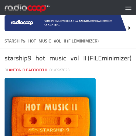
Salta al contenuto
STARSHIP9_HOT_MUSIC_VOL_II (FILEMINIMIZER)
starship9_hot_music_vol_II (FILEminimizer)
DI
ANTONIO BACCIOCCHI
·
01/09/2023