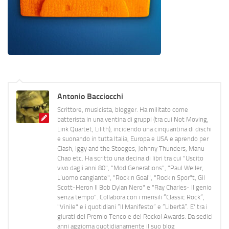
Antonio Bacciocchi
Scrittore, musicista, blogger. Ha militato come
batterista in una ventina di gruppi (tra cui Not Moving,
Link Quartet, Lilith), incidendo una cinquantina di dischi
e suonando in tutta Italia, Europa e USA e aprendo per
Clash, Iggy and the Stooges, Johnny Thunders, Manu
Chao etc. Ha scritto una decina di libri tra cui "Uscito
vivo dagli anni 80", "Mod Generations", "Paul Weller,
L’uomo cangiante", "Rock n Goal", "Rock n Spor"t, Gil
Scott-Heron Il Bob Dylan Nero" e "Ray Charles- Il genio
senza tempo". Collabora con i mensili “Classic Rock”,
"Vinile" e i quotidiani “Il Manifesto” e “Libertà”. E' tra i
giurati del Premio Tenco e del Rockol Awards. Da sedici
anni aggiorna quotidianamente il suo blog