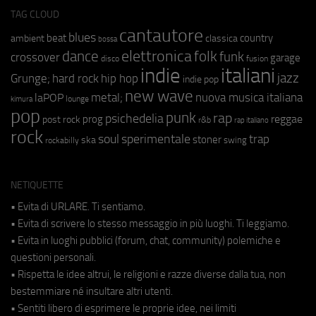
TAG CLOUD
cantautore
blues
beat
country
ambient
classica
bossa
elettronica
dance
folk
funk
crossover
garage
fusion
disco
indie
italiani
jazz
hip hop
Grunge;
hard rock
indie pop
new wave
metal;
nuova musica italiana
laPOP
lounge
kimura
pop
punk
rap
psichedelia
reggae
prog
post rock
r&b
rap italiano
rock
soul
sperimentale
trap
stoner
ska
swing
rockabilly
NETIQUETTE
• Evita di URLARE. Ti sentiamo.
• Evita di scrivere lo stesso messaggio in più luoghi. Ti leggiamo.
• Evita in luoghi pubblici (forum, chat, community) polemiche e
questioni personali.
• Rispetta le idee altrui, le religioni e razze diverse dalla tua, non
bestemmiare né insultare altri utenti.
• Sentiti libero di esprimere le proprie idee, nei limiti