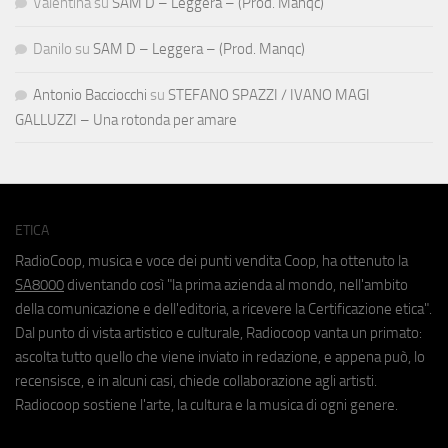
Valentina
su
SAM D – Leggera – (Prod. Manqc)
Danilo
su
SAM D – Leggera – (Prod. Manqc)
Antonio Bacciocchi
su
STEFANO SPAZZI / IVANO MAGI
GALLUZZI – Una rotonda per amare
ETICA
RadioCoop, musica e voce dei punti vendita Coop, ha ottenuto la
SA8000
diventando così "la prima azienda al mondo, nell'ambito
della comunicazione e dell'editoria, a ricevere la Certificazione etica".
Dal punto di vista artistico e culturale, Radiocoop vanta un primato:
ascolta tutto quello che viene inviato in redazione, e appena può, lo
recensisce, e in alcuni casi, chiede collaborazione agli artisti.
Radiocoop sostiene l'arte, la cultura e la musica di ogni genere.