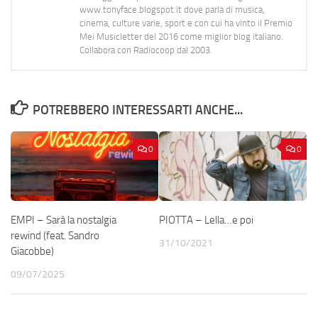
www.tonyface.blogspot.it dove parla di musica,
cinema, culture varie, sport e con cui ha vinto il Premio
Mei Musicletter del 2016 come miglior blog italiano.
Collabora con Radiocoop dal 2003.
POTREBBERO INTERESSARTI ANCHE...
0
0
EMPI – Sarà la nostalgia
PIOTTA – Lella…e poi
rewind (feat. Sandro
31/10/2021
Giacobbe)
09/07/2025