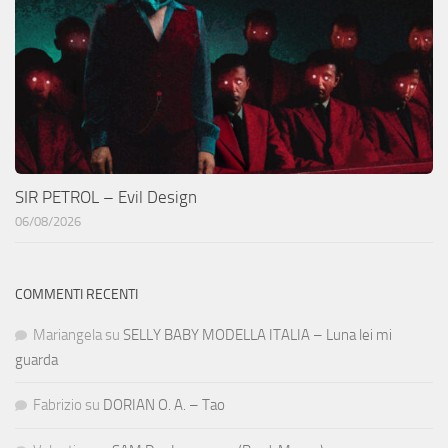
SIR PETROL – Evil Design
06/08/2026
COMMENTI RECENTI
Mariangela
su
SELLY BABY MODELLA ITALIA – Luna lei mi
guarda
Fabrizio
su
DORIAN O. A. – Tao