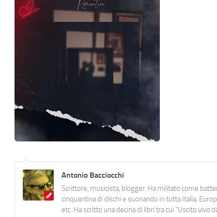
Antonio Bacciocchi
Scrittore, musicista, blogger. Ha militato come batter
cinquantina di dischi e suonando in tutta Italia, E
etc. Ha scritto una decina di libri tra cui "Uscito viv