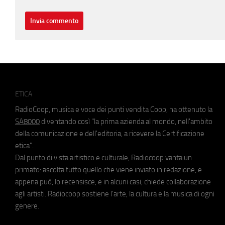
ETICA
RadioCoop, musica e voce dei punti vendita Coop, ha ottenuto la
SA8000
diventando così "la prima azienda al mondo, nell'ambito
della comunicazione e dell'editoria, a ricevere la Certificazione
etica".
Dal punto di vista artistico e culturale, Radiocoop vanta un
primato: ascolta tutto quello che viene inviato in redazione, e
appena può, lo recensisce, e in alcuni casi, chiede collaborazione
agli artisti. Radiocoop sostiene l'arte, la cultura e la musica di ogni
genere.