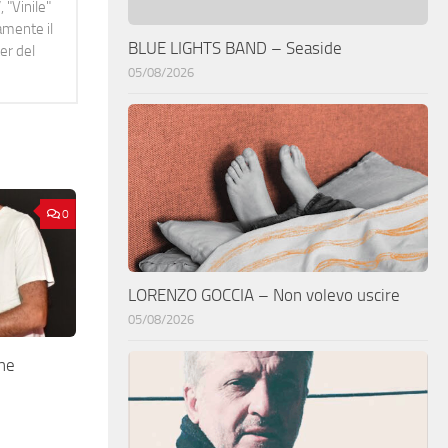
 "Vinile"
namente il
BLUE LIGHTS BAND – Seaside
er del
05/08/2026
0
LORENZO GOCCIA – Non volevo uscire
05/08/2026
he