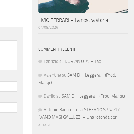
LIVIO FERRARI – La nostra storia
04/08/2026
COMMENTI RECENTI
Fabrizio
su
DORIAN O. A. – Tao
Valentina
su
SAM D – Leggera – (Prod.
Manqc)
Danilo
su
SAM D – Leggera – (Prod. Manqc)
Antonio Bacciocchi
su
STEFANO SPAZZI /
IVANO MAGI GALLUZZI – Una rotonda per
amare