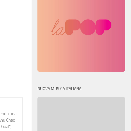
NUOVA MUSICA ITALIANA
idendo una
Manu Chao
 Goal",