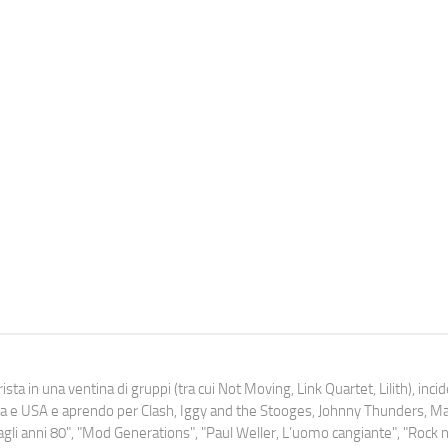
ista in una ventina di gruppi (tra cui Not Moving, Link Quartet, Lilith), inc
uropa e USA e aprendo per Clash, Iggy and the Stooges, Johnny Thunders, 
o dagli anni 80", "Mod Generations", "Paul Weller, L’uomo cangiante", "Rock n