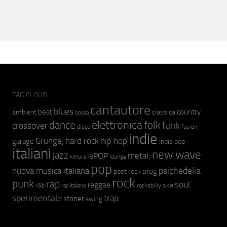
TAG CLOUD
cantautore
blues
beat
country
ambient
classica
bossa
elettronica
dance
folk
funk
crossover
fusion
disco
indie
hip hop
Grunge;
hard rock
garage
indie pop
italiani
new wave
jazz
metal;
laPOP
lounge
kimura
pop
psichedelia
nuova musica italiana
prog
post rock
rock
punk
rap
soul
reggae
ska
r&b
rockabilly
rap italiano
sperimentale
trap
stoner
swing