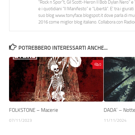
"Rock n Spor"t, Gil Scott-Heron Il Bob Dylan Nero" e "
e i quotidiani “Il Manifesto” e “Libertà”. E' tra i gi
suo blog www.tonyface.blogspot.it dove parla di music
2016 come miglior blog italiano. Collabora con Radi
POTREBBERO INTERESSARTI ANCHE...
0
FOLKSTONE – Macerie
DADA’ – Notte
07/11/2023
11/11/2024