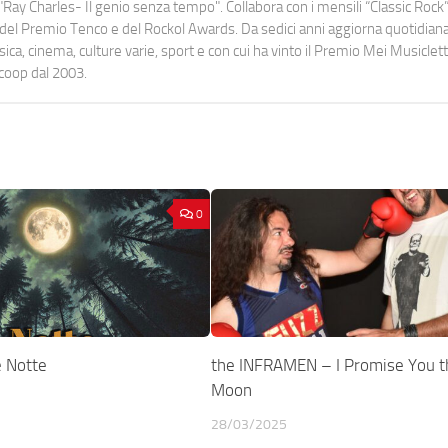
Ray Charles- Il genio senza tempo". Collabora con i mensili “Classic Rock”,
urati del Premio Tenco e del Rockol Awards. Da sedici anni aggiorna quotidia
a, cinema, culture varie, sport e con cui ha vinto il Premio Mei Musiclett
ocoop dal 2003.
0
 Notte
the INFRAMEN – I Promise You t
Moon
28/03/2025