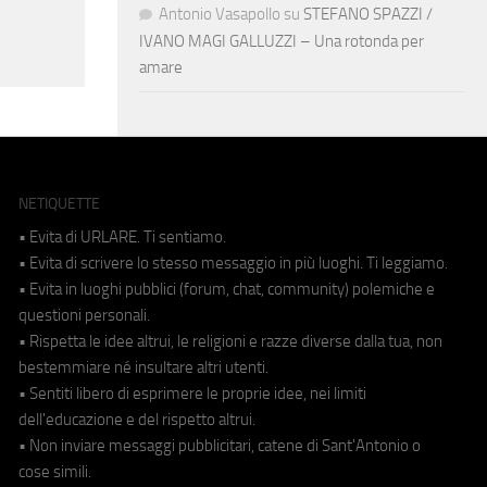
Antonio Vasapollo
su
STEFANO SPAZZI /
IVANO MAGI GALLUZZI – Una rotonda per
amare
NETIQUETTE
• Evita di URLARE. Ti sentiamo.
• Evita di scrivere lo stesso messaggio in più luoghi. Ti leggiamo.
• Evita in luoghi pubblici (forum, chat, community) polemiche e
questioni personali.
• Rispetta le idee altrui, le religioni e razze diverse dalla tua, non
bestemmiare né insultare altri utenti.
• Sentiti libero di esprimere le proprie idee, nei limiti
dell'educazione e del rispetto altrui.
• Non inviare messaggi pubblicitari, catene di Sant'Antonio o
cose simili.