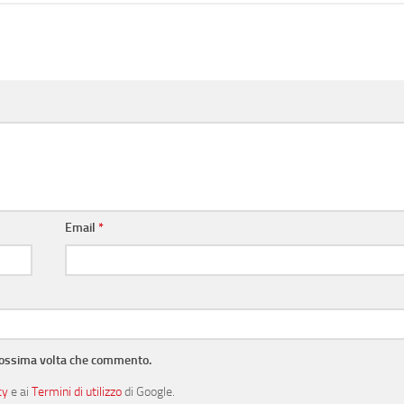
Email
*
prossima volta che commento.
cy
e ai
Termini di utilizzo
di Google.