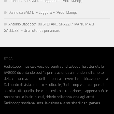
Valentina
su
SAM D – Leggera – (Prod. Manqc)
Danilo
su
SAM D – Leggera – (Prod. Manqc)
Antonio Bacciocchi
su
STEFANO SPAZZI / IVANO MAGI
GALLUZZI – Una rotonda per amare
ETICA
RadioCoop, musica e voce dei punti vendita Coop, ha ottenuto la
SA8000
diventando così "la prima azienda al mondo, nell'ambito
della comunicazione e dell'editoria, a ricevere la Certificazione etica".
Dal punto di vista artistico e culturale, Radiocoop vanta un primato:
ascolta tutto quello che viene inviato in redazione, e appena può, lo
recensisce, e in alcuni casi, chiede collaborazione agli artisti.
Radiocoop sostiene l'arte, la cultura e la musica di ogni genere.