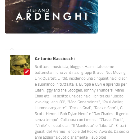
Antonio Bacciocchi
Scrittore, musicista, blogger. Ha militato come
batterista in una ventina di gruppi (tra cui Not Moving,
Link Quartet, Lilith), incidendo una cinquantina di dischi
e suonando in tutta Italia, Europa e USA e aprendo per
Clash, Iggy and the Stooges, Johnny Thunders, Manu
Chao etc. Ha scritto una decina di libri tra cui "Uscito
vivo dagli anni 80", "Mod Generations", "Paul Weller,
L’uomo cangiante", "Rock n Goal", "Rock n Spor"t, Gil
Scott-Heron Il Bob Dylan Nero" e "Ray Charles- Il genio
senza tempo". Collabora con i mensili “Classic Rock”,
"Vinile" e i quotidiani “Il Manifesto” e “Libertà”. E' tra i
giurati del Premio Tenco e del Rockol Awards. Da sedici
anni aggiorna quotidianamente il suo blog