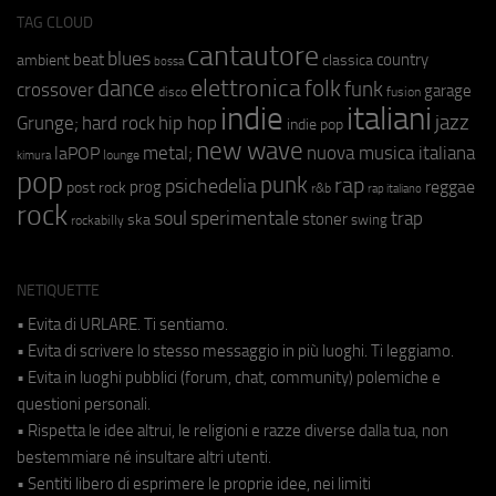
TAG CLOUD
cantautore
blues
beat
country
ambient
classica
bossa
elettronica
dance
folk
funk
crossover
garage
fusion
disco
indie
italiani
jazz
hip hop
Grunge;
hard rock
indie pop
new wave
metal;
nuova musica italiana
laPOP
lounge
kimura
pop
punk
rap
psichedelia
reggae
prog
post rock
r&b
rap italiano
rock
soul
sperimentale
trap
stoner
ska
swing
rockabilly
NETIQUETTE
• Evita di URLARE. Ti sentiamo.
• Evita di scrivere lo stesso messaggio in più luoghi. Ti leggiamo.
• Evita in luoghi pubblici (forum, chat, community) polemiche e
questioni personali.
• Rispetta le idee altrui, le religioni e razze diverse dalla tua, non
bestemmiare né insultare altri utenti.
• Sentiti libero di esprimere le proprie idee, nei limiti