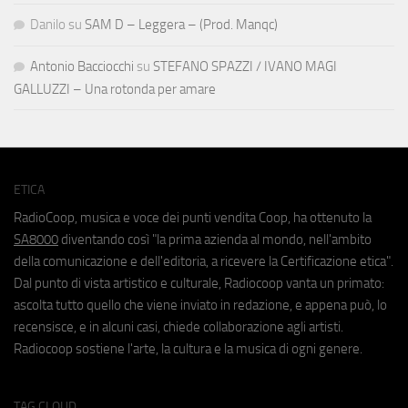
Danilo
su
SAM D – Leggera – (Prod. Manqc)
Antonio Bacciocchi
su
STEFANO SPAZZI / IVANO MAGI
GALLUZZI – Una rotonda per amare
ETICA
RadioCoop, musica e voce dei punti vendita Coop, ha ottenuto la
SA8000
diventando così "la prima azienda al mondo, nell'ambito
della comunicazione e dell'editoria, a ricevere la Certificazione etica".
Dal punto di vista artistico e culturale, Radiocoop vanta un primato:
ascolta tutto quello che viene inviato in redazione, e appena può, lo
recensisce, e in alcuni casi, chiede collaborazione agli artisti.
Radiocoop sostiene l'arte, la cultura e la musica di ogni genere.
TAG CLOUD