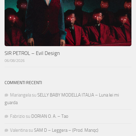
SIR PETROL – Evil Design
06/08/2026
COMMENTI RECENTI
Mariangela
su
SELLY BABY MODELLA ITALIA – Luna lei mi
guarda
Fabrizio
su
DORIAN O. A. – Tao
Valentina
su
SAM D – Leggera – (Prod. Manqc)