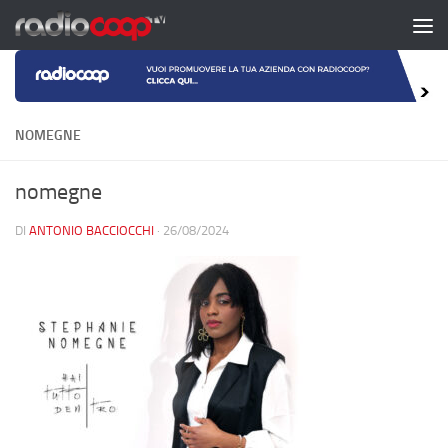
Salta al contenuto
NOMEGNE
nomegne
DI
ANTONIO BACCIOCCHI
·
26/08/2024