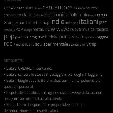
cantautore
blues
beat
country
ambient
classica
bossa
elettronica
dance
folk
funk
crossover
garage
fusion
disco
indie
italiani
jazz
hip hop
Grunge;
hard rock
indie pop
new wave
metal;
nuova musica italiana
laPOP
lounge
kimura
pop
punk
rap
psichedelia
reggae
prog
post rock
r&b
rap italiano
rock
soul
sperimentale
trap
stoner
ska
swing
rockabilly
NETIQUETTE
• Evita di URLARE. Ti sentiamo.
• Evita di scrivere lo stesso messaggio in più luoghi. Ti leggiamo.
• Evita in luoghi pubblici (forum, chat, community) polemiche e
questioni personali.
• Rispetta le idee altrui, le religioni e razze diverse dalla tua, non
bestemmiare né insultare altri utenti.
• Sentiti libero di esprimere le proprie idee, nei limiti
dell'educazione e del rispetto altrui.