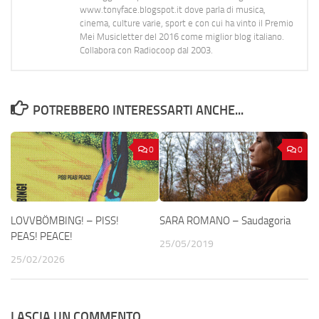
www.tonyface.blogspot.it dove parla di musica,
cinema, culture varie, sport e con cui ha vinto il Premio
Mei Musicletter del 2016 come miglior blog italiano.
Collabora con Radiocoop dal 2003.
POTREBBERO INTERESSARTI ANCHE...
0
0
LOVVBÖMBING! – PISS!
SARA ROMANO – Saudagoria
PEAS! PEACE!
25/05/2019
25/02/2026
LASCIA UN COMMENTO