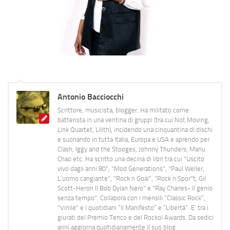
Antonio Bacciocchi
Scrittore, musicista, blogger. Ha militato come
batterista in una ventina di gruppi (tra cui Not Moving,
Link Quartet, Lilith), incidendo una cinquantina di dischi
e suonando in tutta Italia, Europa e USA e aprendo per
Clash, Iggy and the Stooges, Johnny Thunders, Manu
Chao etc. Ha scritto una decina di libri tra cui "Uscito
vivo dagli anni 80", "Mod Generations", "Paul Weller,
L’uomo cangiante", "Rock n Goal", "Rock n Spor"t, Gil
Scott-Heron Il Bob Dylan Nero" e "Ray Charles- Il genio
senza tempo". Collabora con i mensili “Classic Rock”,
"Vinile" e i quotidiani “Il Manifesto” e “Libertà”. E' tra i
giurati del Premio Tenco e del Rockol Awards. Da sedici
anni aggiorna quotidianamente il suo blog