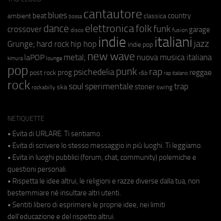
cantautore
blues
beat
country
ambient
classica
bossa
elettronica
dance
folk
funk
crossover
garage
fusion
disco
indie
italiani
jazz
hip hop
Grunge;
hard rock
indie pop
new wave
metal;
nuova musica italiana
laPOP
lounge
kimura
pop
punk
rap
psichedelia
reggae
prog
post rock
r&b
rap italiano
rock
soul
sperimentale
trap
stoner
ska
swing
rockabilly
NETIQUETTE
• Evita di URLARE. Ti sentiamo.
• Evita di scrivere lo stesso messaggio in più luoghi. Ti leggiamo.
• Evita in luoghi pubblici (forum, chat, community) polemiche e
questioni personali.
• Rispetta le idee altrui, le religioni e razze diverse dalla tua, non
bestemmiare né insultare altri utenti.
• Sentiti libero di esprimere le proprie idee, nei limiti
dell'educazione e del rispetto altrui.