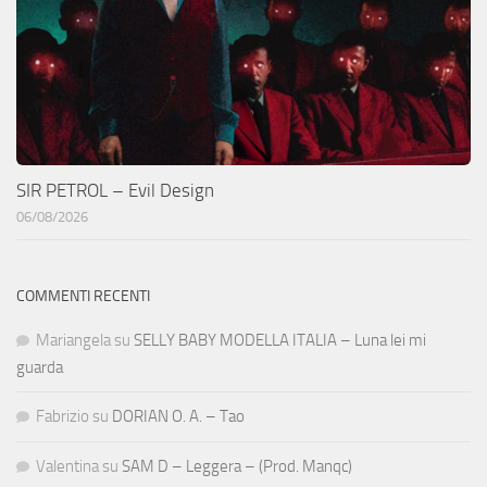
SIR PETROL – Evil Design
06/08/2026
COMMENTI RECENTI
Mariangela
su
SELLY BABY MODELLA ITALIA – Luna lei mi
guarda
Fabrizio
su
DORIAN O. A. – Tao
Valentina
su
SAM D – Leggera – (Prod. Manqc)