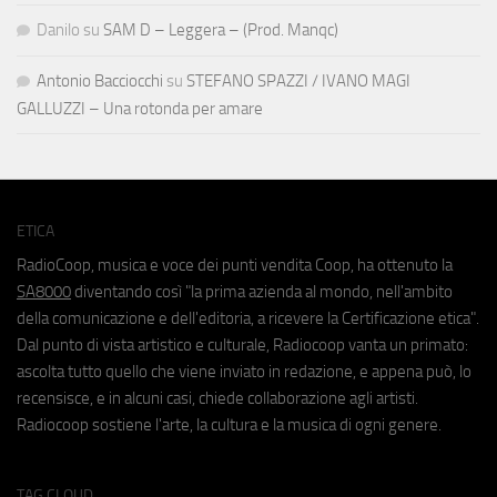
Danilo
su
SAM D – Leggera – (Prod. Manqc)
Antonio Bacciocchi
su
STEFANO SPAZZI / IVANO MAGI
GALLUZZI – Una rotonda per amare
ETICA
RadioCoop, musica e voce dei punti vendita Coop, ha ottenuto la
SA8000
diventando così "la prima azienda al mondo, nell'ambito
della comunicazione e dell'editoria, a ricevere la Certificazione etica".
Dal punto di vista artistico e culturale, Radiocoop vanta un primato:
ascolta tutto quello che viene inviato in redazione, e appena può, lo
recensisce, e in alcuni casi, chiede collaborazione agli artisti.
Radiocoop sostiene l'arte, la cultura e la musica di ogni genere.
TAG CLOUD