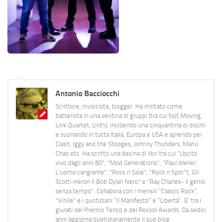
Antonio Bacciocchi
Scrittore, musicista, blogger. Ha militato come
batterista in una ventina di gruppi (tra cui Not Moving,
Link Quartet, Lilith), incidendo una cinquantina di dischi
e suonando in tutta Italia, Europa e USA e aprendo per
Clash, Iggy and the Stooges, Johnny Thunders, Manu
Chao etc. Ha scritto una decina di libri tra cui "Uscito
vivo dagli anni 80", "Mod Generations", "Paul Weller,
L’uomo cangiante", "Rock n Goal", "Rock n Spor"t, Gil
Scott-Heron Il Bob Dylan Nero" e "Ray Charles- Il genio
senza tempo". Collabora con i mensili “Classic Rock”,
"Vinile" e i quotidiani “Il Manifesto” e “Libertà”. E' tra i
giurati del Premio Tenco e del Rockol Awards. Da sedici
anni aggiorna quotidianamente il suo blog