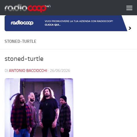
Salta al contenuto
STONED-TURTLE
stoned-turtle
DI
ANTONIO BACCIOCCHI
·
26/06/2026