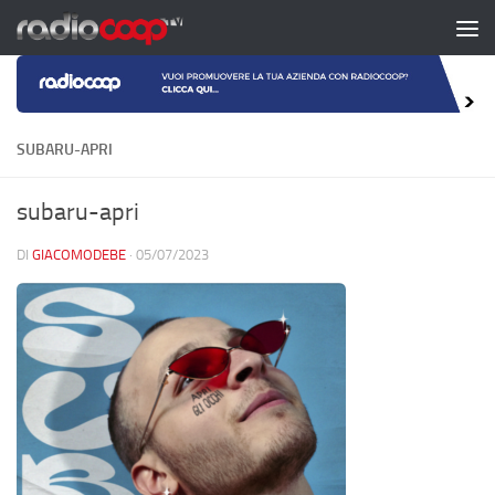
Salta al contenuto
SUBARU-APRI
subaru-apri
DI
GIACOMODEBE
·
05/07/2023