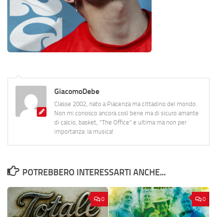
GiacomoDebe
Classe 2002, nato a Piacenza ma cittadino del mondo.
Non mi conosco ancora così bene ma di sicuro amante
di calcio, basket, "The Office" e ultima ma non per
importanza: la musica!
POTREBBERO INTERESSARTI ANCHE...
0
0