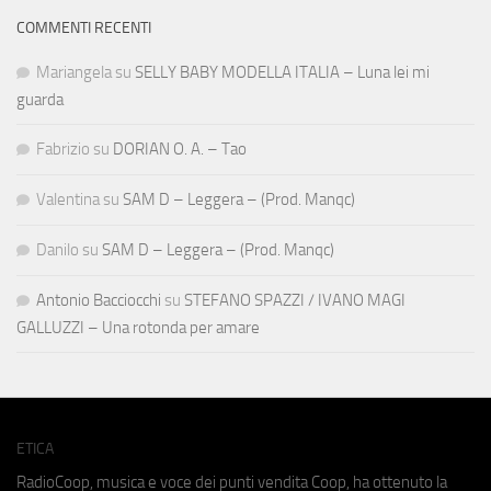
COMMENTI RECENTI
Mariangela
su
SELLY BABY MODELLA ITALIA – Luna lei mi
guarda
Fabrizio
su
DORIAN O. A. – Tao
Valentina
su
SAM D – Leggera – (Prod. Manqc)
Danilo
su
SAM D – Leggera – (Prod. Manqc)
Antonio Bacciocchi
su
STEFANO SPAZZI / IVANO MAGI
GALLUZZI – Una rotonda per amare
ETICA
RadioCoop, musica e voce dei punti vendita Coop, ha ottenuto la