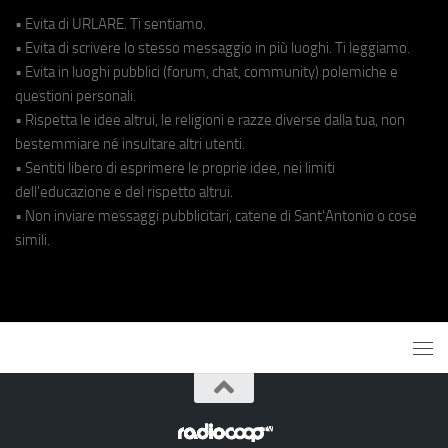
• Evita di URLARE. Ti sentiamo.
• Evita di scrivere lo stesso messaggio in più luoghi. Ti leggiamo.
• Evita in luoghi pubblici (forum, chat, community) polemiche e
questioni personali.
• Rispetta le idee altrui, le religioni e razze diverse dalla tua, non
bestemmiare né insultare altri utenti.
• Sentiti libero di esprimere le proprie idee, nei limiti
dell'educazione e del rispetto altrui.
• Non inviare messaggi pubblicitari, catene di Sant'Antonio o cose
simili.