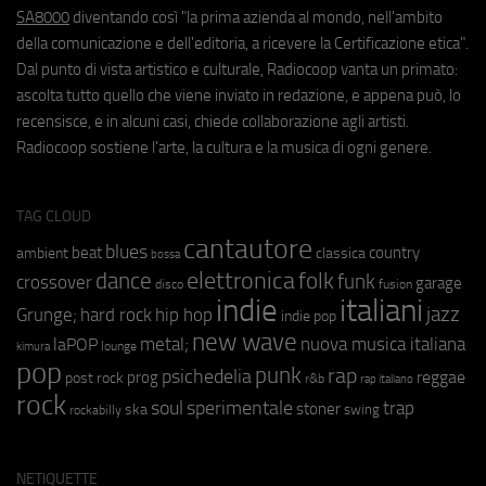
SA8000
diventando così "la prima azienda al mondo, nell'ambito
della comunicazione e dell'editoria, a ricevere la Certificazione etica".
Dal punto di vista artistico e culturale, Radiocoop vanta un primato:
ascolta tutto quello che viene inviato in redazione, e appena può, lo
recensisce, e in alcuni casi, chiede collaborazione agli artisti.
Radiocoop sostiene l'arte, la cultura e la musica di ogni genere.
TAG CLOUD
cantautore
blues
beat
country
ambient
classica
bossa
elettronica
dance
folk
funk
crossover
garage
fusion
disco
indie
italiani
jazz
hip hop
Grunge;
hard rock
indie pop
new wave
metal;
nuova musica italiana
laPOP
lounge
kimura
pop
punk
rap
psichedelia
reggae
prog
post rock
r&b
rap italiano
rock
soul
sperimentale
trap
stoner
ska
swing
rockabilly
NETIQUETTE