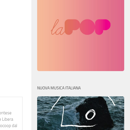
NUOVA MUSICA ITALIANA
montese
e Libera
diocoop dal