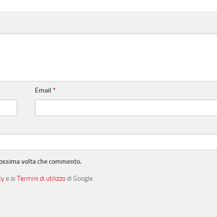
Email
*
prossima volta che commento.
cy
e ai
Termini di utilizzo
di Google.