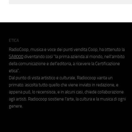
ETICA
RadioCoop, musica e voce dei punti vendita Coop, ha ottenuto la
SA8000
diventando così "la prima azienda al mondo, nell'ambito
della comunicazione e dell'editoria, a ricevere la Certificazione
etica".
Dal punto di vista artistico e culturale, Radiocoop vanta un
primato: ascolta tutto quello che viene inviato in redazione, e
appena può, lo recensisce, e in alcuni casi, chiede collaborazione
agli artisti. Radiocoop sostiene l'arte, la cultura e la musica di ogni
genere.