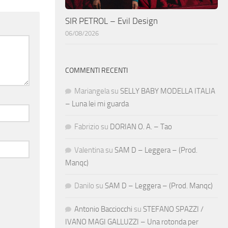
SIR PETROL – Evil Design
06/08/2026
COMMENTI RECENTI
Mariangela
su
SELLY BABY MODELLA ITALIA
– Luna lei mi guarda
Fabrizio
su
DORIAN O. A. – Tao
Valentina
su
SAM D – Leggera – (Prod.
Manqc)
Danilo
su
SAM D – Leggera – (Prod. Manqc)
Antonio Bacciocchi
su
STEFANO SPAZZI /
IVANO MAGI GALLUZZI – Una rotonda per