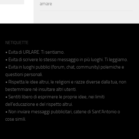
amare
NETIQUETTE
• Evita di URLARE. Ti sentiamo.
• Evita di scrivere lo stesso messaggio in più luoghi. Ti leggiamo.
• Evita in luoghi pubblici (forum, chat, community) polemiche e
questioni personali.
• Rispetta le idee altrui, le religioni e razze diverse dalla tua, non
bestemmiare né insultare altri utenti.
• Sentiti libero di esprimere le proprie idee, nei limiti
dell'educazione e del rispetto altrui.
• Non inviare messaggi pubblicitari, catene di Sant'Antonio o
cose simili.