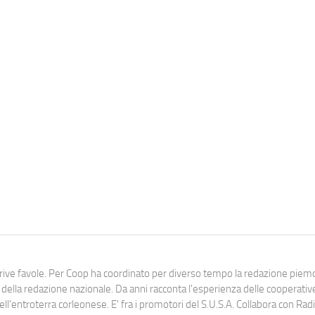
scrive favole. Per Coop ha coordinato per diverso tempo la redazione pie
lla redazione nazionale. Da anni racconta l'esperienza delle cooperativ
dell'entroterra corleonese. E' fra i promotori del S.U.S.A. Collabora con Ra