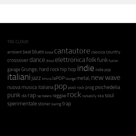
TAG CLOUD
cantautore
blues
beat
country
ambient
classica
bossa
elettronica
dance
folk
funk
crossover
fusion
disco
indie
hip hop
Grunge;
hard rock
garage
indie pop
italiani
new wave
jazz
metal;
laPOP
lounge
kimura
pop
psichedelia
nuova musica italiana
prog
post rock
rock
punk
rap
soul
reggae
ska
r&b
rockabilly
rap italiano
sperimentale
trap
stoner
swing