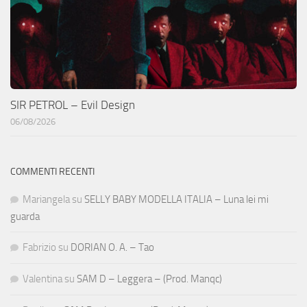
SIR PETROL – Evil Design
06/08/2026
COMMENTI RECENTI
Mariangela
su
SELLY BABY MODELLA ITALIA – Luna lei mi
guarda
Fabrizio
su
DORIAN O. A. – Tao
Valentina
su
SAM D – Leggera – (Prod. Manqc)