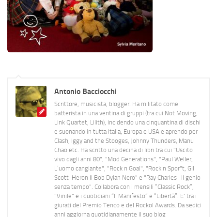
Antonio Bacciocchi
Scrittore, musicista, blogger. Ha militato come
batterista in una ventina di gruppi (tra cui Not Moving,
Link Quartet, Lilith), incidendo una cinquantina di dischi
e suonando in tutta Italia, Europa e USA e aprendo per
Clash, Iggy and the Stooges, Johnny Thunders, Manu
Chao etc. Ha scritto una decina di libri tra cui "Uscito
vivo dagli anni 80", "Mod Generations", "Paul Weller,
L’uomo cangiante", "Rock n Goal", "Rock n Spor"t, Gil
Scott-Heron Il Bob Dylan Nero" e "Ray Charles- Il genio
senza tempo". Collabora con i mensili “Classic Rock”,
"Vinile" e i quotidiani “Il Manifesto” e “Libertà”. E' tra i
giurati del Premio Tenco e del Rockol Awards. Da sedici
anni aggiorna quotidianamente il suo blog