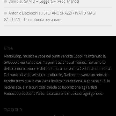
Danilo
su
SAM D – Leggera – (Prod. Manqc)
Antonio Bacciocchi
su
STEFANO SPAZZI / IVANO MAGI
GALLUZZI – Una rotonda per amare
ETICA
RadioCoop, musica e voce dei punti vendita Coop, ha ottenuto la
SA8000
diventando così "la prima azienda al mondo, nell'ambito
della comunicazione e dell'editoria, a ricevere la Certificazione etica".
Dal punto di vista artistico e culturale, Radiocoop vanta un primato:
ascolta tutto quello che viene inviato in redazione, e appena può, lo
recensisce, e in alcuni casi, chiede collaborazione agli artisti.
Radiocoop sostiene l'arte, la cultura e la musica di ogni genere.
TAG CLOUD