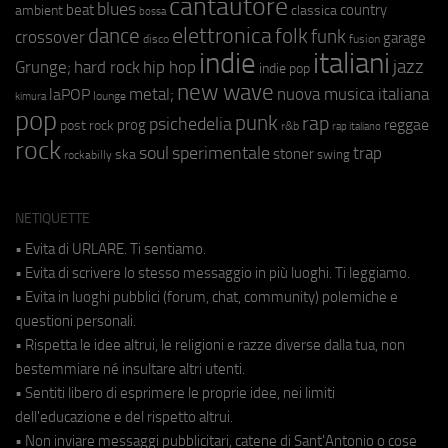
cantautore
blues
beat
country
ambient
classica
bossa
elettronica
dance
folk
funk
crossover
garage
fusion
disco
indie
italiani
jazz
hip hop
Grunge;
hard rock
indie pop
new wave
metal;
nuova musica italiana
laPOP
lounge
kimura
pop
punk
rap
psichedelia
reggae
prog
post rock
r&b
rap italiano
rock
soul
sperimentale
trap
stoner
ska
swing
rockabilly
NETIQUETTE
• Evita di URLARE. Ti sentiamo.
• Evita di scrivere lo stesso messaggio in più luoghi. Ti leggiamo.
• Evita in luoghi pubblici (forum, chat, community) polemiche e
questioni personali.
• Rispetta le idee altrui, le religioni e razze diverse dalla tua, non
bestemmiare né insultare altri utenti.
• Sentiti libero di esprimere le proprie idee, nei limiti
dell'educazione e del rispetto altrui.
• Non inviare messaggi pubblicitari, catene di Sant'Antonio o cose