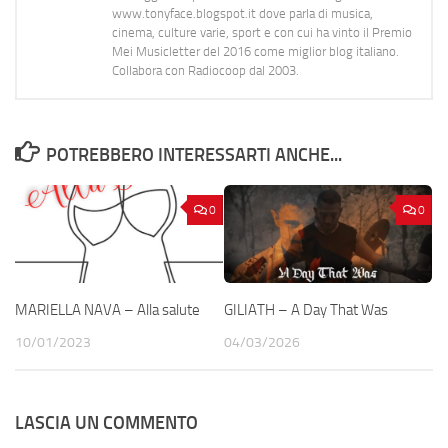
www.tonyface.blogspot.it dove parla di musica,
cinema, culture varie, sport e con cui ha vinto il Premio
Mei Musicletter del 2016 come miglior blog italiano.
Collabora con Radiocoop dal 2003.
POTREBBERO INTERESSARTI ANCHE...
0
0
MARIELLA NAVA – Alla salute
GILIATH – A Day That Was
10/01/2023
04/03/2026
LASCIA UN COMMENTO