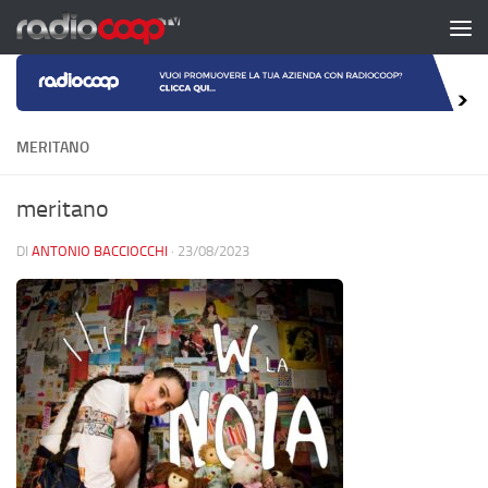
Salta al contenuto
MERITANO
meritano
DI
ANTONIO BACCIOCCHI
·
23/08/2023