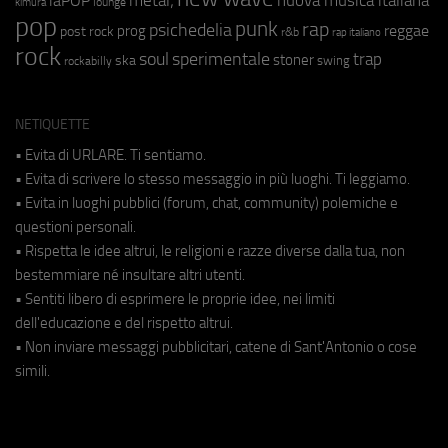
metal;
nuova musica italiana
laPOP
lounge
kimura
pop
punk
rap
psichedelia
reggae
prog
post rock
r&b
rap italiano
rock
soul
sperimentale
trap
stoner
ska
swing
rockabilly
NETIQUETTE
• Evita di URLARE. Ti sentiamo.
• Evita di scrivere lo stesso messaggio in più luoghi. Ti leggiamo.
• Evita in luoghi pubblici (forum, chat, community) polemiche e
questioni personali.
• Rispetta le idee altrui, le religioni e razze diverse dalla tua, non
bestemmiare né insultare altri utenti.
• Sentiti libero di esprimere le proprie idee, nei limiti
dell'educazione e del rispetto altrui.
• Non inviare messaggi pubblicitari, catene di Sant'Antonio o cose
simili.