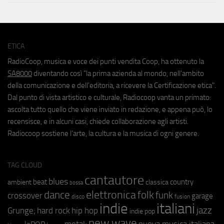
ETICA
RadioCoop, musica e voce dei punti vendita Coop, ha ottenuto la
SA8000
diventando così "la prima azienda al mondo, nell'ambito
della comunicazione e dell'editoria, a ricevere la Certificazione etica".
Dal punto di vista artistico e culturale, Radiocoop vanta un primato:
ascolta tutto quello che viene inviato in redazione, e appena può, lo
recensisce, e in alcuni casi, chiede collaborazione agli artisti.
Radiocoop sostiene l'arte, la cultura e la musica di ogni genere.
TAG CLOUD
cantautore
blues
beat
country
ambient
classica
bossa
elettronica
dance
folk
funk
crossover
garage
fusion
disco
indie
italiani
jazz
hip hop
Grunge;
hard rock
indie pop
new wave