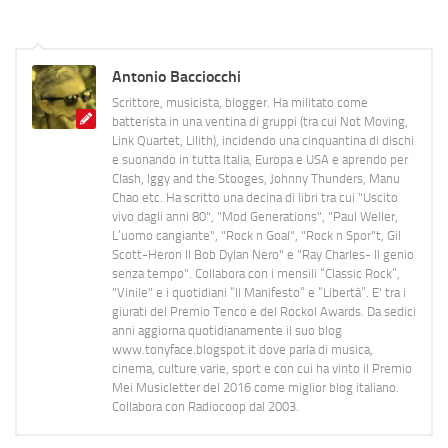
Antonio Bacciocchi
Scrittore, musicista, blogger. Ha militato come
batterista in una ventina di gruppi (tra cui Not Moving,
Link Quartet, Lilith), incidendo una cinquantina di dischi
e suonando in tutta Italia, Europa e USA e aprendo per
Clash, Iggy and the Stooges, Johnny Thunders, Manu
Chao etc. Ha scritto una decina di libri tra cui "Uscito
vivo dagli anni 80", "Mod Generations", "Paul Weller,
L’uomo cangiante", "Rock n Goal", "Rock n Spor"t, Gil
Scott-Heron Il Bob Dylan Nero" e "Ray Charles- Il genio
senza tempo". Collabora con i mensili “Classic Rock”,
"Vinile" e i quotidiani “Il Manifesto” e “Libertà”. E' tra i
giurati del Premio Tenco e del Rockol Awards. Da sedici
anni aggiorna quotidianamente il suo blog
www.tonyface.blogspot.it dove parla di musica,
cinema, culture varie, sport e con cui ha vinto il Premio
Mei Musicletter del 2016 come miglior blog italiano.
Collabora con Radiocoop dal 2003.