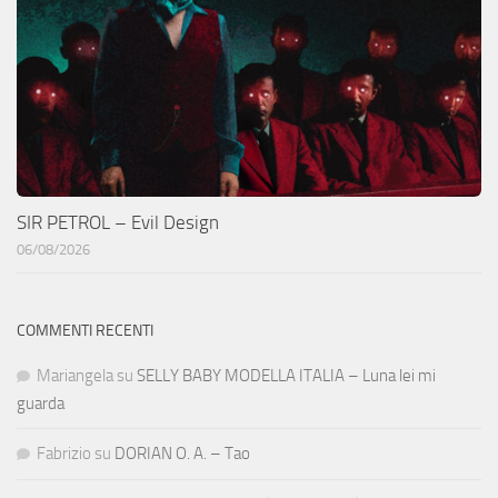
SIR PETROL – Evil Design
06/08/2026
COMMENTI RECENTI
Mariangela
su
SELLY BABY MODELLA ITALIA – Luna lei mi
guarda
Fabrizio
su
DORIAN O. A. – Tao