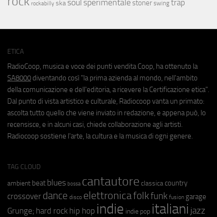
rock
soul
sperimentale
trap
stoner
ska
swing
rockabilly
ETICA
RadioCoop, musica e voce dei punti vendita Coop, ha ottenuto la
SA8000
diventando così "la prima azienda al mondo, nell'ambito
della comunicazione e dell'editoria, a ricevere la Certificazione etica".
Dal punto di vista artistico e culturale, Radiocoop vanta un primato:
ascolta tutto quello che viene inviato in redazione, e appena può, lo
recensisce, e in alcuni casi, chiede collaborazione agli artisti.
Radiocoop sostiene l'arte, la cultura e la musica di ogni genere.
TAG CLOUD
cantautore
blues
beat
country
ambient
classica
bossa
elettronica
dance
folk
funk
crossover
garage
fusion
disco
indie
italiani
jazz
hip hop
Grunge;
hard rock
indie pop