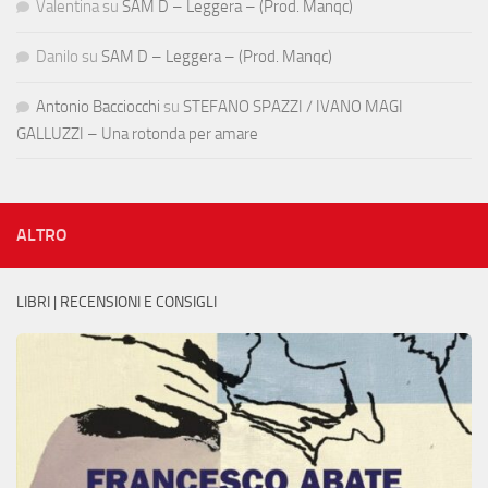
Valentina
su
SAM D – Leggera – (Prod. Manqc)
Danilo
su
SAM D – Leggera – (Prod. Manqc)
Antonio Bacciocchi
su
STEFANO SPAZZI / IVANO MAGI
GALLUZZI – Una rotonda per amare
ALTRO
LIBRI | RECENSIONI E CONSIGLI