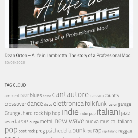
Dean Orton – A life in Lambretta. The story of a Professional Mod
30/06/2026
TAG CLOUD
cantautore
blues
beat
country
ambient
classica
bossa
elettronica
dance
folk
funk
crossover
garage
fusion
disco
indie
italiani
jazz
hip hop
Grunge;
hard rock
indie pop
new wave
metal;
nuova musica italiana
laPOP
lounge
kimura
pop
punk
rap
psichedelia
reggae
prog
post rock
r&b
rap italiano