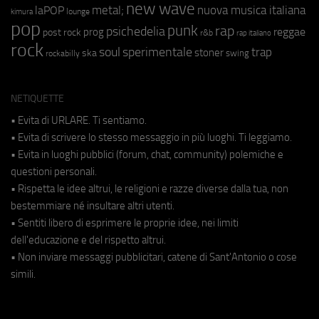
new wave
metal;
nuova musica italiana
laPOP
lounge
kimura
pop
punk
rap
psichedelia
reggae
prog
post rock
r&b
rap italiano
rock
soul
sperimentale
trap
stoner
ska
swing
rockabilly
NETIQUETTE
• Evita di URLARE. Ti sentiamo.
• Evita di scrivere lo stesso messaggio in più luoghi. Ti leggiamo.
• Evita in luoghi pubblici (forum, chat, community) polemiche e
questioni personali.
• Rispetta le idee altrui, le religioni e razze diverse dalla tua, non
bestemmiare né insultare altri utenti.
• Sentiti libero di esprimere le proprie idee, nei limiti
dell'educazione e del rispetto altrui.
• Non inviare messaggi pubblicitari, catene di Sant'Antonio o cose
simili.