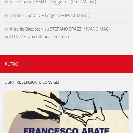
Valentina
su
SAM D – Leggera – (Prod. Manqc)
Danilo
su
SAM D – Leggera – (Prod. Manqc)
Antonio Bacciocchi
su
STEFANO SPAZZI / IVANO MAGI
GALLUZZI – Una rotonda per amare
ALTRO
LIBRI | RECENSIONI E CONSIGLI