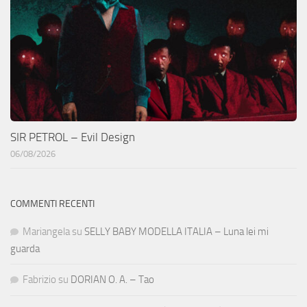
SIR PETROL – Evil Design
06/08/2026
COMMENTI RECENTI
Mariangela
su
SELLY BABY MODELLA ITALIA – Luna lei mi
guarda
Fabrizio
su
DORIAN O. A. – Tao