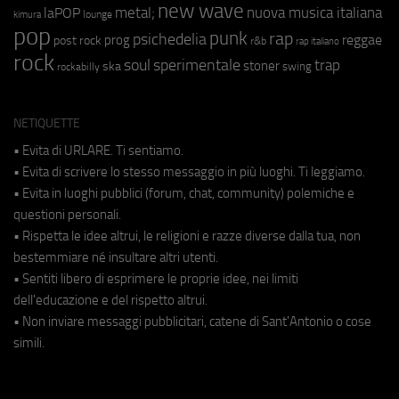
new wave
metal;
nuova musica italiana
laPOP
lounge
kimura
pop
punk
rap
psichedelia
reggae
prog
post rock
r&b
rap italiano
rock
soul
sperimentale
trap
stoner
ska
swing
rockabilly
NETIQUETTE
• Evita di URLARE. Ti sentiamo.
• Evita di scrivere lo stesso messaggio in più luoghi. Ti leggiamo.
• Evita in luoghi pubblici (forum, chat, community) polemiche e
questioni personali.
• Rispetta le idee altrui, le religioni e razze diverse dalla tua, non
bestemmiare né insultare altri utenti.
• Sentiti libero di esprimere le proprie idee, nei limiti
dell'educazione e del rispetto altrui.
• Non inviare messaggi pubblicitari, catene di Sant'Antonio o cose
simili.