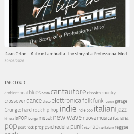
Dean Orton – A life in Lambretta. The story of a Professional Mod
30/06/2026
TAG CLOUD
cantautore
blues
beat
country
ambient
classica
bossa
elettronica
dance
folk
funk
crossover
garage
fusion
disco
indie
italiani
jazz
hip hop
Grunge;
hard rock
indie pop
new wave
metal;
nuova musica italiana
laPOP
lounge
kimura
pop
punk
rap
psichedelia
reggae
prog
post rock
r&b
rap italiano