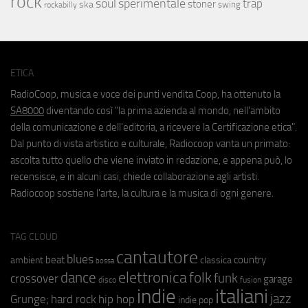
rock
soul
sperimentale
trap
stoner
ska
swing
rockabilly
ETICA
RadioCoop, musica e voce dei punti vendita Coop, ha ottenuto la
SA8000
diventando così "la prima azienda al mondo, nell'ambito
della comunicazione e dell'editoria, a ricevere la Certificazione etica".
Dal punto di vista artistico e culturale, Radiocoop vanta un primato:
ascolta tutto quello che viene inviato in redazione, e appena può, lo
recensisce, e in alcuni casi, chiede collaborazione agli artisti.
Radiocoop sostiene l'arte, la cultura e la musica di ogni genere.
TAG CLOUD
cantautore
blues
beat
country
ambient
classica
bossa
elettronica
dance
folk
funk
crossover
garage
fusion
disco
indie
italiani
jazz
hip hop
Grunge;
hard rock
indie pop