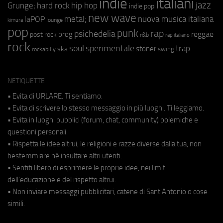
indie
italiani
jazz
hip hop
Grunge;
hard rock
indie pop
new wave
metal;
nuova musica italiana
laPOP
lounge
kimura
pop
punk
rap
psichedelia
reggae
prog
post rock
r&b
rap italiano
rock
soul
sperimentale
trap
stoner
ska
swing
rockabilly
NETIQUETTE
• Evita di URLARE. Ti sentiamo.
• Evita di scrivere lo stesso messaggio in più luoghi. Ti leggiamo.
• Evita in luoghi pubblici (forum, chat, community) polemiche e
questioni personali.
• Rispetta le idee altrui, le religioni e razze diverse dalla tua, non
bestemmiare né insultare altri utenti.
• Sentiti libero di esprimere le proprie idee, nei limiti
dell'educazione e del rispetto altrui.
• Non inviare messaggi pubblicitari, catene di Sant'Antonio o cose
simili.