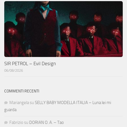
SIR PETROL – Evil Design
06/08/2026
COMMENTI RECENTI
Mariangela
su
SELLY BABY MODELLA ITALIA – Luna lei mi
guarda
Fabrizio
su
DORIAN O. A. – Tao