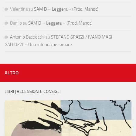
Valentina
su
SAM D – Leggera – (Prod. Manqc)
Danilo
su
SAM D – Leggera – (Prod. Manqc)
Antonio Bacciocchi
su
STEFANO SPAZZI / IVANO MAGI
GALLUZZI – Una rotonda per amare
ALTRO
LIBRI | RECENSIONI E CONSIGLI