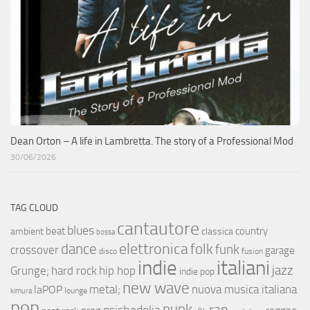
Dean Orton – A life in Lambretta. The story of a Professional Mod
30/06/2026
TAG CLOUD
cantautore
blues
beat
country
ambient
classica
bossa
elettronica
dance
folk
funk
crossover
garage
fusion
disco
indie
italiani
jazz
hip hop
Grunge;
hard rock
indie pop
new wave
metal;
nuova musica italiana
laPOP
lounge
kimura
pop
punk
rap