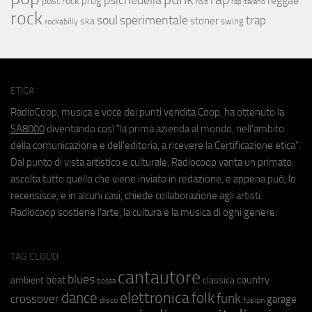
psichedelia
reggae
prog
post rock
r&b
rap italiano
rock
soul
sperimentale
trap
stoner
ska
swing
rockabilly
ETICA
RadioCoop, musica e voce dei punti vendita Coop, ha ottenuto la
SA8000
diventando così "la prima azienda al mondo, nell'ambito
della comunicazione e dell'editoria, a ricevere la Certificazione etica".
Dal punto di vista artistico e culturale, Radiocoop vanta un primato:
ascolta tutto quello che viene inviato in redazione, e appena può, lo
recensisce, e in alcuni casi, chiede collaborazione agli artisti.
Radiocoop sostiene l'arte, la cultura e la musica di ogni genere.
TAG CLOUD
cantautore
blues
beat
country
ambient
classica
bossa
elettronica
dance
folk
funk
crossover
garage
fusion
disco