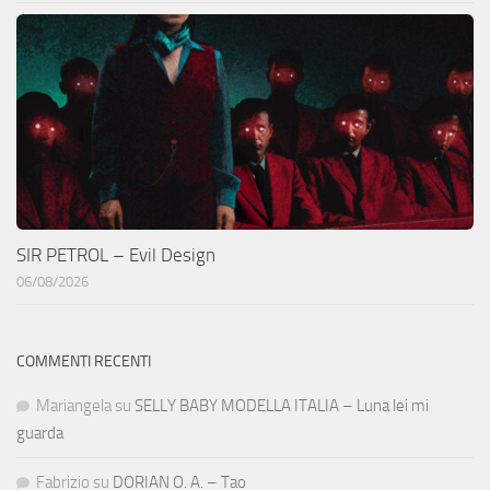
SIR PETROL – Evil Design
06/08/2026
COMMENTI RECENTI
Mariangela
su
SELLY BABY MODELLA ITALIA – Luna lei mi
guarda
Fabrizio
su
DORIAN O. A. – Tao