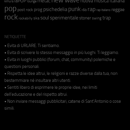
new wave
metal;
nuova musica italiana
laPOP
lounge
kimura
pop
punk
rap
psichedelia
reggae
prog
post rock
r&b
rap italiano
rock
soul
sperimentale
trap
stoner
ska
swing
rockabilly
NETIQUETTE
• Evita di URLARE. Ti sentiamo.
• Evita di scrivere lo stesso messaggio in più luoghi. Ti leggiamo.
• Evita in luoghi pubblici (forum, chat, community) polemiche e
questioni personali.
• Rispetta le idee altrui, le religioni e razze diverse dalla tua, non
bestemmiare né insultare altri utenti.
• Sentiti libero di esprimere le proprie idee, nei limiti
dell'educazione e del rispetto altrui.
• Non inviare messaggi pubblicitari, catene di Sant'Antonio o cose
simili.