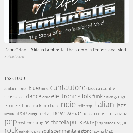
Dean Orton – A life in Lambretta. The story of a Professional Mod
30/06/2026
TAG CLOUD
cantautore
blues
beat
country
ambient
classica
bossa
elettronica
dance
folk
funk
crossover
garage
fusion
disco
indie
italiani
jazz
hip hop
Grunge;
hard rock
indie pop
new wave
metal;
nuova musica italiana
laPOP
lounge
kimura
pop
punk
rap
psichedelia
reggae
prog
post rock
r&b
rap italiano
rock
soul
sperimentale
trap
stoner
ska
swing
rockabilly