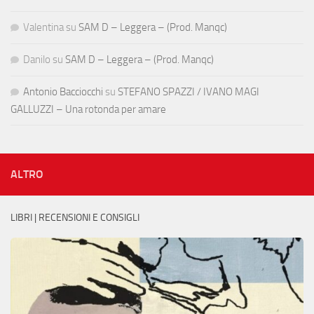
Valentina
su
SAM D – Leggera – (Prod. Manqc)
Danilo
su
SAM D – Leggera – (Prod. Manqc)
Antonio Bacciocchi
su
STEFANO SPAZZI / IVANO MAGI
GALLUZZI – Una rotonda per amare
ALTRO
LIBRI | RECENSIONI E CONSIGLI