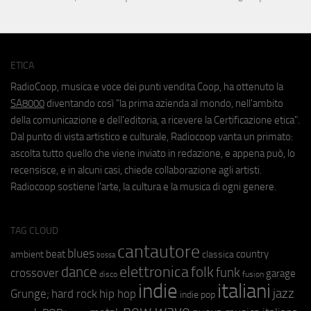
ETICA
RadioCoop, musica e voce dei punti vendita Coop, ha ottenuto la
SA8000
diventando così "la prima azienda al mondo, nell'ambito
della comunicazione e dell'editoria, a ricevere la Certificazione etica".
Dal punto di vista artistico e culturale, Radiocoop vanta un primato:
ascolta tutto quello che viene inviato in redazione, e appena può, lo
recensisce, e in alcuni casi, chiede collaborazione agli artisti.
Radiocoop sostiene l'arte, la cultura e la musica di ogni genere.
TAG CLOUD
cantautore
blues
beat
country
ambient
classica
bossa
elettronica
dance
folk
funk
crossover
garage
fusion
disco
indie
italiani
jazz
hip hop
Grunge;
hard rock
indie pop