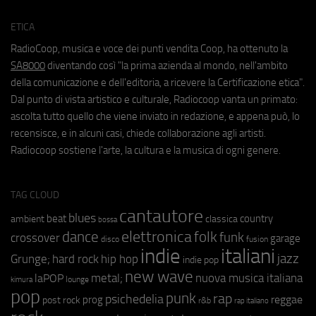
ETICA
RadioCoop, musica e voce dei punti vendita Coop, ha ottenuto la
SA8000
diventando così "la prima azienda al mondo, nell'ambito
della comunicazione e dell'editoria, a ricevere la Certificazione etica".
Dal punto di vista artistico e culturale, Radiocoop vanta un primato:
ascolta tutto quello che viene inviato in redazione, e appena può, lo
recensisce, e in alcuni casi, chiede collaborazione agli artisti.
Radiocoop sostiene l'arte, la cultura e la musica di ogni genere.
TAG CLOUD
cantautore
blues
beat
country
ambient
classica
bossa
elettronica
dance
folk
funk
crossover
garage
fusion
disco
indie
italiani
jazz
hip hop
Grunge;
hard rock
indie pop
new wave
metal;
nuova musica italiana
laPOP
lounge
kimura
pop
punk
rap
psichedelia
reggae
prog
post rock
r&b
rap italiano