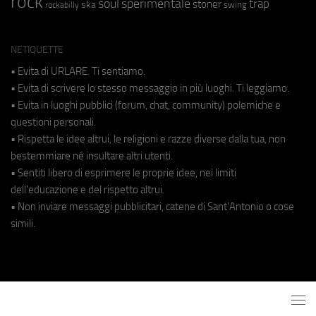
rock
soul
sperimentale
trap
stoner
ska
swing
rockabilly
NETIQUETTE
• Evita di URLARE. Ti sentiamo.
• Evita di scrivere lo stesso messaggio in più luoghi. Ti leggiamo.
• Evita in luoghi pubblici (forum, chat, community) polemiche e
questioni personali.
• Rispetta le idee altrui, le religioni e razze diverse dalla tua, non
bestemmiare né insultare altri utenti.
• Sentiti libero di esprimere le proprie idee, nei limiti
dell'educazione e del rispetto altrui.
• Non inviare messaggi pubblicitari, catene di Sant'Antonio o cose
simili.