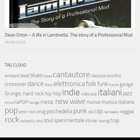
Dean Orton – A life in Lambretta. The story of a Professional Mod
30/06/2026
TAG CLOUD
cantautore
blues
beat
country
ambient
classica
bossa
elettronica
dance
folk
funk
crossover
garage
fusion
disco
indie
italiani
jazz
hip hop
Grunge;
hard rock
indie pop
new wave
metal;
nuova musica italiana
laPOP
lounge
kimura
pop
punk
rap
psichedelia
reggae
prog
post rock
r&b
rap italiano
rock
soul
sperimentale
trap
stoner
ska
swing
rockabilly