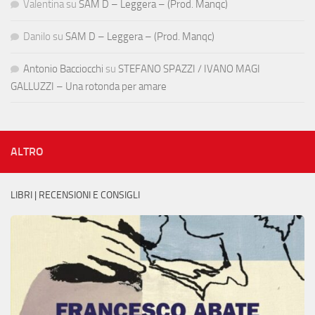
Valentina
su
SAM D – Leggera – (Prod. Manqc)
Danilo
su
SAM D – Leggera – (Prod. Manqc)
Antonio Bacciocchi
su
STEFANO SPAZZI / IVANO MAGI
GALLUZZI – Una rotonda per amare
ALTRO
LIBRI | RECENSIONI E CONSIGLI