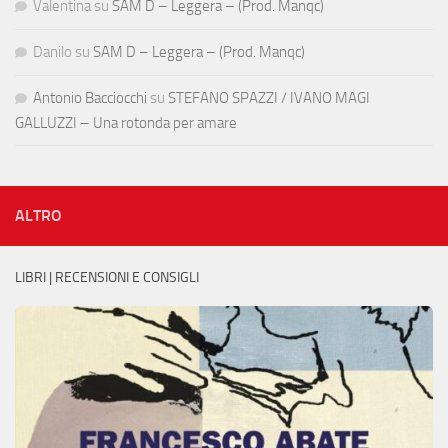
Valentina
su
SAM D – Leggera – (Prod. Manqc)
Danilo
su
SAM D – Leggera – (Prod. Manqc)
Antonio Bacciocchi
su
STEFANO SPAZZI / IVANO MAGI
GALLUZZI – Una rotonda per amare
ALTRO
LIBRI | RECENSIONI E CONSIGLI