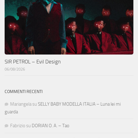
SIR PETROL – Evil Design
06/08/2026
COMMENTI RECENTI
Mariangela
su
SELLY BABY MODELLA ITALIA – Luna lei mi
guarda
Fabrizio
su
DORIAN O. A. – Tao