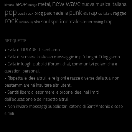
new wave
metal;
nuova musica italiana
laPOP
lounge
kimura
pop
punk
rap
psichedelia
reggae
prog
post rock
r&b
rap italiano
rock
soul
sperimentale
trap
stoner
ska
swing
rockabilly
NETIQUETTE
• Evita di URLARE. Ti sentiamo.
• Evita di scrivere lo stesso messaggio in più luoghi. Ti leggiamo.
• Evita in luoghi pubblici (forum, chat, community) polemiche e
questioni personali.
• Rispetta le idee altrui, le religioni e razze diverse dalla tua, non
bestemmiare né insultare altri utenti.
• Sentiti libero di esprimere le proprie idee, nei limiti
dell'educazione e del rispetto altrui.
• Non inviare messaggi pubblicitari, catene di Sant'Antonio o cose
simili.