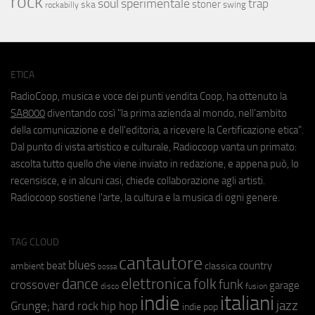
rock
soul
sperimentale
trap
stoner
ska
swing
rockabilly
ETICA
RadioCoop, musica e voce dei punti vendita Coop, ha ottenuto la
SA8000
diventando così "la prima azienda al mondo, nell'ambito
della comunicazione e dell'editoria, a ricevere la Certificazione etica".
Dal punto di vista artistico e culturale, Radiocoop vanta un primato:
ascolta tutto quello che viene inviato in redazione, e appena può, lo
recensisce, e in alcuni casi, chiede collaborazione agli artisti.
Radiocoop sostiene l'arte, la cultura e la musica di ogni genere.
TAG CLOUD
cantautore
blues
beat
country
ambient
classica
bossa
elettronica
dance
folk
funk
crossover
garage
fusion
disco
indie
italiani
jazz
hip hop
Grunge;
hard rock
indie pop