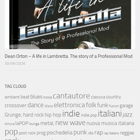
Dean Orton – A life in Lambretta. The story of a Professional Mod
30/06/2026
TAG CLOUD
cantautore
blues
beat
country
ambient
classica
bossa
elettronica
dance
folk
funk
crossover
garage
fusion
disco
indie
italiani
jazz
hip hop
Grunge;
hard rock
indie pop
new wave
metal;
nuova musica italiana
laPOP
lounge
kimura
pop
punk
rap
psichedelia
reggae
prog
post rock
r&b
rap italiano