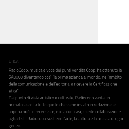
ETICA
RadioCoop, musica e voce dei punti vendita Coop, ha ottenuto la
SA8000
diventando così "la prima azienda al mondo, nell'ambito
della comunicazione e dell'editoria, a ricevere la Certificazione
etica".
Dal punto di vista artistico e culturale, Radiocoop vanta un
primato: ascolta tutto quello che viene inviato in redazione, e
appena può, lo recensisce, e in alcuni casi, chiede collaborazione
agli artisti. Radiocoop sostiene l'arte, la cultura e la musica di ogni
genere.