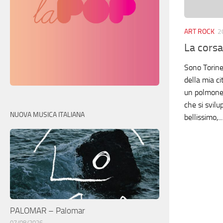
ART ROCK
2
La corsa
Sono Torine
della mia ci
un polmone 
che si svilu
NUOVA MUSICA ITALIANA
bellissimo,...
PALOMAR – Palomar
07/08/2026