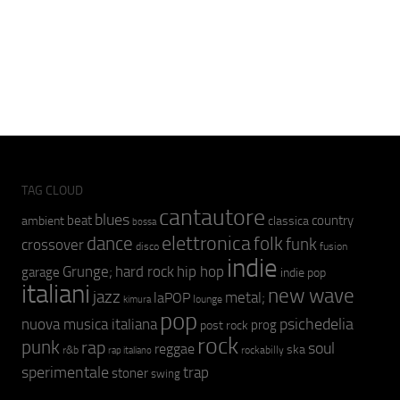
TAG CLOUD
cantautore
blues
beat
country
ambient
classica
bossa
elettronica
dance
folk
funk
crossover
fusion
disco
indie
hip hop
Grunge;
hard rock
garage
indie pop
italiani
new wave
jazz
metal;
laPOP
lounge
kimura
pop
psichedelia
nuova musica italiana
prog
post rock
rock
punk
rap
soul
reggae
ska
r&b
rockabilly
rap italiano
sperimentale
trap
stoner
swing