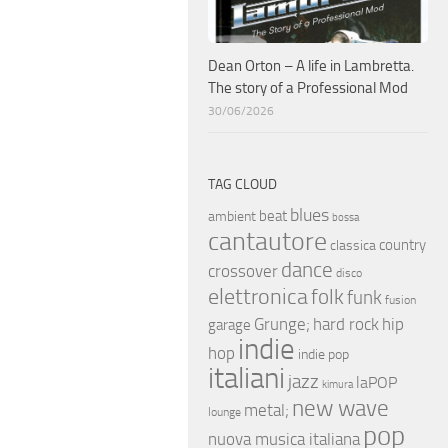
Dean Orton – A life in Lambretta.
The story of a Professional Mod
30/06/2026
TAG CLOUD
blues
beat
ambient
bossa
cantautore
country
classica
dance
crossover
disco
elettronica
folk
funk
fusion
hip
Grunge;
hard rock
garage
indie
hop
indie pop
italiani
jazz
laPOP
kimura
new wave
metal;
lounge
pop
nuova musica italiana