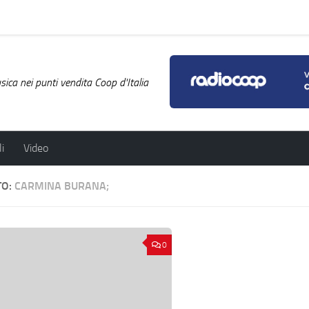
ica nei punti vendita Coop d'Italia
i
Video
TO:
CARMINA BURANA;
0