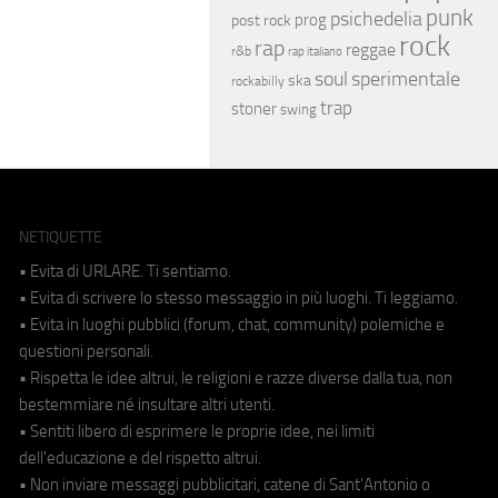
punk
psichedelia
prog
post rock
rock
rap
reggae
r&b
rap italiano
soul
sperimentale
ska
rockabilly
trap
stoner
swing
NETIQUETTE
• Evita di URLARE. Ti sentiamo.
• Evita di scrivere lo stesso messaggio in più luoghi. Ti leggiamo.
• Evita in luoghi pubblici (forum, chat, community) polemiche e
questioni personali.
• Rispetta le idee altrui, le religioni e razze diverse dalla tua, non
bestemmiare né insultare altri utenti.
• Sentiti libero di esprimere le proprie idee, nei limiti
dell'educazione e del rispetto altrui.
• Non inviare messaggi pubblicitari, catene di Sant'Antonio o