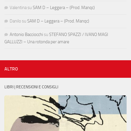
Valentina
su
SAM D – Leggera – (Prod. Manqc)
Danilo
su
SAM D – Leggera – (Prod. Manqc)
Antonio Bacciocchi
su
STEFANO SPAZZI / IVANO MAGI
GALLUZZI – Una rotonda per amare
ALTRO
LIBRI | RECENSIONI E CONSIGLI