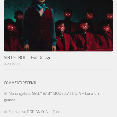
SIR PETROL – Evil Design
06/08/2026
COMMENTI RECENTI
Mariangela
su
SELLY BABY MODELLA ITALIA – Luna lei mi
guarda
Fabrizio
su
DORIAN O. A. – Tao