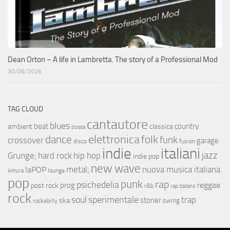
Dean Orton – A life in Lambretta. The story of a Professional Mod
30/06/2026
TAG CLOUD
cantautore
blues
beat
country
ambient
classica
bossa
elettronica
dance
folk
funk
crossover
garage
fusion
disco
indie
italiani
jazz
hip hop
Grunge;
hard rock
indie pop
new wave
metal;
nuova musica italiana
laPOP
lounge
kimura
pop
punk
rap
psichedelia
reggae
prog
post rock
r&b
rap italiano
rock
soul
sperimentale
trap
stoner
ska
swing
rockabilly