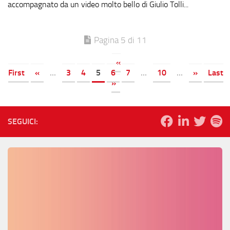
accompagnato da un video molto bello di Giulio Tolli...
Pagina 5 di 11
«
First
«
...
3
4
5
6
7
...
10
...
»
Last
»
SEGUICI: