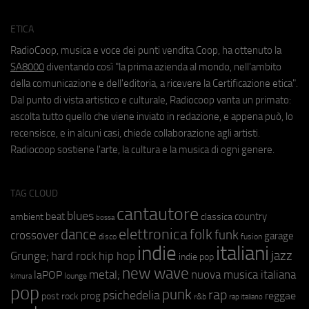
ETICA
RadioCoop, musica e voce dei punti vendita Coop, ha ottenuto la
SA8000
diventando così "la prima azienda al mondo, nell'ambito
della comunicazione e dell'editoria, a ricevere la Certificazione etica".
Dal punto di vista artistico e culturale, Radiocoop vanta un primato:
ascolta tutto quello che viene inviato in redazione, e appena può, lo
recensisce, e in alcuni casi, chiede collaborazione agli artisti.
Radiocoop sostiene l'arte, la cultura e la musica di ogni genere.
TAG CLOUD
cantautore
blues
beat
country
ambient
classica
bossa
elettronica
dance
folk
funk
crossover
garage
fusion
disco
indie
italiani
jazz
hip hop
Grunge;
hard rock
indie pop
new wave
metal;
nuova musica italiana
laPOP
lounge
kimura
pop
punk
rap
psichedelia
reggae
prog
post rock
r&b
rap italiano