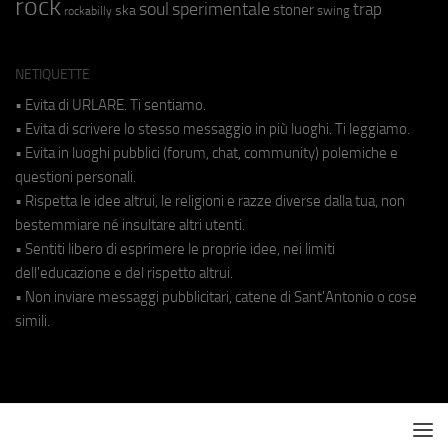
rock
soul
sperimentale
trap
stoner
ska
swing
rockabilly
NETIQUETTE
• Evita di URLARE. Ti sentiamo.
• Evita di scrivere lo stesso messaggio in più luoghi. Ti leggiamo.
• Evita in luoghi pubblici (forum, chat, community) polemiche e
questioni personali.
• Rispetta le idee altrui, le religioni e razze diverse dalla tua, non
bestemmiare né insultare altri utenti.
• Sentiti libero di esprimere le proprie idee, nei limiti
dell'educazione e del rispetto altrui.
• Non inviare messaggi pubblicitari, catene di Sant'Antonio o cose
simili.