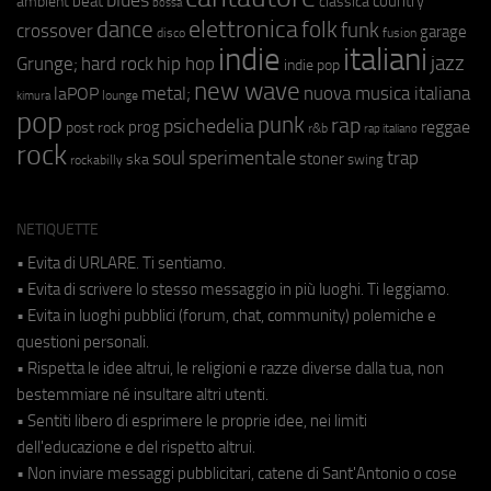
blues
beat
country
ambient
classica
bossa
elettronica
dance
folk
funk
crossover
garage
fusion
disco
indie
italiani
jazz
hip hop
Grunge;
hard rock
indie pop
new wave
metal;
nuova musica italiana
laPOP
lounge
kimura
pop
punk
rap
psichedelia
reggae
prog
post rock
r&b
rap italiano
rock
soul
sperimentale
trap
stoner
ska
swing
rockabilly
NETIQUETTE
• Evita di URLARE. Ti sentiamo.
• Evita di scrivere lo stesso messaggio in più luoghi. Ti leggiamo.
• Evita in luoghi pubblici (forum, chat, community) polemiche e
questioni personali.
• Rispetta le idee altrui, le religioni e razze diverse dalla tua, non
bestemmiare né insultare altri utenti.
• Sentiti libero di esprimere le proprie idee, nei limiti
dell'educazione e del rispetto altrui.
• Non inviare messaggi pubblicitari, catene di Sant'Antonio o cose