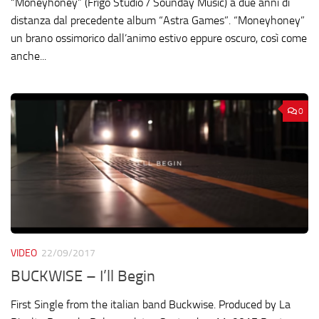
“Moneyhoney” (Frigo Studio / Sounday Music) a due anni di
distanza dal precedente album “Astra Games”. “Moneyhoney”
un brano ossimorico dall’animo estivo eppure oscuro, così come
anche...
0
VIDEO
22/09/2017
BUCKWISE – I’ll Begin
First Single from the italian band Buckwise. Produced by La