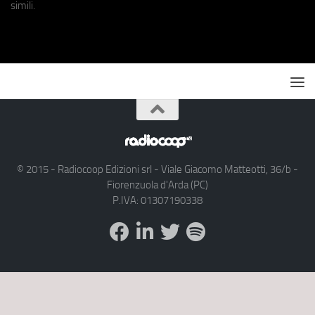
simili.
© 2015 - Radiocoop Edizioni srl - Viale Giacomo Matteotti, 36/b -
Fiorenzuola d'Arda (PC)
P.IVA: 01307190338