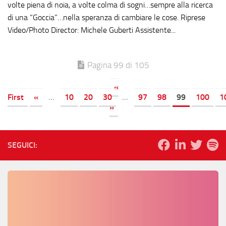
volte piena di noia, a volte colma di sogni…sempre alla ricerca
di una “Goccia”…nella speranza di cambiare le cose. Riprese
Video/Photo Director: Michele Guberti Assistente...
Pagina 99 di 105
«
First
«
...
10
20
30
...
97
98
99
100
1
»
SEGUICI: