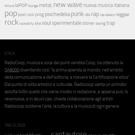
new wave
metal;
nuova musica italiana
laPOP
lounge
kimura
pop
punk
rap
psichedelia
reggae
prog
post rock
r&b
rap italiano
rock
soul
sperimentale
trap
stoner
ska
swing
rockabilly
ETICA
RadioCoop, musica e voce dei punti vendita Coop, ha ottenuto la
SA8000
diventando così "la prima azienda al mondo, nell'ambito
della comunicazione e dell'editoria, a ricevere la Certificazione etica".
Dal punto di vista artistico e culturale, Radiocoop vanta un primato:
ascolta tutto quello che viene inviato in redazione, e appena può, lo
recensisce, e in alcuni casi, chiede collaborazione agli artisti.
Radiocoop sostiene l'arte, la cultura e la musica di ogni genere.
TAG CLOUD
cantautore