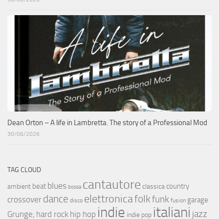
Dean Orton – A life in Lambretta. The story of a Professional Mod
30/06/2026
TAG CLOUD
cantautore
blues
beat
country
ambient
classica
bossa
elettronica
dance
folk
funk
crossover
garage
fusion
disco
indie
italiani
jazz
hip hop
Grunge;
hard rock
indie pop