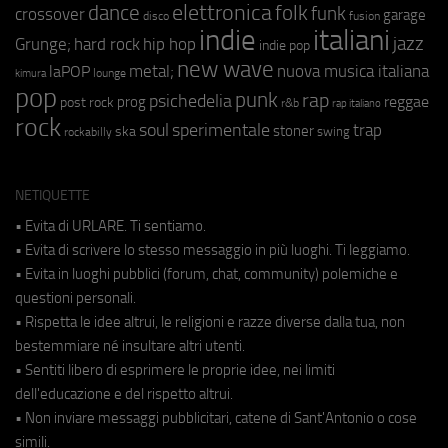
elettronica
dance
folk
funk
crossover
garage
fusion
disco
indie
italiani
jazz
hip hop
Grunge;
hard rock
indie pop
new wave
metal;
nuova musica italiana
laPOP
lounge
kimura
pop
punk
rap
psichedelia
reggae
prog
post rock
r&b
rap italiano
rock
soul
sperimentale
trap
stoner
ska
swing
rockabilly
NETIQUETTE
• Evita di URLARE. Ti sentiamo.
• Evita di scrivere lo stesso messaggio in più luoghi. Ti leggiamo.
• Evita in luoghi pubblici (forum, chat, community) polemiche e
questioni personali.
• Rispetta le idee altrui, le religioni e razze diverse dalla tua, non
bestemmiare né insultare altri utenti.
• Sentiti libero di esprimere le proprie idee, nei limiti
dell'educazione e del rispetto altrui.
• Non inviare messaggi pubblicitari, catene di Sant'Antonio o cose
simili.