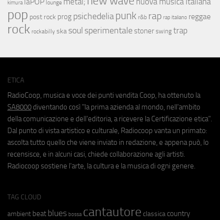
new wave
metal;
nuova musica italiana
laPOP
lounge
kimura
pop
punk
rap
psichedelia
reggae
prog
post rock
r&b
rap italiano
rock
soul
sperimentale
trap
stoner
ska
swing
rockabilly
ETICA
RadioCoop, musica e voce dei punti vendita Coop, ha ottenuto la
SA8000
diventando così "la prima azienda al mondo, nell'ambito
della comunicazione e dell'editoria, a ricevere la Certificazione etica".
Dal punto di vista artistico e culturale, Radiocoop vanta un primato:
ascolta tutto quello che viene inviato in redazione, e appena può, lo
recensisce, e in alcuni casi, chiede collaborazione agli artisti.
Radiocoop sostiene l'arte, la cultura e la musica di ogni genere.
TAG CLOUD
cantautore
blues
beat
country
ambient
classica
bossa