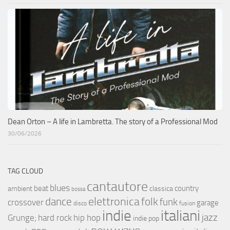
Dean Orton – A life in Lambretta. The story of a Professional Mod
30/06/2026
TAG CLOUD
cantautore
blues
beat
country
ambient
classica
bossa
elettronica
dance
folk
funk
crossover
garage
fusion
disco
indie
italiani
jazz
hip hop
Grunge;
hard rock
indie pop