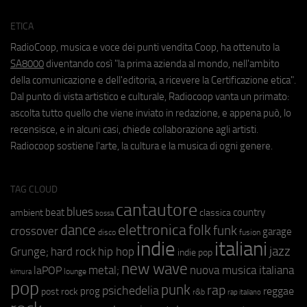
ETICA
RadioCoop, musica e voce dei punti vendita Coop, ha ottenuto la
SA8000
diventando così "la prima azienda al mondo, nell'ambito
della comunicazione e dell'editoria, a ricevere la Certificazione etica".
Dal punto di vista artistico e culturale, Radiocoop vanta un primato:
ascolta tutto quello che viene inviato in redazione, e appena può, lo
recensisce, e in alcuni casi, chiede collaborazione agli artisti.
Radiocoop sostiene l'arte, la cultura e la musica di ogni genere.
TAG CLOUD
cantautore
blues
beat
country
ambient
classica
bossa
elettronica
dance
folk
funk
crossover
garage
fusion
disco
indie
italiani
jazz
hip hop
Grunge;
hard rock
indie pop
new wave
metal;
nuova musica italiana
laPOP
lounge
kimura
pop
punk
rap
psichedelia
reggae
prog
post rock
r&b
rap italiano