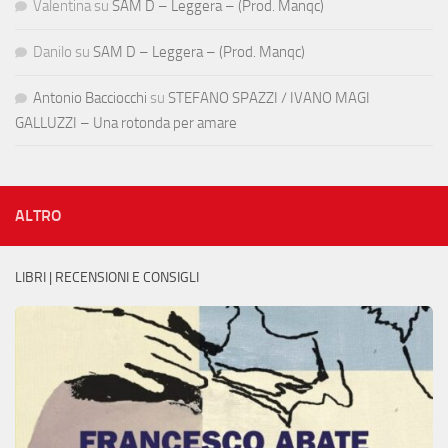
Valentina
su
SAM D – Leggera – (Prod. Manqc)
Danilo
su
SAM D – Leggera – (Prod. Manqc)
Antonio Bacciocchi
su
STEFANO SPAZZI / IVANO MAGI
GALLUZZI – Una rotonda per amare
ALTRO
LIBRI | RECENSIONI E CONSIGLI