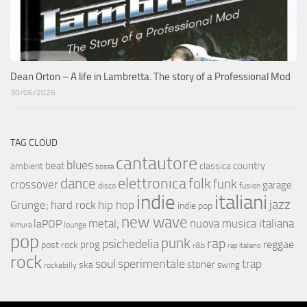
Dean Orton – A life in Lambretta. The story of a Professional Mod
30/06/2026
TAG CLOUD
cantautore
blues
beat
country
ambient
classica
bossa
elettronica
dance
folk
funk
crossover
garage
fusion
disco
indie
italiani
jazz
hip hop
Grunge;
hard rock
indie pop
new wave
metal;
nuova musica italiana
laPOP
lounge
kimura
pop
punk
rap
psichedelia
reggae
prog
post rock
r&b
rap italiano
rock
soul
sperimentale
trap
stoner
ska
swing
rockabilly