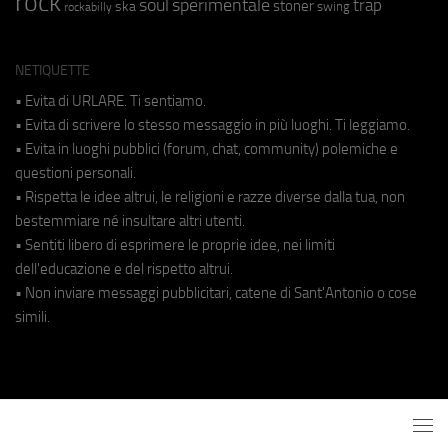
rock
soul
sperimentale
trap
stoner
ska
swing
rockabilly
NETIQUETTE
• Evita di URLARE. Ti sentiamo.
• Evita di scrivere lo stesso messaggio in più luoghi. Ti leggiamo.
• Evita in luoghi pubblici (forum, chat, community) polemiche e
questioni personali.
• Rispetta le idee altrui, le religioni e razze diverse dalla tua, non
bestemmiare né insultare altri utenti.
• Sentiti libero di esprimere le proprie idee, nei limiti
dell'educazione e del rispetto altrui.
• Non inviare messaggi pubblicitari, catene di Sant'Antonio o cose
simili.