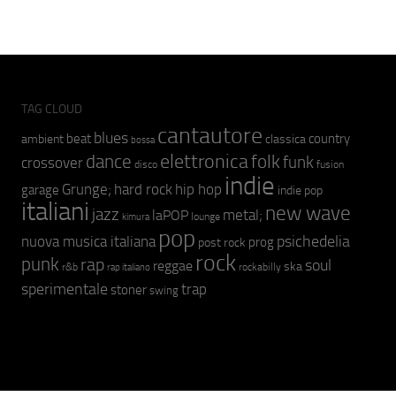
TAG CLOUD
cantautore
blues
beat
country
ambient
classica
bossa
elettronica
dance
folk
funk
crossover
fusion
disco
indie
hip hop
Grunge;
hard rock
garage
indie pop
italiani
new wave
jazz
metal;
laPOP
lounge
kimura
pop
psichedelia
nuova musica italiana
prog
post rock
rock
punk
rap
soul
reggae
ska
r&b
rockabilly
rap italiano
sperimentale
trap
stoner
swing