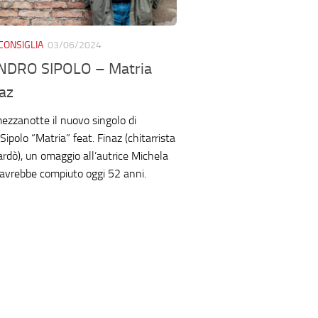
CONSIGLIA
03/06/2024
NDRO SIPOLO – Matria
naz
mezzanotte il nuovo singolo di
ipolo “Matria” feat. Finaz (chitarrista
rdò), un omaggio all’autrice Michela
avrebbe compiuto oggi 52 anni.