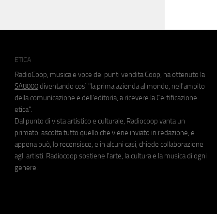
ETICA
RadioCoop, musica e voce dei punti vendita Coop, ha ottenuto la
SA8000
diventando così "la prima azienda al mondo, nell'ambito
della comunicazione e dell'editoria, a ricevere la Certificazione
etica".
Dal punto di vista artistico e culturale, Radiocoop vanta un
primato: ascolta tutto quello che viene inviato in redazione, e
appena può, lo recensisce, e in alcuni casi, chiede collaborazione
agli artisti. Radiocoop sostiene l'arte, la cultura e la musica di ogni
genere.