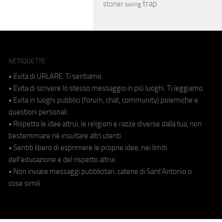
trap
stoner
swing
NETIQUETTE
• Evita di URLARE. Ti sentiamo.
• Evita di scrivere lo stesso messaggio in più luoghi. Ti leggiamo.
• Evita in luoghi pubblici (forum, chat, community) polemiche e
questioni personali.
• Rispetta le idee altrui, le religioni e razze diverse dalla tua, non
bestemmiare né insultare altri utenti.
• Sentiti libero di esprimere le proprie idee, nei limiti
dell'educazione e del rispetto altrui.
• Non inviare messaggi pubblicitari, catene di Sant'Antonio o
cose simili.