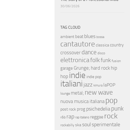
30/06/2026
TAG CLOUD
blues
beat
ambient
bossa
cantautore
country
classica
dance
crossover
disco
elettronica
folk
funk
fusion
hip
Grunge;
hard rock
garage
indie
hop
indie pop
italiani
jazz
laPOP
kimura
new wave
metal;
lounge
pop
nuova musica italiana
punk
psichedelia
prog
post rock
rock
rap
reggae
r&b
rap italiano
soul
sperimentale
ska
rockabilly