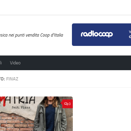
ica nei punti vendita Coop d'Italia
i
Video
TO:
FINAZ
0