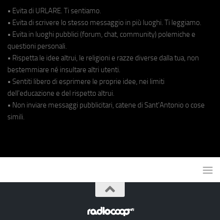
• Evita di URLARE. Ti sentiamo.
• Evita di scrivere lo stesso messaggio in più luoghi. Ti leggiamo.
• Evita in luoghi pubblici (forum, chat, community) polemiche e
questioni personali.
• Rispetta le idee altrui, le religioni e razze diverse dalla tua, non
bestemmiare né insultare altri utenti.
• Sentiti libero di esprimere le proprie idee, nei limiti
dell'educazione e del rispetto altrui.
• Non inviare messaggi pubblicitari, catene di Sant'Antonio o cose
simili.