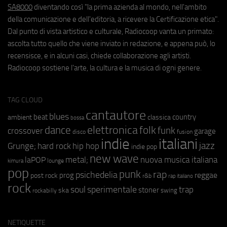
SA8000
diventando così "la prima azienda al mondo, nell'ambito
della comunicazione e dell'editoria, a ricevere la Certificazione etica".
Dal punto di vista artistico e culturale, Radiocoop vanta un primato:
ascolta tutto quello che viene inviato in redazione, e appena può, lo
recensisce, e in alcuni casi, chiede collaborazione agli artisti.
Radiocoop sostiene l'arte, la cultura e la musica di ogni genere.
TAG CLOUD
cantautore
blues
beat
country
ambient
classica
bossa
elettronica
dance
folk
funk
crossover
garage
fusion
disco
indie
italiani
jazz
hip hop
Grunge;
hard rock
indie pop
new wave
metal;
nuova musica italiana
laPOP
lounge
kimura
pop
punk
rap
psichedelia
reggae
prog
post rock
r&b
rap italiano
rock
soul
sperimentale
trap
stoner
ska
swing
rockabilly
NETIQUETTE