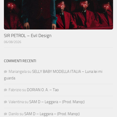
SIR PETROL – Evil Design
06/08/2026
COMMENTI RECENTI
Mariangela
su
SELLY BABY MODELLA ITALIA – Luna lei mi
guarda
Fabrizio
su
DORIAN O. A. – Tao
Valentina
su
SAM D – Leggera – (Prod. Manqc)
Danilo
su
SAM D – Leggera – (Prod. Manqc)