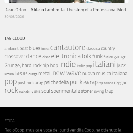
Dean Orton – A life in Lambretta. The story of a Professional Mod
30/06/2026
TAG CLOUD
cantautore
blues
beat
country
ambient
classica
bossa
elettronica
dance
folk
funk
crossover
garage
fusion
disco
indie
italiani
jazz
hip hop
Grunge;
hard rock
indie pop
new wave
metal;
nuova musica italiana
laPOP
lounge
kimura
pop
punk
rap
psichedelia
reggae
prog
post rock
r&b
rap italiano
rock
soul
sperimentale
trap
stoner
ska
swing
rockabilly
ETICA
RadioCoop, musica e voce dei punti vendita Coop, ha ottenuto la