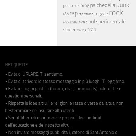
punk
psichedelia
prog
post rock
rock
rap
reggae
r&b
rap italiano
soul
sperimentale
ska
rockabilly
trap
stoner
swing
NETIQUETTE
• Evita di URLARE. Ti sentiamo.
• Evita di scrivere lo stesso messaggio in più luoghi. Ti leggiamo.
• Evita in luoghi pubblici (forum, chat, community) polemiche e
questioni personali.
• Rispetta le idee altrui, le religioni e razze diverse dalla tua, non
bestemmiare né insultare altri utenti.
• Sentiti libero di esprimere le proprie idee, nei limiti
dell'educazione e del rispetto altrui.
• Non inviare messaggi pubblicitari, catene di Sant'Antonio o