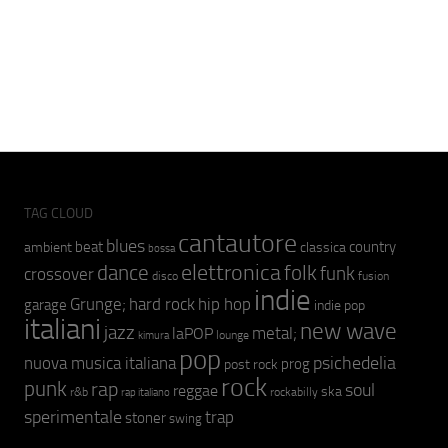
TAG CLOUD
cantautore
blues
beat
country
ambient
classica
bossa
elettronica
dance
folk
funk
crossover
fusion
disco
indie
hip hop
Grunge;
hard rock
garage
indie pop
italiani
new wave
jazz
metal;
laPOP
lounge
kimura
pop
psichedelia
nuova musica italiana
prog
post rock
rock
punk
rap
soul
reggae
ska
r&b
rockabilly
rap italiano
sperimentale
trap
stoner
swing