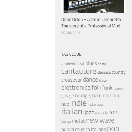
Dean Orton – A life in Lambretta.
The story of a Professional Mod
30/06/2026
TAG CLOUD
blues
beat
ambient
bossa
cantautore
country
classica
dance
crossover
disco
elettronica
folk
funk
fusion
hip
Grunge;
hard rock
garage
indie
hop
indie pop
italiani
jazz
laPOP
kimura
new wave
metal;
lounge
pop
nuova musica italiana