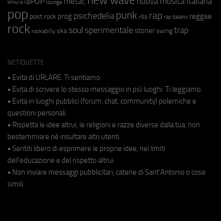
new wave
metal;
nuova musica italiana
laPOP
lounge
kimura
pop
punk
rap
psichedelia
reggae
prog
post rock
r&b
rap italiano
rock
soul
sperimentale
trap
stoner
ska
swing
rockabilly
NETIQUETTE
• Evita di URLARE. Ti sentiamo.
• Evita di scrivere lo stesso messaggio in più luoghi. Ti leggiamo.
• Evita in luoghi pubblici (forum, chat, community) polemiche e
questioni personali.
• Rispetta le idee altrui, le religioni e razze diverse dalla tua, non
bestemmiare né insultare altri utenti.
• Sentiti libero di esprimere le proprie idee, nei limiti
dell'educazione e del rispetto altrui.
• Non inviare messaggi pubblicitari, catene di Sant'Antonio o cose
simili.