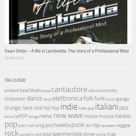
Dean Orton – A life in Lambretta. The story of a Professional Mod
30/06/2026
TAG CLOUD
cantautore
blues
beat
country
ambient
classica
bossa
elettronica
dance
folk
funk
crossover
garage
fusion
disco
indie
italiani
jazz
hip hop
Grunge;
hard rock
indie pop
new wave
metal;
nuova musica italiana
laPOP
lounge
kimura
pop
punk
rap
psichedelia
reggae
prog
post rock
r&b
rap italiano
rock
soul
sperimentale
trap
stoner
ska
swing
rockabilly