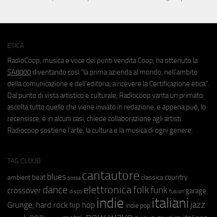
ETICA
RadioCoop, musica e voce dei punti vendita Coop, ha ottenuto la
SA8000
diventando così "la prima azienda al mondo, nell'ambito
della comunicazione e dell'editoria, a ricevere la Certificazione etica".
Dal punto di vista artistico e culturale, Radiocoop vanta un primato:
ascolta tutto quello che viene inviato in redazione, e appena può, lo
recensisce, e in alcuni casi, chiede collaborazione agli artisti.
Radiocoop sostiene l'arte, la cultura e la musica di ogni genere.
TAG CLOUD
cantautore
blues
beat
country
ambient
classica
bossa
elettronica
dance
folk
funk
crossover
garage
fusion
disco
indie
italiani
jazz
hip hop
Grunge;
hard rock
indie pop