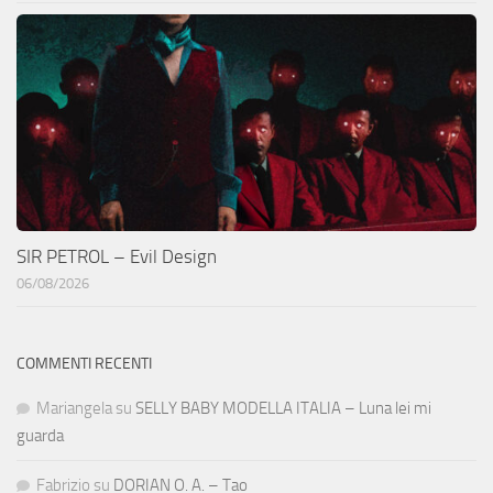
SIR PETROL – Evil Design
06/08/2026
COMMENTI RECENTI
Mariangela
su
SELLY BABY MODELLA ITALIA – Luna lei mi
guarda
Fabrizio
su
DORIAN O. A. – Tao