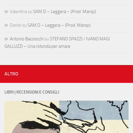
Valentina
su
SAM D – Leggera – (Prod. Manqc)
Danilo
su
SAM D – Leggera – (Prod. Manqc)
Antonio Bacciocchi
su
STEFANO SPAZZI / IVANO MAGI
GALLUZZI – Una rotonda per amare
ALTRO
LIBRI | RECENSIONI E CONSIGLI