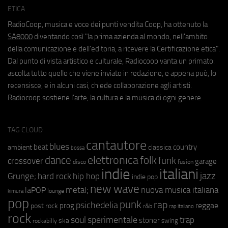
ETICA
RadioCoop, musica e voce dei punti vendita Coop, ha ottenuto la
SA8000
diventando così "la prima azienda al mondo, nell'ambito
della comunicazione e dell'editoria, a ricevere la Certificazione etica".
Dal punto di vista artistico e culturale, Radiocoop vanta un primato:
ascolta tutto quello che viene inviato in redazione, e appena può, lo
recensisce, e in alcuni casi, chiede collaborazione agli artisti.
Radiocoop sostiene l'arte, la cultura e la musica di ogni genere.
TAG CLOUD
cantautore
blues
beat
country
ambient
classica
bossa
elettronica
dance
folk
funk
crossover
garage
fusion
disco
indie
italiani
jazz
hip hop
Grunge;
hard rock
indie pop
new wave
metal;
nuova musica italiana
laPOP
lounge
kimura
pop
punk
rap
psichedelia
reggae
prog
post rock
r&b
rap italiano
rock
soul
sperimentale
trap
stoner
ska
swing
rockabilly