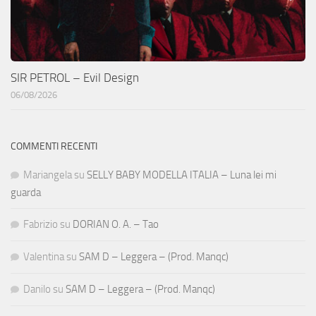
SIR PETROL – Evil Design
06/08/2026
COMMENTI RECENTI
Mariangela
su
SELLY BABY MODELLA ITALIA – Luna lei mi
guarda
Fabrizio
su
DORIAN O. A. – Tao
Valentina
su
SAM D – Leggera – (Prod. Manqc)
Danilo
su
SAM D – Leggera – (Prod. Manqc)