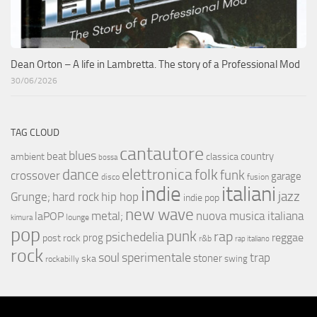
Dean Orton – A life in Lambretta. The story of a Professional Mod
30/06/2026
TAG CLOUD
cantautore
blues
beat
country
ambient
classica
bossa
elettronica
dance
folk
funk
crossover
garage
fusion
disco
indie
italiani
jazz
hip hop
Grunge;
hard rock
indie pop
new wave
metal;
nuova musica italiana
laPOP
lounge
kimura
pop
punk
rap
psichedelia
reggae
prog
post rock
r&b
rap italiano
rock
soul
sperimentale
trap
stoner
ska
swing
rockabilly