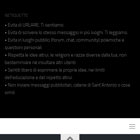
NETIQUETTE
• Evita di URLARE. Ti sentiamo.
• Evita di scrivere lo stesso messaggio in più luoghi. Ti leggiamo.
• Evita in luoghi pubblici (forum, chat, community) polemiche e
questioni personali.
• Rispetta le idee altrui, le religioni e razze diverse dalla tua, non
bestemmiare né insultare altri utenti.
• Sentiti libero di esprimere le proprie idee, nei limiti
dell'educazione e del rispetto altrui.
• Non inviare messaggi pubblicitari, catene di Sant'Antonio o cose
simili.