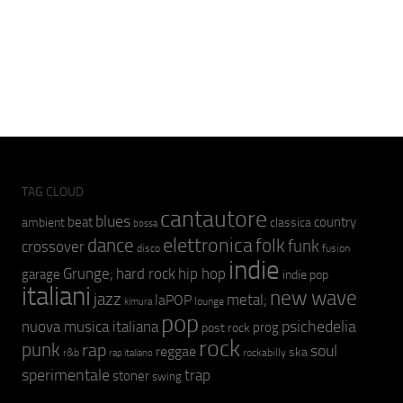
TAG CLOUD
cantautore
blues
beat
country
ambient
classica
bossa
elettronica
dance
folk
funk
crossover
fusion
disco
indie
hip hop
Grunge;
hard rock
garage
indie pop
italiani
new wave
jazz
metal;
laPOP
lounge
kimura
pop
psichedelia
nuova musica italiana
prog
post rock
rock
punk
rap
soul
reggae
ska
r&b
rockabilly
rap italiano
sperimentale
trap
stoner
swing