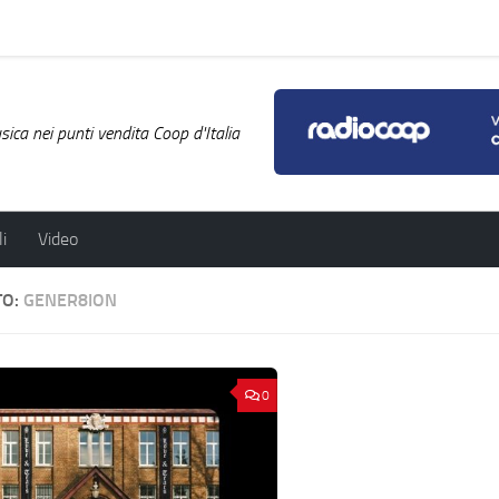
ica nei punti vendita Coop d'Italia
i
Video
TO:
GENER8ION
0