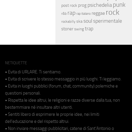
punk
psichedelia
prog
post rock
rock
rap
reggae
r&b
rap italiano
soul
sperimentale
ska
rockabilly
trap
stoner
swing
NETIQUETTE
• Evita di URLARE. Ti sentiamo.
• Evita di scrivere lo stesso messaggio in più luoghi. Ti leggiamo.
• Evita in luoghi pubblici (forum, chat, community) polemiche e
questioni personali.
• Rispetta le idee altrui, le religioni e razze diverse dalla tua, non
bestemmiare né insultare altri utenti.
• Sentiti libero di esprimere le proprie idee, nei limiti
dell'educazione e del rispetto altrui.
• Non inviare messaggi pubblicitari, catene di Sant'Antonio o