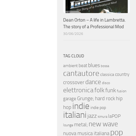
Dean Orton – A life in Lambretta.
The story of a Professional Mod
30/06/2026
TAG CLOUD
blues
beat
ambient
bossa
cantautore
country
classica
dance
crossover
disco
elettronica
folk
funk
fusion
hip
Grunge;
hard rock
garage
indie
hop
indie pop
italiani
jazz
laPOP
kimura
new wave
metal;
lounge
pop
nuova musica italiana