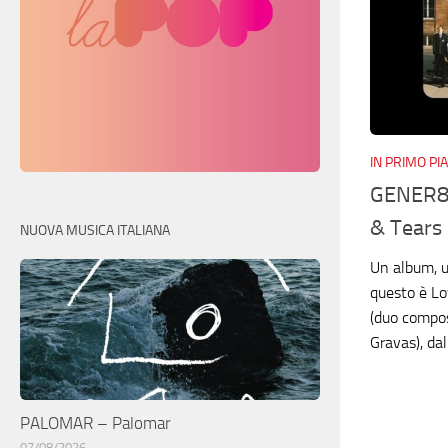
IN PRIMO PI
GENER8I
& Tears
NUOVA MUSICA ITALIANA
Un album, un
questo è Lo
(duo compos
Gravas), da
PALOMAR – Palomar
07/08/2026