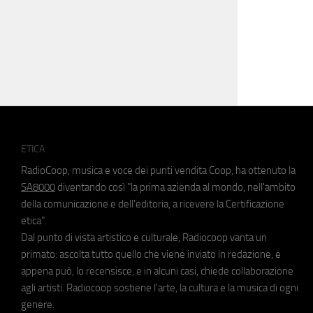
ETICA
RadioCoop, musica e voce dei punti vendita Coop, ha ottenuto la
SA8000
diventando così "la prima azienda al mondo, nell'ambito
della comunicazione e dell'editoria, a ricevere la Certificazione
etica".
Dal punto di vista artistico e culturale, Radiocoop vanta un
primato: ascolta tutto quello che viene inviato in redazione, e
appena può, lo recensisce, e in alcuni casi, chiede collaborazione
agli artisti. Radiocoop sostiene l'arte, la cultura e la musica di ogni
genere.