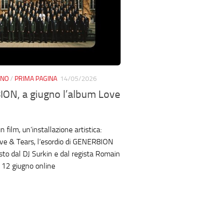
ANO
/
PRIMA PAGINA
14/05/2026
ON, a giugno l’album Love
 film, un’installazione artistica:
ve & Tears, l’esordio di GENER8ION
to dal DJ Surkin e dal regista Romain
l 12 giugno online