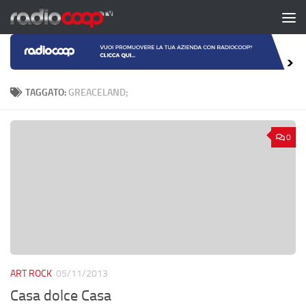
Salta al contenuto
TAGGATO:
GREACELAND;
0
ART ROCK
05/11/2013
Casa dolce Casa