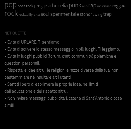
pop
punk
rap
psichedelia
reggae
prog
post rock
r&b
rap italiano
rock
soul
sperimentale
trap
stoner
ska
swing
rockabilly
NETIQUETTE
• Evita di URLARE. Ti sentiamo.
• Evita di scrivere lo stesso messaggio in più luoghi. Ti leggiamo.
• Evita in luoghi pubblici (forum, chat, community) polemiche e
questioni personali.
• Rispetta le idee altrui, le religioni e razze diverse dalla tua, non
bestemmiare né insultare altri utenti.
• Sentiti libero di esprimere le proprie idee, nei limiti
dell'educazione e del rispetto altrui.
• Non inviare messaggi pubblicitari, catene di Sant'Antonio o cose
simili.