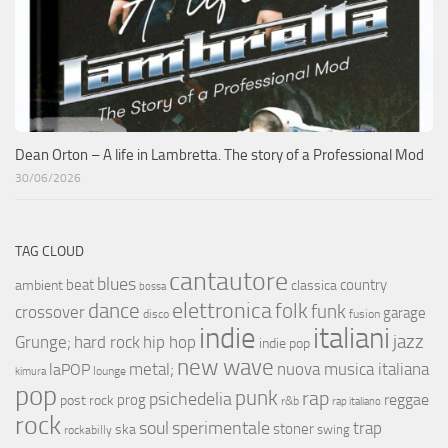
Dean Orton – A life in Lambretta. The story of a Professional Mod
30/06/2026
TAG CLOUD
cantautore
blues
beat
country
ambient
classica
bossa
elettronica
dance
folk
funk
crossover
garage
fusion
disco
indie
italiani
jazz
hip hop
Grunge;
hard rock
indie pop
new wave
metal;
nuova musica italiana
laPOP
lounge
kimura
pop
punk
rap
psichedelia
reggae
prog
post rock
r&b
rap italiano
rock
soul
sperimentale
trap
stoner
ska
swing
rockabilly