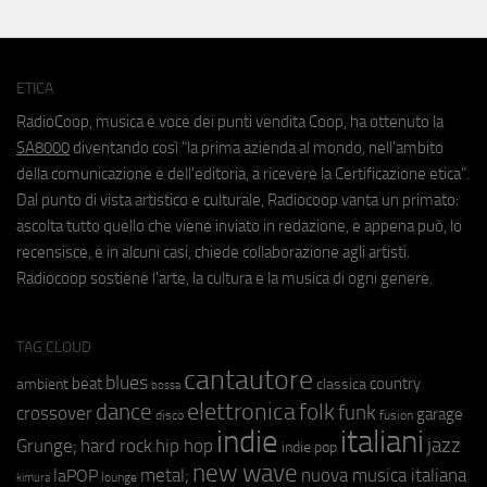
ETICA
RadioCoop, musica e voce dei punti vendita Coop, ha ottenuto la
SA8000
diventando così "la prima azienda al mondo, nell'ambito
della comunicazione e dell'editoria, a ricevere la Certificazione etica".
Dal punto di vista artistico e culturale, Radiocoop vanta un primato:
ascolta tutto quello che viene inviato in redazione, e appena può, lo
recensisce, e in alcuni casi, chiede collaborazione agli artisti.
Radiocoop sostiene l'arte, la cultura e la musica di ogni genere.
TAG CLOUD
cantautore
blues
beat
country
ambient
classica
bossa
elettronica
dance
folk
funk
crossover
garage
fusion
disco
indie
italiani
jazz
hip hop
Grunge;
hard rock
indie pop
new wave
metal;
nuova musica italiana
laPOP
lounge
kimura