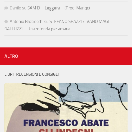
Danilo
su
SAM D – Leggera – (Prod. Manqc)
Antonio Bacciocchi
su
STEFANO SPAZZI / IVANO MAGI
GALLUZZI – Una rotonda per amare
ALTRO
LIBRI | RECENSIONI E CONSIGLI