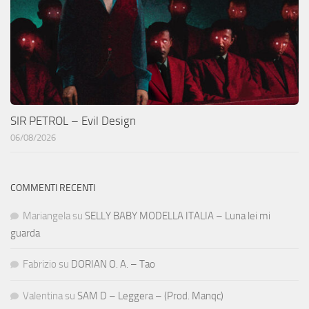
SIR PETROL – Evil Design
06/08/2026
COMMENTI RECENTI
Mariangela
su
SELLY BABY MODELLA ITALIA – Luna lei mi
guarda
Fabrizio
su
DORIAN O. A. – Tao
Valentina
su
SAM D – Leggera – (Prod. Manqc)