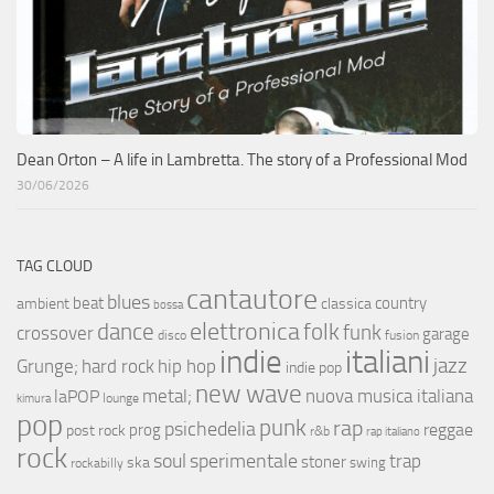
Dean Orton – A life in Lambretta. The story of a Professional Mod
30/06/2026
TAG CLOUD
cantautore
blues
beat
country
ambient
classica
bossa
elettronica
dance
folk
funk
crossover
garage
fusion
disco
indie
italiani
jazz
hip hop
Grunge;
hard rock
indie pop
new wave
metal;
nuova musica italiana
laPOP
lounge
kimura
pop
punk
rap
psichedelia
reggae
prog
post rock
r&b
rap italiano
rock
soul
sperimentale
trap
stoner
ska
swing
rockabilly