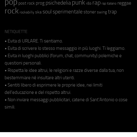
pop
punk
rap
psichedelia
reggae
prog
post rock
r&b
rap italiano
rock
soul
sperimentale
trap
stoner
ska
swing
rockabilly
NETIQUETTE
• Evita di URLARE. Ti sentiamo.
• Evita di scrivere lo stesso messaggio in più luoghi. Ti leggiamo.
• Evita in luoghi pubblici (forum, chat, community) polemiche e
questioni personali.
• Rispetta le idee altrui, le religioni e razze diverse dalla tua, non
bestemmiare né insultare altri utenti.
• Sentiti libero di esprimere le proprie idee, nei limiti
dell'educazione e del rispetto altrui.
• Non inviare messaggi pubblicitari, catene di Sant'Antonio o cose
simili.