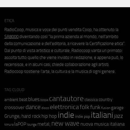
ETICA
RadioCoop, musica e voce dei punti vendita Coop, ha ottenuto la
SA8000
diventando così "la prima azienda al mondo, nell'ambito
della comunicazione e dell'editoria, a ricevere la Certificazione etica".
Dal punto di vista artistico e culturale, Radiocoop vanta un primato:
ascolta tutto quello che viene inviato in redazione, e appena può, lo
recensisce, e in alcuni casi, chiede collaborazione agli artisti.
Radiocoop sostiene l'arte, la cultura e la musica di ogni genere.
TAG CLOUD
cantautore
blues
beat
country
ambient
classica
bossa
elettronica
dance
folk
funk
crossover
garage
fusion
disco
indie
italiani
jazz
hip hop
Grunge;
hard rock
indie pop
new wave
metal;
nuova musica italiana
laPOP
lounge
kimura