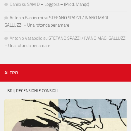
Danilo
su
SAM D – Leggera – (Prod. Manqc)
Antonio Bacciocchi
su
STEFANO SPAZZI / IVANO MAGI
GALLUZZI – Una rotonda per amare
Antonio Vasapollo
su
STEFANO SPAZZI / IVANO MAGI GALLUZZI
– Una rotonda per amare
ALTRO
LIBRI | RECENSIONI E CONSIGLI