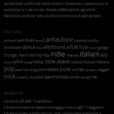
ascolta tutto quello che viene inviato in redazione, e appena può, lo
recensisce, e in alcuni casi, chiede collaborazione agli artisti.
Radiocoop sostiene l'arte, la cultura e la musica di ogni genere.
TAG CLOUD
cantautore
blues
beat
country
ambient
classica
bossa
elettronica
dance
folk
funk
crossover
garage
fusion
disco
indie
italiani
jazz
hip hop
Grunge;
hard rock
indie pop
new wave
metal;
nuova musica italiana
laPOP
lounge
kimura
pop
punk
rap
psichedelia
reggae
prog
post rock
r&b
rap italiano
rock
soul
sperimentale
trap
stoner
ska
swing
rockabilly
NETIQUETTE
• Evita di URLARE. Ti sentiamo.
• Evita di scrivere lo stesso messaggio in più luoghi. Ti leggiamo.
• Evita in luoghi pubblici (forum, chat, community) polemiche e