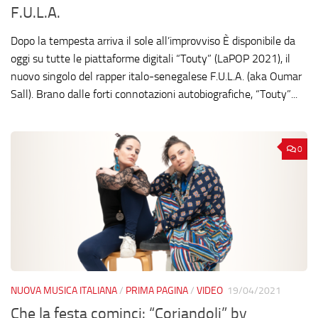
F.U.L.A.
Dopo la tempesta arriva il sole all’improvviso È disponibile da
oggi su tutte le piattaforme digitali “Touty” (LaPOP 2021), il
nuovo singolo del rapper italo-senegalese F.U.L.A. (aka Oumar
Sall). Brano dalle forti connotazioni autobiografiche, “Touty”...
0
NUOVA MUSICA ITALIANA
/
PRIMA PAGINA
/
VIDEO
19/04/2021
Che la festa cominci: “Coriandoli” by