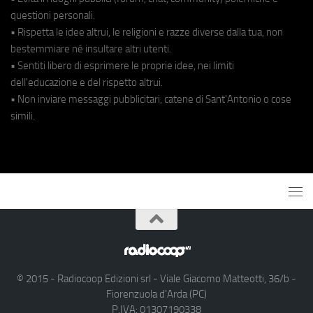
questioni personali.
• Rispetta le idee altrui, le religioni e razze diverse dalla tua, non
bestemmiare né insultare altri utenti.
• Sentiti libero di esprimere le proprie idee, nei limiti
dell'educazione e del rispetto altrui.
• Non inviare messaggi pubblicitari, catene di Sant'Antonio o cose
simili.
© 2015 - Radiocoop Edizioni srl - Viale Giacomo Matteotti, 36/b -
Fiorenzuola d'Arda (PC)
P.IVA: 01307190338