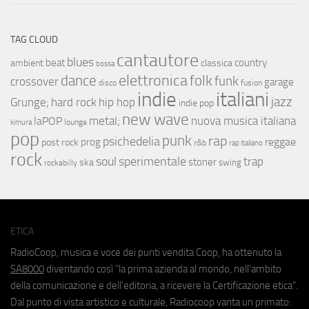
TAG CLOUD
cantautore
blues
beat
country
ambient
classica
bossa
elettronica
dance
folk
funk
crossover
garage
fusion
disco
indie
italiani
jazz
hip hop
Grunge;
hard rock
indie pop
new wave
metal;
nuova musica italiana
laPOP
lounge
kimura
pop
punk
rap
psichedelia
reggae
prog
post rock
r&b
rap italiano
rock
soul
sperimentale
trap
stoner
ska
swing
rockabilly
ETICA
RadioCoop, musica e voce dei punti vendita Coop, ha ottenuto la
SA8000
diventando così "la prima azienda al mondo, nell'ambito
della comunicazione e dell'editoria, a ricevere la Certificazione etica".
Dal punto di vista artistico e culturale, Radiocoop vanta un primato: