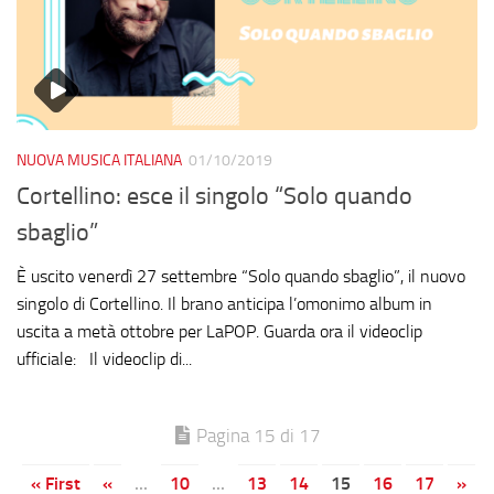
NUOVA MUSICA ITALIANA
01/10/2019
Cortellino: esce il singolo “Solo quando
sbaglio”
È uscito venerdì 27 settembre “Solo quando sbaglio”, il nuovo
singolo di Cortellino. Il brano anticipa l’omonimo album in
uscita a metà ottobre per LaPOP. Guarda ora il videoclip
ufficiale: Il videoclip di...
Pagina 15 di 17
« First
«
...
10
...
13
14
15
16
17
»