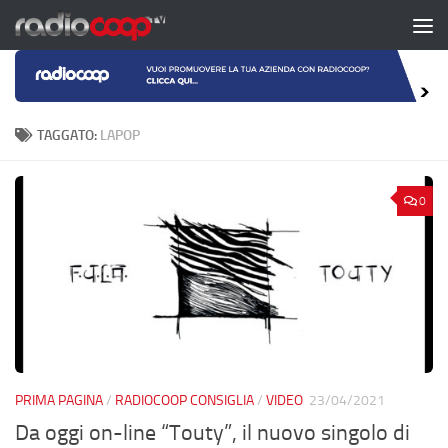
Salta al contenuto
TAGGATO:
LAPOP
0
PRIMA PAGINA
/
RADIOCOOP CONSIGLIA
/
VIDEO
23/04/2021
Da oggi on-line “Touty”, il nuovo singolo di