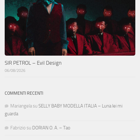
SIR PETROL – Evil Design
06/08/2026
COMMENTI RECENTI
Mariangela
su
SELLY BABY MODELLA ITALIA – Luna lei mi
guarda
Fabrizio
su
DORIAN O. A. – Tao