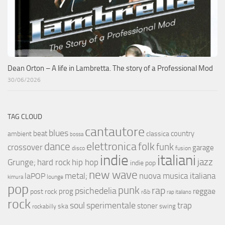
Dean Orton – A life in Lambretta. The story of a Professional Mod
30/06/2026
TAG CLOUD
cantautore
blues
beat
country
ambient
classica
bossa
elettronica
dance
folk
funk
crossover
garage
fusion
disco
indie
italiani
jazz
hip hop
Grunge;
hard rock
indie pop
new wave
metal;
nuova musica italiana
laPOP
lounge
kimura
pop
punk
rap
psichedelia
reggae
prog
post rock
r&b
rap italiano
rock
soul
sperimentale
trap
stoner
ska
swing
rockabilly