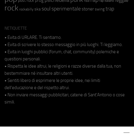
reggae
prog
post rock
r&b
rap italiano
rock
soul
sperimentale
trap
stoner
ska
swing
rockabilly
NETIQUETTE
• Evita di URLARE. Ti sentiamo.
• Evita di scrivere lo stesso messaggio in più luoghi. Ti leggiamo.
• Evita in luoghi pubblici (forum, chat, community) polemiche e
questioni personali.
• Rispetta le idee altrui, le religioni e razze diverse dalla tua, non
bestemmiare né insultare altri utenti.
• Sentiti libero di esprimere le proprie idee, nei limiti
dell'educazione e del rispetto altrui.
• Non inviare messaggi pubblicitari, catene di Sant'Antonio o cose
simili.