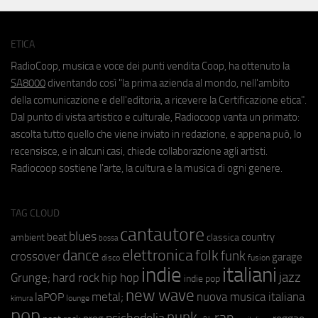
ETICA
RadioCoop, musica e voce dei punti vendita Coop, ha ottenuto la
SA8000
diventando così "la prima azienda al mondo, nell'ambito
della comunicazione e dell'editoria, a ricevere la Certificazione etica".
Dal punto di vista artistico e culturale, Radiocoop vanta un primato:
ascolta tutto quello che viene inviato in redazione, e appena può, lo
recensisce, e in alcuni casi, chiede collaborazione agli artisti.
Radiocoop sostiene l'arte, la cultura e la musica di ogni genere.
TAG CLOUD
cantautore
blues
beat
country
ambient
classica
bossa
elettronica
dance
folk
funk
crossover
garage
fusion
disco
indie
italiani
jazz
hip hop
Grunge;
hard rock
indie pop
new wave
metal;
nuova musica italiana
laPOP
lounge
kimura
pop
punk
rap
psichedelia