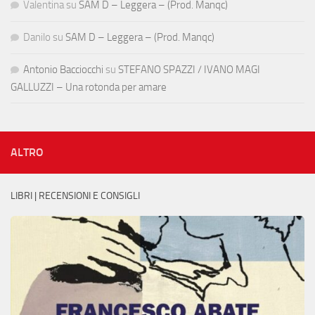
Valentina
su
SAM D – Leggera – (Prod. Manqc)
Danilo
su
SAM D – Leggera – (Prod. Manqc)
Antonio Bacciocchi
su
STEFANO SPAZZI / IVANO MAGI
GALLUZZI – Una rotonda per amare
ALTRO
LIBRI | RECENSIONI E CONSIGLI