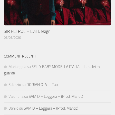
SIR PETROL – Evil Design
06/08/2026
COMMENTI RECENTI
Mariangela
su
SELLY BABY MODELLA ITALIA – Luna lei mi
guarda
Fabrizio
su
DORIAN O. A. – Tao
Valentina
su
SAM D – Leggera – (Prod. Manqc)
Danilo
su
SAM D – Leggera – (Prod. Manqc)