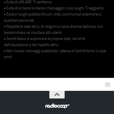
• Evita di URLARE. Ti sentiamo.
• Evita di scrivere lo stesso messaggio in più luoghi. Ti leggiamo.
• Evita in luoghi pubblici (forum, chat, community) polemiche e
questioni personali.
• Rispetta le idee altrui, le religioni e razze diverse dalla tua, non
bestemmiare né insultare altri utenti.
• Sentiti libero di esprimere le proprie idee, nei limiti
dell'educazione e del rispetto altrui.
• Non inviare messaggi pubblicitari, catene di Sant'Antonio o cose
simili.