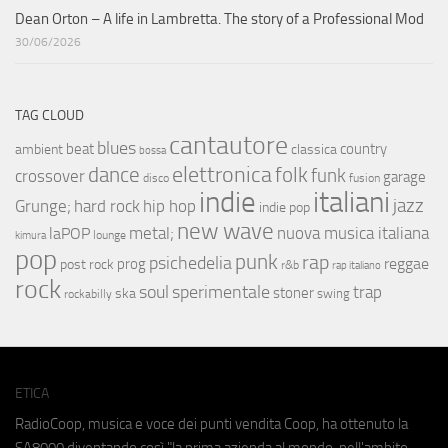
Dean Orton – A life in Lambretta. The story of a Professional Mod
30/06/2026
TAG CLOUD
cantautore
blues
beat
country
ambient
classica
bossa
elettronica
dance
folk
funk
crossover
garage
fusion
disco
indie
italiani
jazz
hip hop
Grunge;
hard rock
indie pop
new wave
metal;
nuova musica italiana
laPOP
lounge
kimura
pop
punk
rap
psichedelia
reggae
prog
post rock
r&b
rap italiano
rock
soul
sperimentale
trap
stoner
ska
swing
rockabilly
ETICA
RadioCoop, musica e voce dei punti vendita Coop, ha ottenuto la
SA8000
diventando così "la prima azienda al mondo, nell'ambito