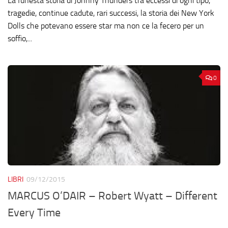
La funesta storia di Johnny Thunders tra eccessi di ogni tipo,
tragedie, continue cadute, rari successi, la storia dei New York
Dolls che potevano essere star ma non ce la fecero per un
soffio,...
0
LIBRI
09/12/2015
MARCUS O’DAIR – Robert Wyatt – Different
Every Time