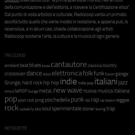
della comunicazione e dell'editoria, a ricevere la Certificazione etica".
Dal punto di vista artistico e culturale, Radiocoop vanta un primato:
ascolta tutto quello che viene inviato in redazione, e appena può, lo
recensisce, e in alcuni casi, chiede collaborazione agli artisti.
Radiocoop sostiene l'arte, la cultura e la musica di ogni genere.
TAG CLOUD
cantautore
blues
beat
country
ambient
classica
bossa
elettronica
dance
folk
funk
crossover
garage
fusion
disco
indie
italiani
jazz
hip hop
Grunge;
hard rock
indie pop
new wave
metal;
nuova musica italiana
laPOP
lounge
kimura
pop
punk
rap
psichedelia
reggae
prog
post rock
r&b
rap italiano
rock
soul
sperimentale
trap
stoner
ska
swing
rockabilly
NETIQUETTE