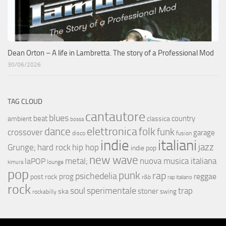
Dean Orton – A life in Lambretta. The story of a Professional Mod
30/06/2026
TAG CLOUD
cantautore
blues
beat
country
ambient
classica
bossa
elettronica
dance
folk
funk
crossover
garage
fusion
disco
indie
italiani
jazz
hip hop
Grunge;
hard rock
indie pop
new wave
metal;
nuova musica italiana
laPOP
lounge
kimura
pop
punk
rap
psichedelia
reggae
prog
post rock
r&b
rap italiano
rock
soul
sperimentale
trap
stoner
ska
swing
rockabilly