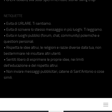
NETIQUETTE
• Evita di URLARE. Ti sentiamo.
• Evita di scrivere lo stesso messaggio in più luoghi. Ti leggiamo.
• Evita in luoghi pubblici (forum, chat, community) polemiche e
questioni personali.
• Rispetta le idee altrui, le religioni e razze diverse dalla tua, non
bestemmiare né insultare altri utenti.
• Sentiti libero di esprimere le proprie idee, nei limiti
dell'educazione e del rispetto altrui.
• Non inviare messaggi pubblicitari, catene di Sant'Antonio o cose
simili.