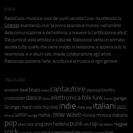
ETICA
RadioCoop, musica e voce dei punti vendita Coop, ha ottenuto la
SA8000
diventando così "la prima azienda al mondo, nell'ambito
della comunicazione e dell'editoria, a ricevere la Certificazione etica".
Dal punto di vista artistico e culturale, Radiocoop vanta un primato:
ascolta tutto quello che viene inviato in redazione, e appena può, lo
recensisce, e in alcuni casi, chiede collaborazione agli artisti.
Radiocoop sostiene l'arte, la cultura e la musica di ogni genere.
TAG CLOUD
cantautore
blues
beat
country
ambient
classica
bossa
elettronica
dance
folk
funk
crossover
garage
fusion
disco
indie
italiani
jazz
hip hop
Grunge;
hard rock
indie pop
new wave
metal;
nuova musica italiana
laPOP
lounge
kimura
pop
punk
rap
psichedelia
reggae
prog
post rock
r&b
rap italiano
rock
soul
sperimentale
trap
stoner
ska
swing
rockabilly