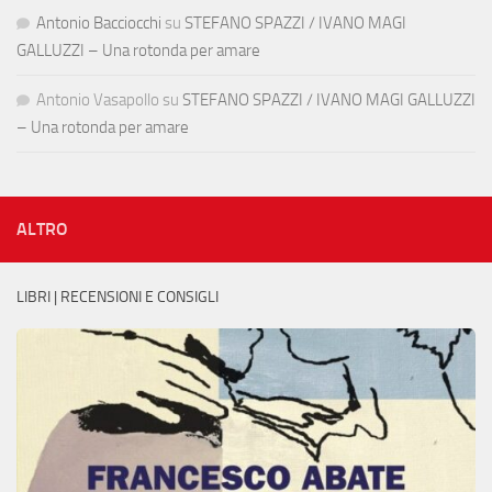
Antonio Bacciocchi
su
STEFANO SPAZZI / IVANO MAGI
GALLUZZI – Una rotonda per amare
Antonio Vasapollo
su
STEFANO SPAZZI / IVANO MAGI GALLUZZI
– Una rotonda per amare
ALTRO
LIBRI | RECENSIONI E CONSIGLI