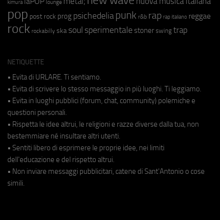
new wave
metal;
nuova musica italiana
laPOP
lounge
kimura
pop
punk
rap
psichedelia
reggae
prog
post rock
r&b
rap italiano
rock
soul
sperimentale
trap
stoner
ska
swing
rockabilly
NETIQUETTE
• Evita di URLARE. Ti sentiamo.
• Evita di scrivere lo stesso messaggio in più luoghi. Ti leggiamo.
• Evita in luoghi pubblici (forum, chat, community) polemiche e
questioni personali.
• Rispetta le idee altrui, le religioni e razze diverse dalla tua, non
bestemmiare né insultare altri utenti.
• Sentiti libero di esprimere le proprie idee, nei limiti
dell'educazione e del rispetto altrui.
• Non inviare messaggi pubblicitari, catene di Sant'Antonio o cose
simili.