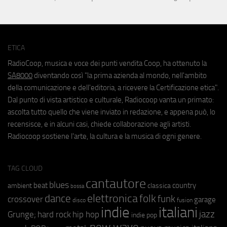
ETICA
RadioCoop, musica e voce dei punti vendita Coop, ha ottenuto la
SA8000
diventando così "la prima azienda al mondo, nell'ambito
della comunicazione e dell'editoria, a ricevere la Certificazione etica".
Dal punto di vista artistico e culturale, Radiocoop vanta un primato:
ascolta tutto quello che viene inviato in redazione, e appena può, lo
recensisce, e in alcuni casi, chiede collaborazione agli artisti.
Radiocoop sostiene l'arte, la cultura e la musica di ogni genere.
TAG CLOUD
cantautore
blues
beat
country
ambient
classica
bossa
elettronica
dance
folk
funk
crossover
garage
fusion
disco
indie
italiani
jazz
hip hop
Grunge;
hard rock
indie pop