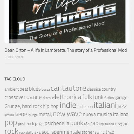
Dean Orton – A life in Lambretta. The story of a Professional Mod
30/06/2026
TAG CLOUD
cantautore
blues
beat
country
ambient
classica
bossa
elettronica
dance
folk
funk
crossover
garage
fusion
disco
indie
italiani
jazz
hip hop
Grunge;
hard rock
indie pop
new wave
metal;
nuova musica italiana
laPOP
lounge
kimura
pop
punk
rap
psichedelia
reggae
prog
post rock
r&b
rap italiano
rock
soul
sperimentale
trap
stoner
ska
swing
rockabilly