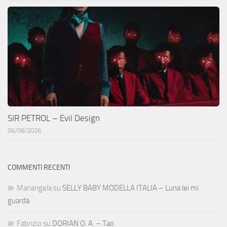
SIR PETROL – Evil Design
06/08/2026
COMMENTI RECENTI
Mariangela
su
SELLY BABY MODELLA ITALIA – Luna lei mi
guarda
Fabrizio
su
DORIAN O. A. – Tao