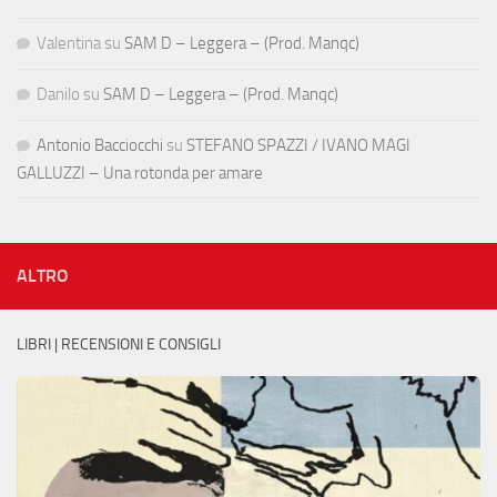
Valentina
su
SAM D – Leggera – (Prod. Manqc)
Danilo
su
SAM D – Leggera – (Prod. Manqc)
Antonio Bacciocchi
su
STEFANO SPAZZI / IVANO MAGI
GALLUZZI – Una rotonda per amare
ALTRO
LIBRI | RECENSIONI E CONSIGLI