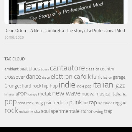
Dean Orton – A life in Lambretta. The story of a Professional Mod
30/06/2026
TAG CLOUD
cantautore
blues
beat
country
ambient
classica
bossa
elettronica
dance
folk
funk
crossover
garage
fusion
disco
indie
italiani
jazz
hip hop
Grunge;
hard rock
indie pop
new wave
metal;
nuova musica italiana
laPOP
lounge
kimura
pop
punk
rap
psichedelia
reggae
prog
post rock
r&b
rap italiano
rock
soul
sperimentale
trap
stoner
ska
swing
rockabilly