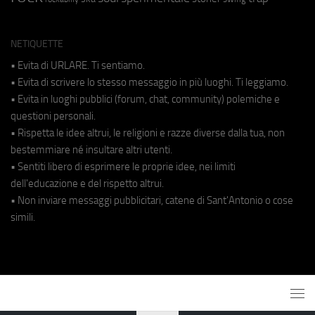
NETIQUETTE
• Evita di URLARE. Ti sentiamo.
• Evita di scrivere lo stesso messaggio in più luoghi. Ti leggiamo.
• Evita in luoghi pubblici (forum, chat, community) polemiche e
questioni personali.
• Rispetta le idee altrui, le religioni e razze diverse dalla tua, non
bestemmiare né insultare altri utenti.
• Sentiti libero di esprimere le proprie idee, nei limiti
dell'educazione e del rispetto altrui.
• Non inviare messaggi pubblicitari, catene di Sant'Antonio o cose
simili.