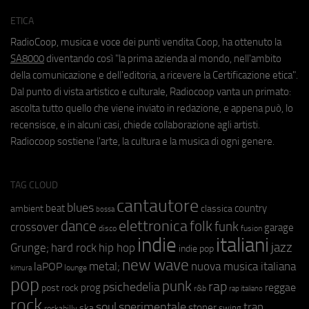
ETICA
RadioCoop, musica e voce dei punti vendita Coop, ha ottenuto la
SA8000
diventando così "la prima azienda al mondo, nell'ambito
della comunicazione e dell'editoria, a ricevere la Certificazione etica".
Dal punto di vista artistico e culturale, Radiocoop vanta un primato:
ascolta tutto quello che viene inviato in redazione, e appena può, lo
recensisce, e in alcuni casi, chiede collaborazione agli artisti.
Radiocoop sostiene l'arte, la cultura e la musica di ogni genere.
TAG CLOUD
cantautore
blues
beat
country
ambient
classica
bossa
elettronica
dance
folk
funk
crossover
garage
fusion
disco
indie
italiani
jazz
hip hop
Grunge;
hard rock
indie pop
new wave
metal;
nuova musica italiana
laPOP
lounge
kimura
pop
punk
rap
psichedelia
reggae
prog
post rock
r&b
rap italiano
rock
soul
sperimentale
trap
stoner
ska
swing
rockabilly