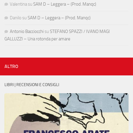
Valentina
su
SAM D – Leggera – (Prod. Manqc)
Danilo
su
SAM D – Leggera – (Prod. Manqc)
Antonio Bacciocchi
su
STEFANO SPAZZI / IVANO MAGI
GALLUZZI – Una rotonda per amare
ALTRO
LIBRI | RECENSIONI E CONSIGLI