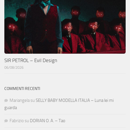
SIR PETROL – Evil Design
06/08/2026
COMMENTI RECENTI
Mariangela
su
SELLY BABY MODELLA ITALIA – Luna lei mi
guarda
Fabrizio
su
DORIAN O. A. – Tao