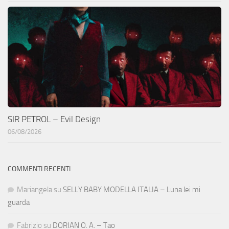
SIR PETROL – Evil Design
06/08/2026
COMMENTI RECENTI
Mariangela
su
SELLY BABY MODELLA ITALIA – Luna lei mi
guarda
Fabrizio
su
DORIAN O. A. – Tao