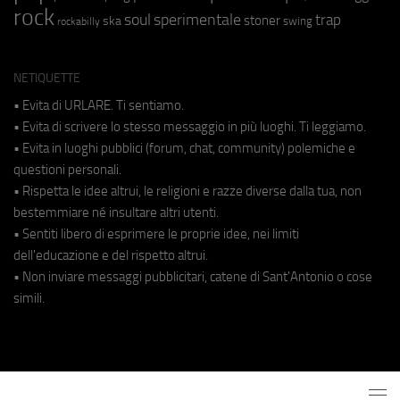
rock
soul
sperimentale
trap
stoner
ska
swing
rockabilly
NETIQUETTE
• Evita di URLARE. Ti sentiamo.
• Evita di scrivere lo stesso messaggio in più luoghi. Ti leggiamo.
• Evita in luoghi pubblici (forum, chat, community) polemiche e
questioni personali.
• Rispetta le idee altrui, le religioni e razze diverse dalla tua, non
bestemmiare né insultare altri utenti.
• Sentiti libero di esprimere le proprie idee, nei limiti
dell'educazione e del rispetto altrui.
• Non inviare messaggi pubblicitari, catene di Sant'Antonio o cose
simili.