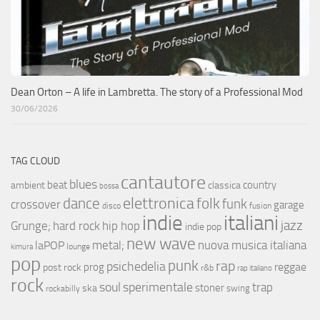
Dean Orton – A life in Lambretta. The story of a Professional Mod
30/06/2026
TAG CLOUD
cantautore
blues
beat
country
ambient
classica
bossa
elettronica
dance
folk
funk
crossover
garage
fusion
disco
indie
italiani
jazz
hip hop
Grunge;
hard rock
indie pop
new wave
metal;
nuova musica italiana
laPOP
lounge
kimura
pop
punk
rap
psichedelia
reggae
prog
post rock
r&b
rap italiano
rock
soul
sperimentale
trap
stoner
ska
swing
rockabilly