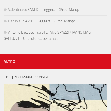
Valentina
su
SAM D – Leggera – (Prod. Manqc)
Danilo
su
SAM D – Leggera – (Prod. Manqc)
Antonio Bacciocchi
su
STEFANO SPAZZI / IVANO MAGI
GALLUZZI – Una rotonda per amare
ALTRO
LIBRI | RECENSIONI E CONSIGLI