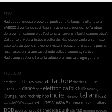
ETICA
RadioCoop, musica e voce dei punti vendita Coop, ha ottenuto la
SA8000
diventando così "la prima azienda al mondo, nell'ambito
della comunicazione e dell'editoria, a ricevere la Certificazione etica".
Dal punto di vista artistico e culturale, Radiocoop vanta un primato:
ascolta tutto quello che viene inviato in redazione, e appena può, lo
recensisce, e in alcuni casi, chiede collaborazione agli artisti.
Radiocoop sostiene l'arte, la cultura e la musica di ogni genere.
TAG CLOUD
cantautore
blues
beat
country
ambient
classica
bossa
elettronica
dance
folk
funk
crossover
garage
fusion
disco
indie
italiani
jazz
hip hop
Grunge;
hard rock
indie pop
new wave
metal;
nuova musica italiana
laPOP
lounge
kimura
pop
punk
rap
psichedelia
reggae
prog
post rock
r&b
rap italiano