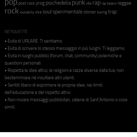
pop
punk
rap
psichedelia
reggae
prog
post rock
r&b
rap italiano
rock
soul
sperimentale
trap
stoner
ska
swing
rockabilly
NETIQUETTE
• Evita di URLARE. Ti sentiamo.
• Evita di scrivere lo stesso messaggio in più luoghi. Ti leggiamo.
• Evita in luoghi pubblici (forum, chat, community) polemiche e
questioni personali.
• Rispetta le idee altrui, le religioni e razze diverse dalla tua, non
bestemmiare né insultare altri utenti.
• Sentiti libero di esprimere le proprie idee, nei limiti
dell'educazione e del rispetto altrui.
• Non inviare messaggi pubblicitari, catene di Sant'Antonio o cose
simili.