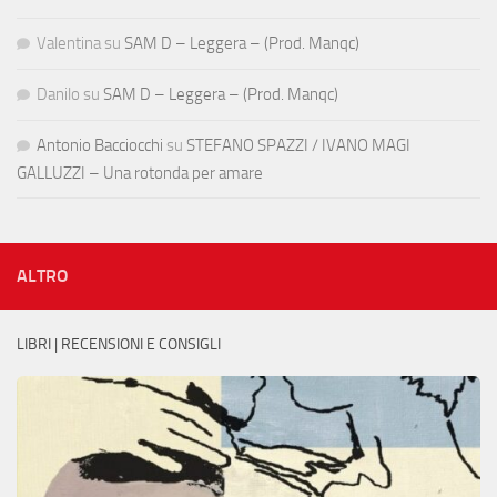
Valentina
su
SAM D – Leggera – (Prod. Manqc)
Danilo
su
SAM D – Leggera – (Prod. Manqc)
Antonio Bacciocchi
su
STEFANO SPAZZI / IVANO MAGI
GALLUZZI – Una rotonda per amare
ALTRO
LIBRI | RECENSIONI E CONSIGLI