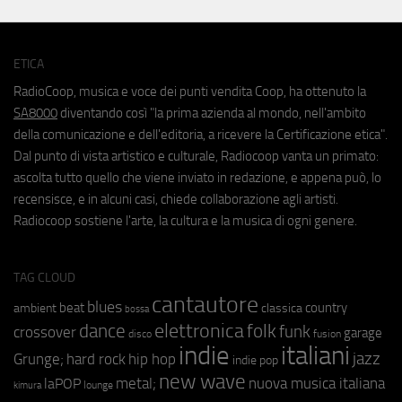
ETICA
RadioCoop, musica e voce dei punti vendita Coop, ha ottenuto la
SA8000
diventando così "la prima azienda al mondo, nell'ambito
della comunicazione e dell'editoria, a ricevere la Certificazione etica".
Dal punto di vista artistico e culturale, Radiocoop vanta un primato:
ascolta tutto quello che viene inviato in redazione, e appena può, lo
recensisce, e in alcuni casi, chiede collaborazione agli artisti.
Radiocoop sostiene l'arte, la cultura e la musica di ogni genere.
TAG CLOUD
cantautore
blues
beat
country
ambient
classica
bossa
elettronica
dance
folk
funk
crossover
garage
fusion
disco
indie
italiani
jazz
hip hop
Grunge;
hard rock
indie pop
new wave
metal;
nuova musica italiana
laPOP
lounge
kimura