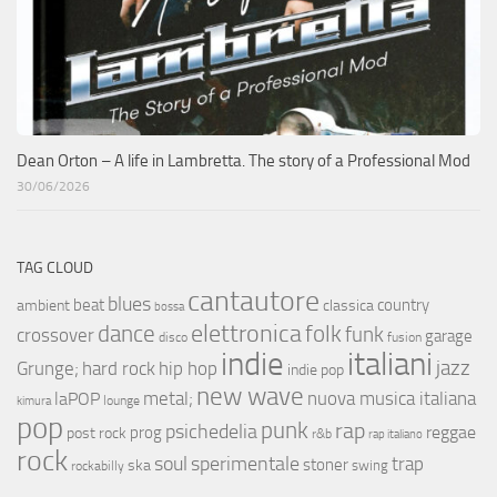
Dean Orton – A life in Lambretta. The story of a Professional Mod
30/06/2026
TAG CLOUD
cantautore
blues
beat
country
ambient
classica
bossa
elettronica
dance
folk
funk
crossover
garage
fusion
disco
indie
italiani
jazz
hip hop
Grunge;
hard rock
indie pop
new wave
metal;
nuova musica italiana
laPOP
lounge
kimura
pop
punk
rap
psichedelia
reggae
prog
post rock
r&b
rap italiano
rock
soul
sperimentale
trap
stoner
ska
swing
rockabilly