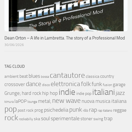
Dean Orton – A life in Lambretta. The story of a Professional Mod
30/06/2026
TAG CLOUD
cantautore
blues
beat
country
ambient
classica
bossa
elettronica
dance
folk
funk
crossover
garage
fusion
disco
indie
italiani
jazz
hip hop
Grunge;
hard rock
indie pop
new wave
metal;
nuova musica italiana
laPOP
lounge
kimura
pop
punk
rap
psichedelia
reggae
prog
post rock
r&b
rap italiano
rock
soul
sperimentale
trap
stoner
ska
swing
rockabilly