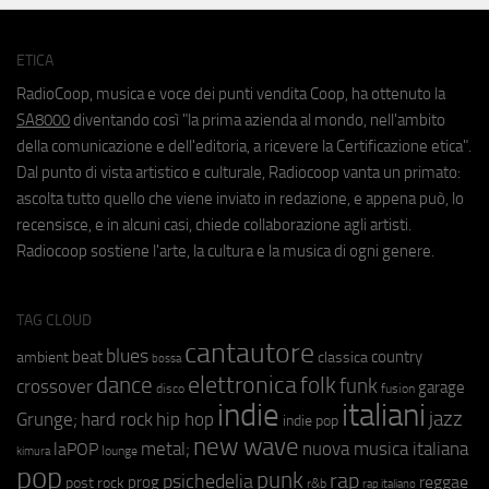
ETICA
RadioCoop, musica e voce dei punti vendita Coop, ha ottenuto la
SA8000
diventando così "la prima azienda al mondo, nell'ambito
della comunicazione e dell'editoria, a ricevere la Certificazione etica".
Dal punto di vista artistico e culturale, Radiocoop vanta un primato:
ascolta tutto quello che viene inviato in redazione, e appena può, lo
recensisce, e in alcuni casi, chiede collaborazione agli artisti.
Radiocoop sostiene l'arte, la cultura e la musica di ogni genere.
TAG CLOUD
cantautore
blues
beat
country
ambient
classica
bossa
elettronica
dance
folk
funk
crossover
garage
fusion
disco
indie
italiani
jazz
hip hop
Grunge;
hard rock
indie pop
new wave
metal;
nuova musica italiana
laPOP
lounge
kimura
pop
punk
rap
psichedelia
reggae
prog
post rock
r&b
rap italiano