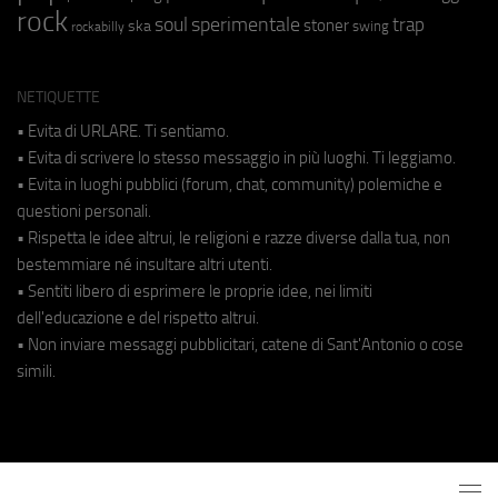
rock
soul
sperimentale
trap
stoner
ska
swing
rockabilly
NETIQUETTE
• Evita di URLARE. Ti sentiamo.
• Evita di scrivere lo stesso messaggio in più luoghi. Ti leggiamo.
• Evita in luoghi pubblici (forum, chat, community) polemiche e
questioni personali.
• Rispetta le idee altrui, le religioni e razze diverse dalla tua, non
bestemmiare né insultare altri utenti.
• Sentiti libero di esprimere le proprie idee, nei limiti
dell'educazione e del rispetto altrui.
• Non inviare messaggi pubblicitari, catene di Sant'Antonio o cose
simili.