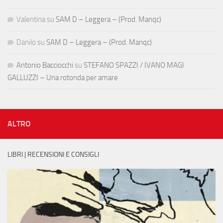
Valentina
su
SAM D – Leggera – (Prod. Manqc)
Danilo
su
SAM D – Leggera – (Prod. Manqc)
Antonio Bacciocchi
su
STEFANO SPAZZI / IVANO MAGI
GALLUZZI – Una rotonda per amare
ALTRO
LIBRI | RECENSIONI E CONSIGLI