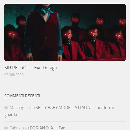
SIR PETROL – Evil Design
06/08/2026
COMMENTI RECENTI
Mariangela
su
SELLY BABY MODELLA ITALIA – Luna lei mi
guarda
Fabrizio
su
DORIAN O. A. – Tao