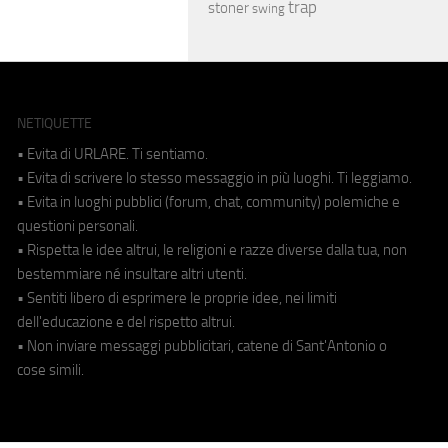
trap
stoner
swing
NETIQUETTE
• Evita di URLARE. Ti sentiamo.
• Evita di scrivere lo stesso messaggio in più luoghi. Ti leggiamo.
• Evita in luoghi pubblici (forum, chat, community) polemiche e
questioni personali.
• Rispetta le idee altrui, le religioni e razze diverse dalla tua, non
bestemmiare né insultare altri utenti.
• Sentiti libero di esprimere le proprie idee, nei limiti
dell'educazione e del rispetto altrui.
• Non inviare messaggi pubblicitari, catene di Sant'Antonio o
cose simili.