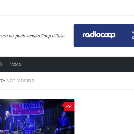
ica nei punti vendita Coop d'Italia
i
Video
TO:
NOT MOVING
0