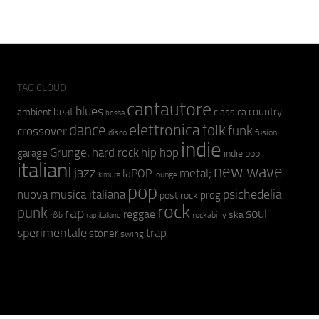
TAG CLOUD
cantautore
blues
beat
country
ambient
classica
bossa
elettronica
dance
folk
funk
crossover
fusion
disco
indie
hip hop
Grunge;
hard rock
garage
indie pop
italiani
new wave
jazz
metal;
laPOP
lounge
kimura
pop
psichedelia
nuova musica italiana
prog
post rock
rock
punk
rap
soul
reggae
ska
r&b
rockabilly
rap italiano
sperimentale
trap
stoner
swing