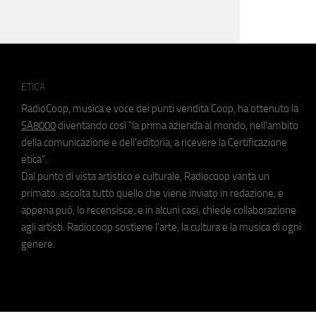
ETICA
RadioCoop, musica e voce dei punti vendita Coop, ha ottenuto la
SA8000
diventando così "la prima azienda al mondo, nell'ambito
della comunicazione e dell'editoria, a ricevere la Certificazione
etica".
Dal punto di vista artistico e culturale, Radiocoop vanta un
primato: ascolta tutto quello che viene inviato in redazione, e
appena può, lo recensisce, e in alcuni casi, chiede collaborazione
agli artisti. Radiocoop sostiene l'arte, la cultura e la musica di ogni
genere.