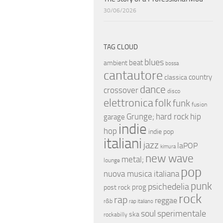
30/06/2026
TAG CLOUD
blues
beat
ambient
bossa
cantautore
country
classica
dance
crossover
disco
elettronica
folk
funk
fusion
hip
Grunge;
hard rock
garage
indie
hop
indie pop
italiani
jazz
laPOP
kimura
new wave
metal;
lounge
pop
nuova musica italiana
punk
psichedelia
prog
post rock
rock
rap
reggae
r&b
rap italiano
soul
sperimentale
ska
rockabilly