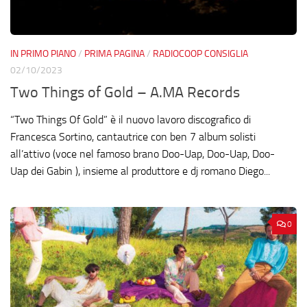
IN PRIMO PIANO
/
PRIMA PAGINA
/
RADIOCOOP CONSIGLIA
02/10/2023
Two Things of Gold – A.MA Records
“Two Things Of Gold” è il nuovo lavoro discografico di
Francesca Sortino, cantautrice con ben 7 album solisti
all’attivo (voce nel famoso brano Doo-Uap, Doo-Uap, Doo-
Uap dei Gabin ), insieme al produttore e dj romano Diego...
0