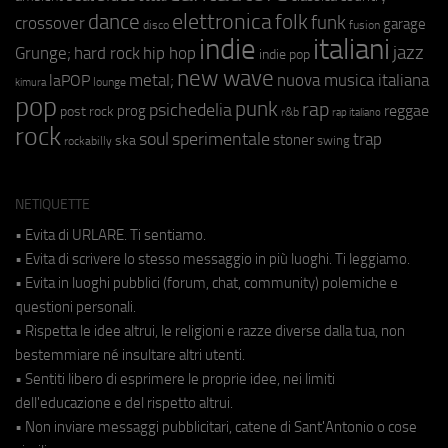
elettronica
dance
folk
funk
crossover
garage
fusion
disco
indie
italiani
jazz
hip hop
Grunge;
hard rock
indie pop
new wave
metal;
nuova musica italiana
laPOP
lounge
kimura
pop
punk
rap
psichedelia
reggae
prog
post rock
r&b
rap italiano
rock
soul
sperimentale
trap
stoner
ska
swing
rockabilly
NETIQUETTE
• Evita di URLARE. Ti sentiamo.
• Evita di scrivere lo stesso messaggio in più luoghi. Ti leggiamo.
• Evita in luoghi pubblici (forum, chat, community) polemiche e
questioni personali.
• Rispetta le idee altrui, le religioni e razze diverse dalla tua, non
bestemmiare né insultare altri utenti.
• Sentiti libero di esprimere le proprie idee, nei limiti
dell'educazione e del rispetto altrui.
• Non inviare messaggi pubblicitari, catene di Sant'Antonio o cose