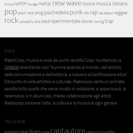
new wave
metal;
nuova musica italiana
laPOP
lounge
kimura
pop
punk
rap
psichedelia
reggae
prog
post rock
r&b
rap italiano
rock
soul
sperimentale
trap
stoner
ska
swing
rockabilly
ETICA
RadioCoop, musica e voce dei punti vendita Coop, ha ottenuto la
SA8000
diventando così "la prima azienda al mondo, nell'ambito
della comunicazione e dell'editoria, a ricevere la Certificazione etica".
Dal punto di vista artistico e culturale, Radiocoop vanta un primato:
ascolta tutto quello che viene inviato in redazione, e appena può, lo
recensisce, e in alcuni casi, chiede collaborazione agli artisti.
Radiocoop sostiene l'arte, la cultura e la musica di ogni genere.
TAG CLOUD
cantautore
blues
beat
country
ambient
classica
bossa