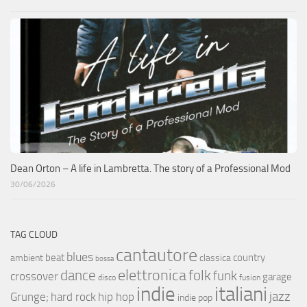
Dean Orton – A life in Lambretta. The story of a Professional Mod
30/06/2026
TAG CLOUD
cantautore
blues
beat
country
ambient
classica
bossa
elettronica
dance
folk
funk
crossover
garage
fusion
disco
indie
italiani
jazz
hip hop
Grunge;
hard rock
indie pop