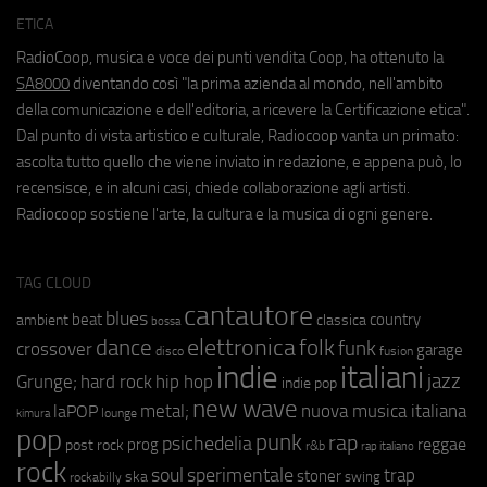
ETICA
RadioCoop, musica e voce dei punti vendita Coop, ha ottenuto la
SA8000
diventando così "la prima azienda al mondo, nell'ambito
della comunicazione e dell'editoria, a ricevere la Certificazione etica".
Dal punto di vista artistico e culturale, Radiocoop vanta un primato:
ascolta tutto quello che viene inviato in redazione, e appena può, lo
recensisce, e in alcuni casi, chiede collaborazione agli artisti.
Radiocoop sostiene l'arte, la cultura e la musica di ogni genere.
TAG CLOUD
cantautore
blues
beat
country
ambient
classica
bossa
elettronica
dance
folk
funk
crossover
garage
fusion
disco
indie
italiani
jazz
hip hop
Grunge;
hard rock
indie pop
new wave
metal;
nuova musica italiana
laPOP
lounge
kimura
pop
punk
rap
psichedelia
reggae
prog
post rock
r&b
rap italiano
rock
soul
sperimentale
trap
stoner
ska
swing
rockabilly