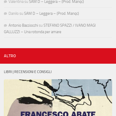
Valentina
su
SAM D – Leggera – (Prod. Manqc)
Danilo
su
SAM D – Leggera – (Prod. Manqc)
Antonio Bacciocchi
su
STEFANO SPAZZI / IVANO MAGI
GALLUZZI – Una rotonda per amare
ALTRO
LIBRI | RECENSIONI E CONSIGLI