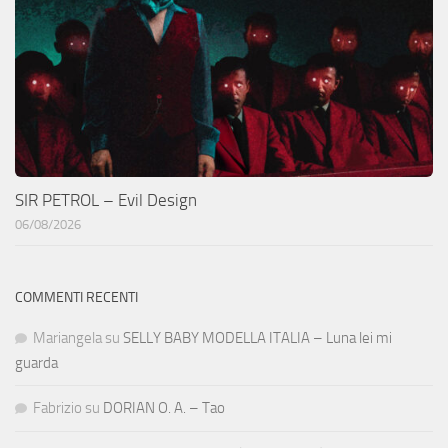
SIR PETROL – Evil Design
06/08/2026
COMMENTI RECENTI
Mariangela
su
SELLY BABY MODELLA ITALIA – Luna lei mi
guarda
Fabrizio
su
DORIAN O. A. – Tao