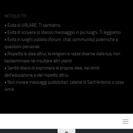
NETIQUETTE
• Evita di URLARE. Ti sentiamo.
• Evita di scrivere lo stesso messaggio in più luoghi. Ti leggiamo.
• Evita in luoghi pubblici (forum, chat, community) polemiche e
questioni personali.
• Rispetta le idee altrui, le religioni e razze diverse dalla tua, non
bestemmiare né insultare altri utenti.
• Sentiti libero di esprimere le proprie idee, nei limiti
dell'educazione e del rispetto altrui.
• Non inviare messaggi pubblicitari, catene di Sant'Antonio o cose
simili.