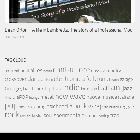
Dean Orton – A life in Lambretta. The story of a Professional Mod
30/06/2026
TAG CLOUD
cantautore
blues
beat
country
ambient
classica
bossa
elettronica
dance
folk
funk
crossover
garage
fusion
disco
indie
italiani
jazz
hip hop
Grunge;
hard rock
indie pop
new wave
metal;
nuova musica italiana
laPOP
lounge
kimura
pop
punk
rap
psichedelia
reggae
prog
post rock
r&b
rap italiano
rock
soul
sperimentale
trap
stoner
ska
swing
rockabilly