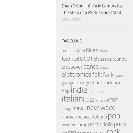
Dean Orton – A life in Lambretta.
The story of a Professional Mod
30/06/2026
TAG CLOUD
blues
beat
ambient
bossa
cantautore
country
classica
dance
crossover
disco
elettronica
folk
funk
fusion
hip
Grunge;
hard rock
garage
indie
hop
indie pop
italiani
jazz
laPOP
kimura
new wave
metal;
lounge
pop
nuova musica italiana
punk
psichedelia
prog
post rock
rock
rap
reggae
r&b