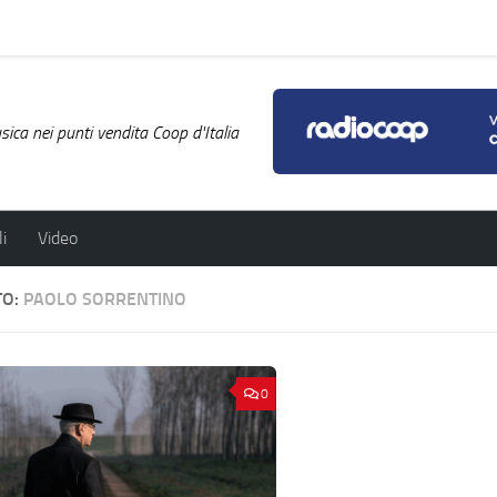
ica nei punti vendita Coop d'Italia
i
Video
TO:
PAOLO SORRENTINO
0