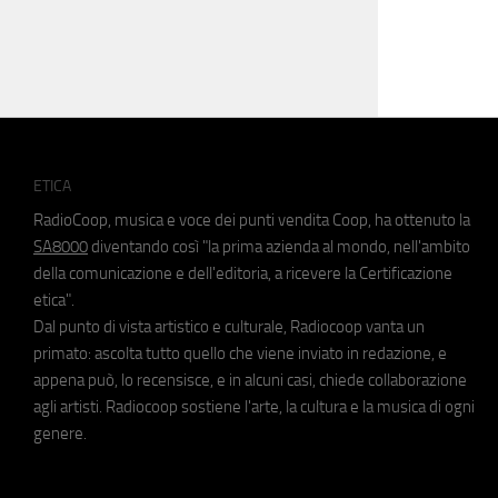
ETICA
RadioCoop, musica e voce dei punti vendita Coop, ha ottenuto la
SA8000
diventando così "la prima azienda al mondo, nell'ambito
della comunicazione e dell'editoria, a ricevere la Certificazione
etica".
Dal punto di vista artistico e culturale, Radiocoop vanta un
primato: ascolta tutto quello che viene inviato in redazione, e
appena può, lo recensisce, e in alcuni casi, chiede collaborazione
agli artisti. Radiocoop sostiene l'arte, la cultura e la musica di ogni
genere.