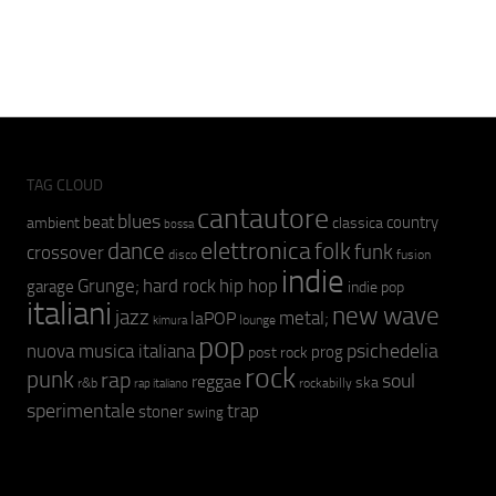
TAG CLOUD
cantautore
blues
beat
country
ambient
classica
bossa
elettronica
dance
folk
funk
crossover
fusion
disco
indie
hip hop
Grunge;
hard rock
garage
indie pop
italiani
new wave
jazz
metal;
laPOP
lounge
kimura
pop
psichedelia
nuova musica italiana
prog
post rock
rock
punk
rap
soul
reggae
ska
r&b
rockabilly
rap italiano
sperimentale
trap
stoner
swing