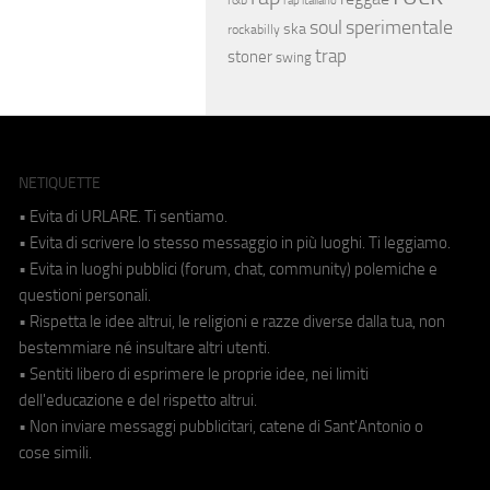
rap italiano
soul
sperimentale
ska
rockabilly
trap
stoner
swing
NETIQUETTE
• Evita di URLARE. Ti sentiamo.
• Evita di scrivere lo stesso messaggio in più luoghi. Ti leggiamo.
• Evita in luoghi pubblici (forum, chat, community) polemiche e
questioni personali.
• Rispetta le idee altrui, le religioni e razze diverse dalla tua, non
bestemmiare né insultare altri utenti.
• Sentiti libero di esprimere le proprie idee, nei limiti
dell'educazione e del rispetto altrui.
• Non inviare messaggi pubblicitari, catene di Sant'Antonio o
cose simili.