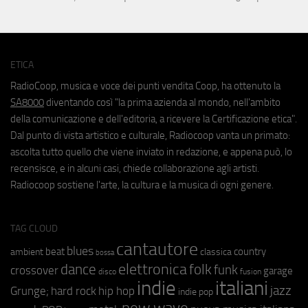
ETICA
RadioCoop, musica e voce dei punti vendita Coop, ha ottenuto la
SA8000
diventando così "la prima azienda al mondo, nell'ambito
della comunicazione e dell'editoria, a ricevere la Certificazione etica".
Dal punto di vista artistico e culturale, Radiocoop vanta un primato:
ascolta tutto quello che viene inviato in redazione, e appena può, lo
recensisce, e in alcuni casi, chiede collaborazione agli artisti.
Radiocoop sostiene l'arte, la cultura e la musica di ogni genere.
TAG CLOUD
cantautore
blues
beat
country
ambient
classica
bossa
elettronica
dance
folk
funk
crossover
garage
fusion
disco
indie
italiani
jazz
hip hop
Grunge;
hard rock
indie pop