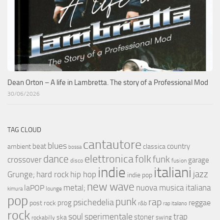
Dean Orton – A life in Lambretta. The story of a Professional Mod
30/06/2026
TAG CLOUD
cantautore
blues
beat
country
ambient
classica
bossa
elettronica
dance
folk
funk
crossover
garage
fusion
disco
indie
italiani
jazz
hip hop
Grunge;
hard rock
indie pop
new wave
metal;
nuova musica italiana
laPOP
lounge
kimura
pop
punk
rap
psichedelia
reggae
prog
post rock
r&b
rap italiano
rock
soul
sperimentale
trap
stoner
ska
swing
rockabilly