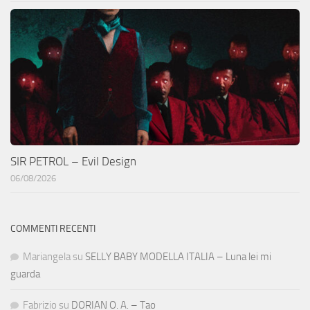
SIR PETROL – Evil Design
06/08/2026
COMMENTI RECENTI
Mariangela
su
SELLY BABY MODELLA ITALIA – Luna lei mi
guarda
Fabrizio
su
DORIAN O. A. – Tao