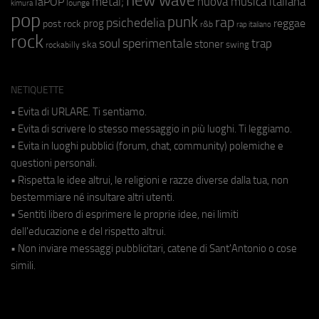
new wave
metal;
nuova musica italiana
laPOP
lounge
kimura
pop
punk
rap
psichedelia
reggae
prog
post rock
r&b
rap italiano
rock
soul
sperimentale
trap
stoner
ska
swing
rockabilly
NETIQUETTE
• Evita di URLARE. Ti sentiamo.
• Evita di scrivere lo stesso messaggio in più luoghi. Ti leggiamo.
• Evita in luoghi pubblici (forum, chat, community) polemiche e
questioni personali.
• Rispetta le idee altrui, le religioni e razze diverse dalla tua, non
bestemmiare né insultare altri utenti.
• Sentiti libero di esprimere le proprie idee, nei limiti
dell'educazione e del rispetto altrui.
• Non inviare messaggi pubblicitari, catene di Sant'Antonio o cose
simili.