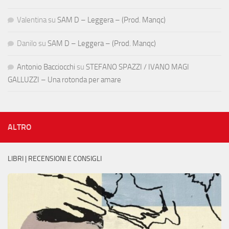
Valentina
su
SAM D – Leggera – (Prod. Manqc)
Danilo
su
SAM D – Leggera – (Prod. Manqc)
Antonio Bacciocchi
su
STEFANO SPAZZI / IVANO MAGI
GALLUZZI – Una rotonda per amare
ALTRO
LIBRI | RECENSIONI E CONSIGLI