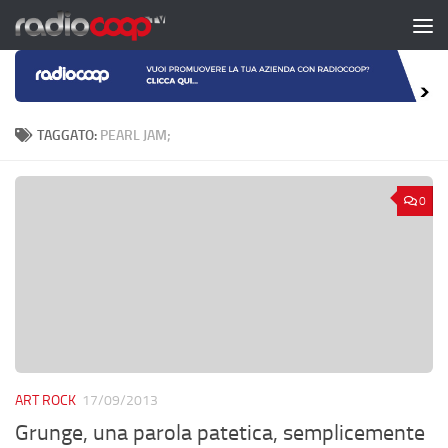
Salta al contenuto
TAGGATO:
PEARL JAM;
0
ART ROCK
17/09/2013
Grunge, una parola patetica, semplicemente