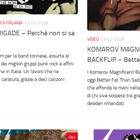
CA ITALIANA
13/02/2026
IGADE – Perché non si sa
VIDEO
13/02/2026
KOMAROV MAGNI
m per la band torinese, assurta al
BACKFLIP – Bette
 dei migliori gruppi punk rock e affini
one in Italia. Un lavoro che ne
I Komarov Magnificent Ba
caratura, grazie a dieci canzoni
oggi Better Fat Than Sad
che affonda le mani nell
di chi vive sospeso tra grat
desideri rimandati.
0