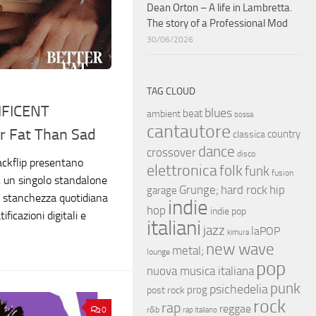
Dean Orton – A life in Lambretta.
The story of a Professional Mod
30/06/2026
TAG CLOUD
FICENT
blues
beat
ambient
bossa
cantautore
r Fat Than Sad
country
classica
dance
crossover
disco
ckflip presentano
elettronica
folk
funk
fusion
, un singolo standalone
hip
Grunge;
hard rock
garage
a stanchezza quotidiana
indie
hop
indie pop
ificazioni digitali e
italiani
jazz
laPOP
kimura
new wave
metal;
lounge
pop
nuova musica italiana
punk
psichedelia
prog
post rock
rock
rap
reggae
r&b
0
rap italiano