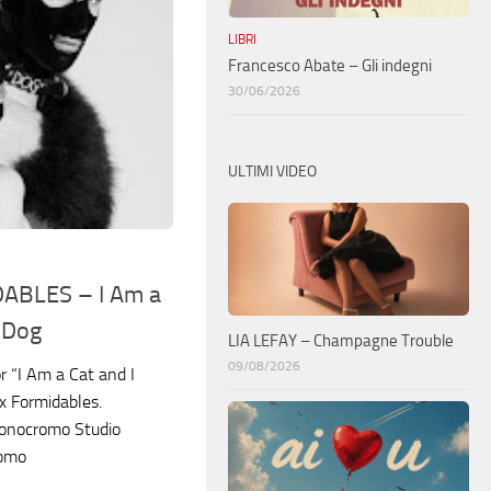
LIBRI
Francesco Abate – Gli indegni
30/06/2026
ULTIMI VIDEO
ABLES – I Am a
 Dog
LIA LEFAY – Champagne Trouble
09/08/2026
or “I Am a Cat and I
 Formidables.
Monocromo Studio
romo