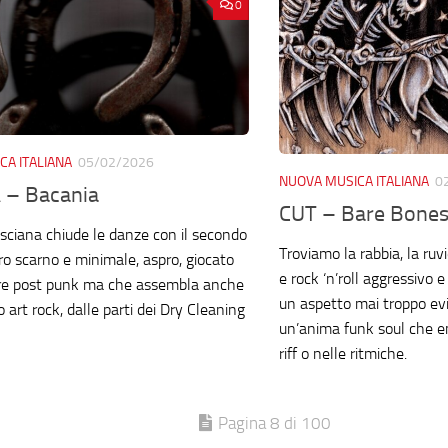
0
CA ITALIANA
05/02/2026
NUOVA MUSICA ITALIANA
0
 – Bacania
CUT – Bare Bone
sciana chiude le danze con il secondo
Troviamo la rabbia, la ruv
ro scarno e minimale, aspro, giocato
e rock ‘n’roll aggressiv
re post punk ma che assembla anche
un aspetto mai troppo ev
 art rock, dalle parti dei Dry Cleaning
un’anima funk soul che e
riff o nelle ritmiche.
Pagina 8 di 100