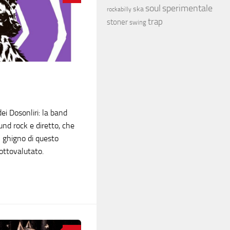
soul
sperimentale
ska
rockabilly
trap
stoner
swing
ei Dosonliri: la band
ound rock e diretto, che
l ghigno di questo
sottovalutato.