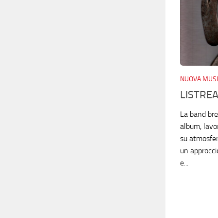
NUOVA MUSI
LISTREA
La band bre
album, lavo
su atmosfe
un approccio
e...