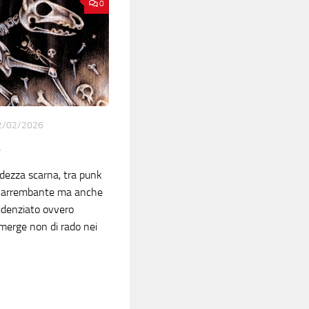
0
2/02/2026
s
idezza scarna, tra punk
o e arrembante ma anche
idenziato ovvero
merge non di rado nei