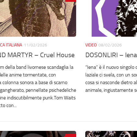
CA ITALIANA
11/02/2026
VIDEO
08/02/2026
D MARTYR – Cruel House
DOSONLIRI – Iena
um della band livornese scandaglia la
“Iena” è il nuovo singolo d
delle anime tormentate, con
laziale ci svela, con un s
 colonna sonora a base di scarno
cosa si nasconde dietro a
 sgangherato, pennellate psichedeliche
animale, ingiustamente 
dine indiscutibilmente punk.Tom Waits
to con...