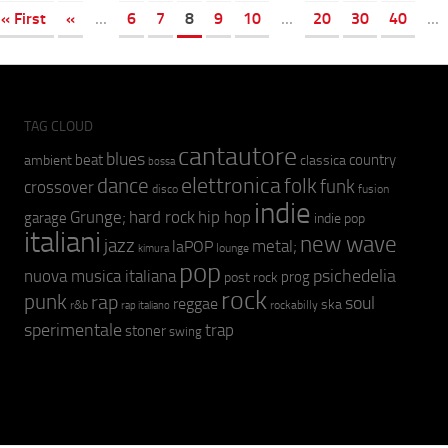
« First
«
...
6
7
8
9
10
...
20
30
40
...
TAG CLOUD
cantautore
blues
beat
country
ambient
classica
bossa
elettronica
dance
folk
funk
crossover
fusion
disco
indie
hip hop
Grunge;
hard rock
garage
indie pop
italiani
new wave
jazz
metal;
laPOP
lounge
kimura
pop
psichedelia
nuova musica italiana
prog
post rock
rock
punk
rap
soul
reggae
ska
r&b
rockabilly
rap italiano
sperimentale
trap
stoner
swing