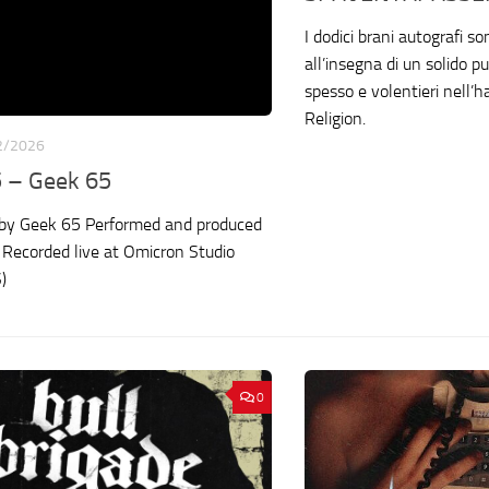
I dodici brani autografi so
all’insegna di un solido 
spesso e volentieri nell’h
Religion.
2/2026
 – Geek 65
. by Geek 65 Performed and produced
Recorded live at Omicron Studio
)
0