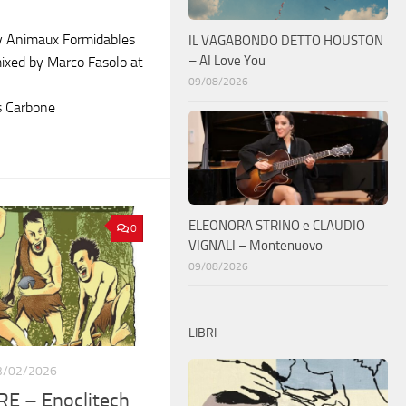
y Animaux Formidables
IL VAGABONDO DETTO HOUSTON
– AI Love You
ixed by Marco Fasolo at
09/08/2026
s Carbone
ELEONORA STRINO e CLAUDIO
0
VIGNALI – Montenuovo
09/08/2026
LIBRI
3/02/2026
 – Enoclitech