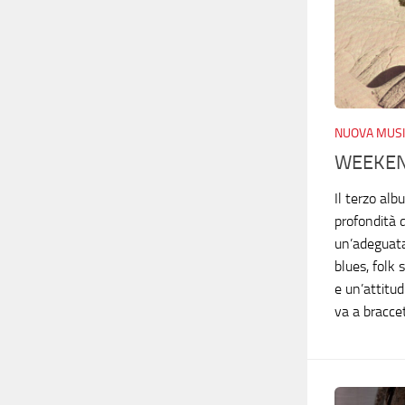
NUOVA MUSI
WEEKEN
Il terzo alb
profondità 
un’adeguata
blues, folk
e un’attitu
va a braccet