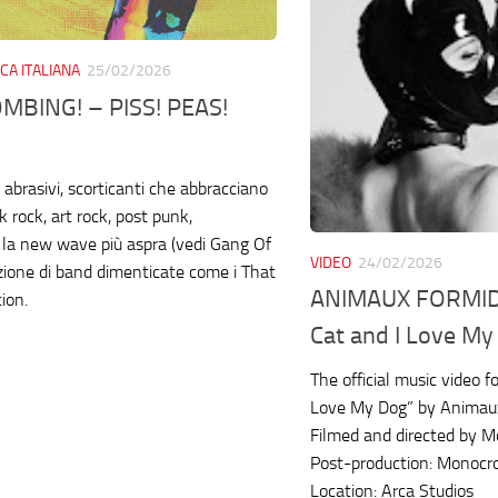
CA ITALIANA
25/02/2026
BING! – PISS! PEAS!
 abrasivi, scorticanti che abbracciano
 rock, art rock, post punk,
, la new wave più aspra (vedi Gang Of
VIDEO
24/02/2026
lezione di band dimenticate come i That
ANIMAUX FORMID
ion.
Cat and I Love My
The official music video f
Love My Dog” by Animaux
Filmed and directed by 
Post-production: Monoc
Location: Arca Studios