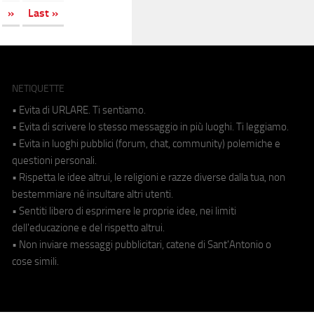
»
Last »
NETIQUETTE
• Evita di URLARE. Ti sentiamo.
• Evita di scrivere lo stesso messaggio in più luoghi. Ti leggiamo.
• Evita in luoghi pubblici (forum, chat, community) polemiche e
questioni personali.
• Rispetta le idee altrui, le religioni e razze diverse dalla tua, non
bestemmiare né insultare altri utenti.
• Sentiti libero di esprimere le proprie idee, nei limiti
dell'educazione e del rispetto altrui.
• Non inviare messaggi pubblicitari, catene di Sant'Antonio o
cose simili.