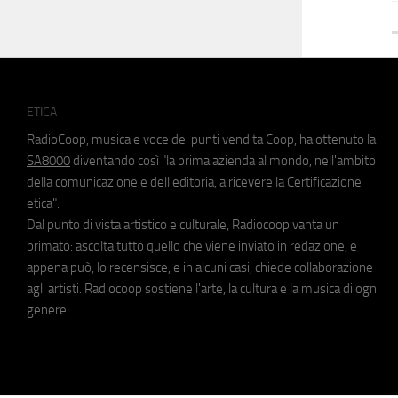
ETICA
RadioCoop, musica e voce dei punti vendita Coop, ha ottenuto la
SA8000
diventando così "la prima azienda al mondo, nell'ambito
della comunicazione e dell'editoria, a ricevere la Certificazione
etica".
Dal punto di vista artistico e culturale, Radiocoop vanta un
primato: ascolta tutto quello che viene inviato in redazione, e
appena può, lo recensisce, e in alcuni casi, chiede collaborazione
agli artisti. Radiocoop sostiene l'arte, la cultura e la musica di ogni
genere.