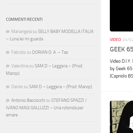
COMMENTI RECENTI
Mariangela
su
SELLY BABY MODELLA ITALIA
– Luna lei mi guarda
VIDEO
24/0
GEEK 65
Fabrizio
su
DORIAN O. A. – Tao
Video D.I.Y
Valentina
su
SAM D – Leggera – (Prod.
by Geek 65 
Manqc)
(Capriolo BS
Danilo
su
SAM D – Leggera – (Prod. Manqc)
Antonio Bacciocchi
su
STEFANO SPAZZI /
IVANO MAGI GALLUZZI – Una rotonda per
amare