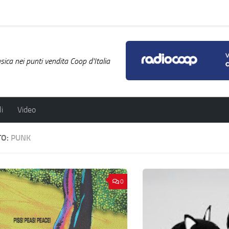
ica nei punti vendita Coop d'Italia
i
Video
TO:
PUNK
0